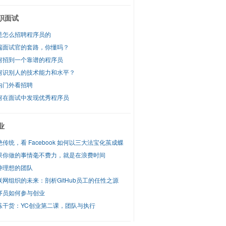
职面试
是怎么招聘程序员的
端面试官的套路，你懂吗？
何招到一个靠谱的程序员
何识别人的技术能力和水平？
内门外看招聘
何在面试中发现优秀程序员
业
绝传统，看 Facebook 如何以三大法宝化茧成蝶
果你做的事情毫不费力，就是在浪费时间
种理想的团队
联网组织的未来：剖析GitHub员工的任性之源
序员如何参与创业
练干货：YC创业第二课，团队与执行