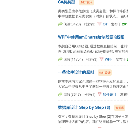
C#类类型
.NET技术
类类型是由字段数据（成员变量）和操作字段
中字段数据表示类实例（对象）的状态。 在C#中，类
阅读(6423)
推荐(3)
C#
发布于
201
WPF中使用amCharts绘制股票K线图
本想自己用GDI绘图, 通过数据直接绘制一张
件. 发现DynamicDataDisplay挺好的, 在它的开...
阅读(11754)
推荐(3)
WPF
发布于
一些软件设计的原则
软件设计
以前本站向大家介绍过一些软件开发的原则，比如
大家从中能够从中学了解到一些设计原理方面的知识.
阅读(3647)
推荐(1)
软件设计
发布
数据库设计 Step by Step (3)
数据库
引言：数据库设计 Step by Step (2
物理设计方面的内容。我在这里解释一下，数据库物.