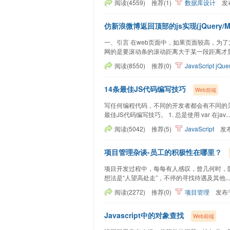
阅读(4559)
推荐(1)
数据库设计
发
仿新浪微博返回顶部的js实现(jQuery/Mo
一、引言 在web页面中，如果页面较高，为
网的是要滚动条的滚动距离大于某一段距离才显...
阅读(8550)
推荐(0)
JavaScript
jQue
14条最佳JS代码编写技巧
Web前端
写任何编程代码，不同的开发者都会有不同的见解。但
最佳JS代码编写技巧。 1. 总是使用 var 在jav....
阅读(5042)
推荐(5)
JavaScript
发
项目管理杂谈-员工的积极性在哪里？
项目开发过程中，每每有人感叹，曾几何时，
想法是“人望高处走”，不停的寻找待遇及其他.....
阅读(2272)
推荐(0)
项目管理
发布
Javascript中的对象查找
Web前端