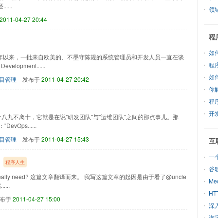
...
领
2011-04-27 20:44
程
如
去一年以来，一批来自欧美的、不墨守陈规的系统管理员和开发人员一直在谈
程
opment......
如
目管理
发布于
2011-04-27 20:42
你
程
开
个八九不离十，它就是在说"研发团队"与"运维团队"之间的那点事儿。那
evOps......
目管理
发布于
2011-04-27 15:43
互
一
程序人生
谷
 you really need? 这篇文章翻译而来。 我写这篇文章的起因是由于看了@uncle
M
...
H
布于
2011-04-27 15:00
深
淘