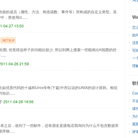
数据的成员（属性、方法、构造函数、事件等）所构成的自定义类型。其
W
使用cl......
1-04-27 13:50
怎么
如
.NET技术
没
蜡柱图, 但觉得这样子的功能比较少, 所以到网上搜索一些能画出K线图的控
写
...
一
2011-04-26 21:59
理解
软
优质代码的十诫和Unix传奇(下篇)中所以说的UNIX的设计原则。相信
.....
Co
不
于
2011-04-26 19:56
请
为
观
)在园子里发表之后，收到了一些邮件，还有朋友直接电话我询问为什么不包含数据库
.....
评