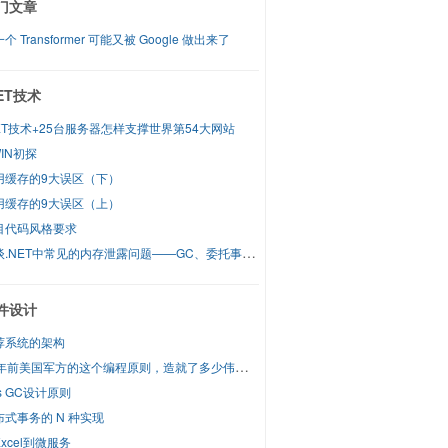
门文章
个 Transformer 可能又被 Google 做出来了
NET技术
NET技术+25台服务器怎样支撑世界第54大网站
IN初探
用缓存的9大误区（下）
用缓存的9大误区（上）
目代码风格要求
谈谈.NET中常见的内存泄露问题——GC、委托事件和弱引用
件设计
荐系统的架构
60年前美国军方的这个编程原则，造就了多少伟大的框架
s GC设计原则
布式事务的 N 种实现
xcel到微服务