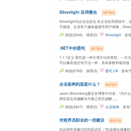
Silverlight 应用整合
.NET技术
Silverlight与企业信息化 在企业应用系
字描述。企业客户越来越倡导用户体验，Silver...
阅读(3049)
推荐(0)
Silverlight
发
.NET中的委托
.NET技术
1.1.1定义 委托是一种引用方法的类型。
可以像其他任何方法一样，具有参数和返回值，...
阅读(6769)
推荐(3)
委托
C#
发布
企业架构到底是什么？
软件设计
Jason Bloomberg最近在博客中问道：“为什么
师应该在实施解决方案之前完成解......
阅读(2847)
推荐(0)
企业架构
发布
对程序员职业的一些建议
程序人生
自从四年前被CSDN采访后（“职业规化就像