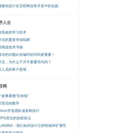
域驱动设计在互联网业务开发中的实践
序人生
何高效的学习技术
序员的重复劳动陷阱
何阅读技术书籍
解决的问题比你编写的代码更重要！
序员，为什么千万不要重写代码？
发人员的客户思维
联网
个故事看懂“区块链”
歌背后的数学
edium开发团队谈架构设计
TTPS背后的加密算法
入NGINX：我们如何设计它的性能和扩展性
宝搜索算法现状