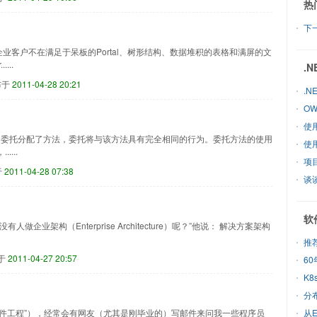
热
下一
统中，企业客户不在满足于呆板的Portal、树形结构、数据堆积的表格和满屏的文
...
.
布于
2011-04-28 20:21
.
OW
使
一旦为委托分配了方法，委托将与该方法具有完全相同的行为。委托方法的使用
使
...
项
于
2011-04-28 07:38
软
没有人做企业架构（Enterprise Architecture）呢？”他说： 解决方案架构
推
于
2011-04-27 20:57
K8
分
软件工程”），经常会有网友（尤其是刚毕业的）写邮件来问我一些程序员
从E