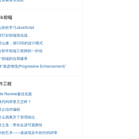
eb前端
轻松学习JavaScript
何打好前端游击战
那么难，谈CSS的设计模式
给初学前端工程师的一封信
个前端的自我修养
“渐进增强(Progressive Enhancement)”
件工程
de Review最佳实践
做代码审查又怎样？
停止结对编程
什么我离开了管理岗位
察之道：带你走进可观察性
审的艺术——谈谈现实中的代码评审