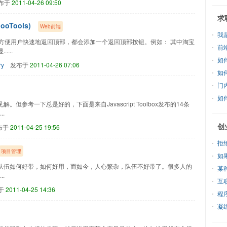
布于
2011-04-26 09:50
求
oTools)
Web前端
我
了方便用户快速地返回顶部，都会添加一个返回顶部按钮。例如： 其中淘宝
前
...
如
ry
发布于
2011-04-26 07:06
如
门
如
参考一下总是好的，下面是来自Javascript Toolbox发布的14条
..
创
布于
2011-04-25 19:56
拒
项目管理
如
队伍如何好带，如何好用，而如今，人心繁杂，队伍不好带了。很多人的
某
.
互
于
2011-04-25 14:36
程
凝