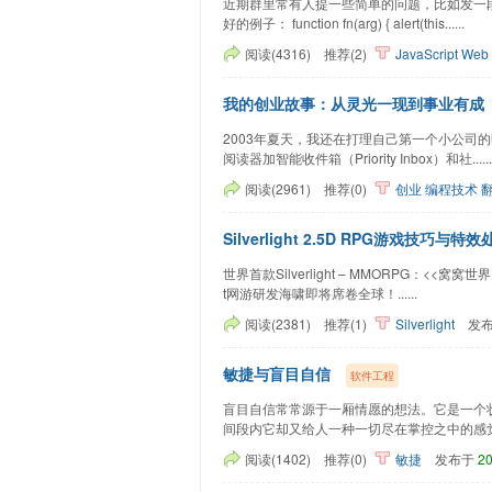
近期群里常有人提一些简单的问题，比如发一
好的例子： function fn(arg) { alert(this......
阅读(4316)
推荐(2)
JavaScript
Web
我的创业故事：从灵光一现到事业有成
2003年夏天，我还在打理自己第一个小公司的
阅读器加智能收件箱（Priority Inbox）和社......
阅读(2961)
推荐(0)
创业
编程技术
Silverlight 2.5D RPG游戏技
世界首款Silverlight – MMORPG：<<窝窝世
t网游研发海啸即将席卷全球！......
阅读(2381)
推荐(1)
Silverlight
发
敏捷与盲目自信
软件工程
盲目自信常常源于一厢情愿的想法。​它是一
间段内它却又给人一种一切尽在掌控之中的感觉。​敏.
阅读(1402)
推荐(0)
敏捷
发布于
20