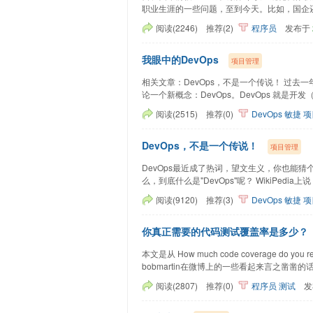
职业生涯的一些问题，至到今天。比如，国企还...
阅读(2246)
推荐(2)
程序员
发布于
我眼中的DevOps
项目管理
相关文章：DevOps，不是一个传说！ 过
论一个新概念：DevOps。DevOps 就是开发（Devel
阅读(2515)
推荐(0)
DevOps
敏捷
项
DevOps，不是一个传说！
项目管理
DevOps最近成了热词，望文生义，你也能猜
么，到底什么是"DevOps"呢？ WikiPedia上说："D
阅读(9120)
推荐(3)
DevOps
敏捷
项
你真正需要的代码测试覆盖率是多少？
本文是从 How much code coverage do
bobmartin在微博上的一些看起来言之凿凿的话...
阅读(2807)
推荐(0)
程序员
测试
发