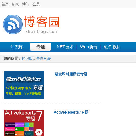
首页
新闻
博问
会员
知识库
专题
.NET技术
Web前端
软件设计
手机开发
软件工程
程序人生
项目管理
数据库
您的位置：
知识库
»
专题列表
最新文章
融云即时通讯云专题
ActiveReports7专题