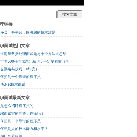
荐链接
程序员问答平台，解决您的技术难题
职面试热门文章
十道海量数据处理面试题与十个方法大总结
《世界500强面试题》精华，一定要看喔（全）
社交谋略与技巧（精+完）
如何招到一个靠谱的程序员
谈.Net技术面试
职面试最新文章
我是怎么招聘程序员的
前端面试官的套路，你懂吗？
如何招到一个靠谱的程序员
如何识别人的技术能力和水平？
门内门外看招聘