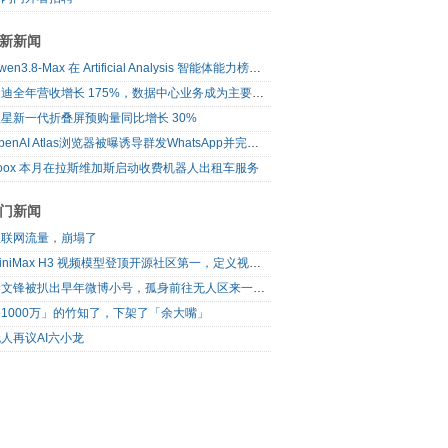
新新闻
Qwen3.8-Max 在 Artificial Analysis 智能体能力榜单登顶
闪迪全年营收增长 175%，数据中心业务成为主要增长来源
星新一代折叠屏预购量同比增长 30%
OpenAI Atlas浏览器被曝诱导群发WhatsApp并完成未授权购物
oox 本月在拉斯维加斯启动收费机器人出租车服务
门新闻
互联网流量，崩塌了
MiniMax H3 视频模型登顶开源社区第一，定义视频模型领域“斩杀线”
梁文锋被扒出早年微博小号，孤身前往无人区来一场相当 deep 的 seek 旅行
1000万」的竹知了，下架了「余大嘴」
人再议AI六小龙