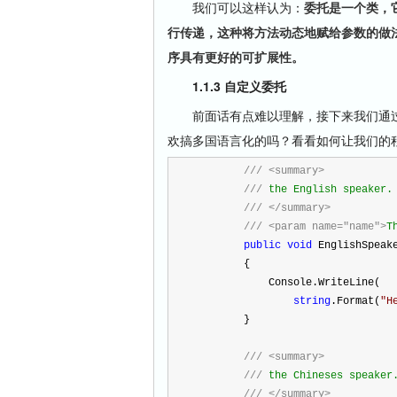
我们可以这样认为：
委托是一个类，
行传递，这种将方法动态地赋给参数的做
序具有更好的可扩展性。
1.1.3 自定义委托
前面话有点难以理解，接下来我们通过
欢搞多国语言化的吗？看看如何让我们的
///
<summary>
///
 the English speaker.
///
</summary>
///
<param name="name">
T
public
void
 EnglishSpeak
        {
            Console.WriteLine(
string
.Format(
"
H
        }
///
<summary>
///
 the Chineses speaker
///
</summary>