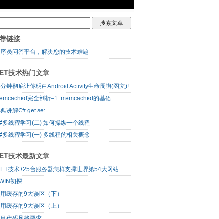
荐链接
程序员问答平台，解决您的技术难题
NET技术热门文章
分钟彻底让你明白Android Activity生命周期(图文)!
emcached完全剖析–1. memcached的基础
典讲解C# get set
#多线程学习(二) 如何操纵一个线程
#多线程学习(一) 多线程的相关概念
NET技术最新文章
NET技术+25台服务器怎样支撑世界第54大网站
WIN初探
使用缓存的9大误区（下）
使用缓存的9大误区（上）
项目代码风格要求