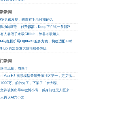
新新闻
10岁男孩发现，蝴蝶有毛虫时期记忆
I圈功能狂卷，付费寥寥，Keep正在试一条新路
有人靠段子永载GitHub，除非谷歌姐夫
IBM与红帽扩展Lightwell服务方案，构建适配AI时代开源生态的可信基础设施
itHub 再次爆发大规模服务降级
门新闻
互联网流量，崩塌了
MiniMax H3 视频模型登顶开源社区第一，定义视频模型领域“斩杀线”
1000万」的竹知了，下架了「余大嘴」
梁文锋被扒出早年微博小号，孤身前往无人区来一场相当 deep 的 seek 旅行
人再议AI六小龙