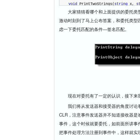
void
 PrintTwoStrings(
string
 x, 
s
大家猜猜看哪个和上面提供的委托类型
int
 GetStringLength(
string
 x) 
激动时刻到了马上公布答案，和委托类型匹配的方法
虑一下委托匹配的条件—签名匹配。
void
 PrintObject(
object
 x)
现在对委托有了一定的认识，接下来我
我们将从发送器和接受器的角度讨论事件
CLR，注意事件发送器并不知道接收器
事件，这个时候就要委托，如前面所讲事
把事件处理方法注册到事件中，这样就实现