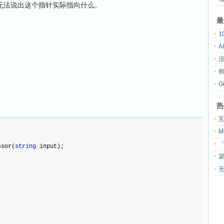
无法说出这个指针实际指向什么。
最
A
没
G
热
「
ssor(
string
 input);
无