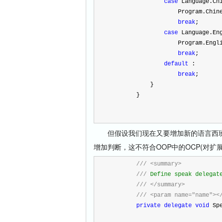
case
 Language.Ch
                    P
break
;
case
 Language.En
                    P
break
;
default
 :
break
;
            }
        }
但假设我们现在又要增加新的语言西班牙
增加判断，这不符合OOP中的OCP(对扩
///
<summary>
///
 Define speak delegat
///
</summary>
///
<param name="name"><
private
delegate
void
 Sp