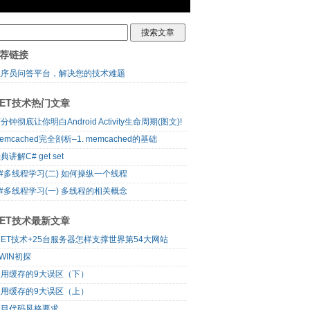
荐链接
程序员问答平台，解决您的技术难题
NET技术热门文章
分钟彻底让你明白Android Activity生命周期(图文)!
emcached完全剖析–1. memcached的基础
典讲解C# get set
#多线程学习(二) 如何操纵一个线程
#多线程学习(一) 多线程的相关概念
NET技术最新文章
NET技术+25台服务器怎样支撑世界第54大网站
WIN初探
使用缓存的9大误区（下）
使用缓存的9大误区（上）
项目代码风格要求