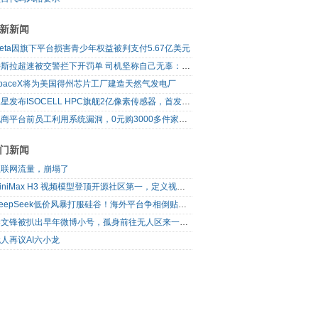
新新闻
eta因旗下平台损害青少年权益被判支付5.67亿美元
特斯拉超速被交警拦下开罚单 司机坚称自己无辜：是FSD自动驾驶开的车
paceX将为美国得州芯片工厂建造天然气发电厂
三星发布ISOCELL HPC旗舰2亿像素传感器，首发16-bit RAW输出
电商平台前员工利用系统漏洞，0元购3000多件家电！
门新闻
互联网流量，崩塌了
MiniMax H3 视频模型登顶开源社区第一，定义视频模型领域“斩杀线”
DeepSeek低价风暴打服硅谷！海外平台争相倒贴V4 Flash
梁文锋被扒出早年微博小号，孤身前往无人区来一场相当 deep 的 seek 旅行
人再议AI六小龙