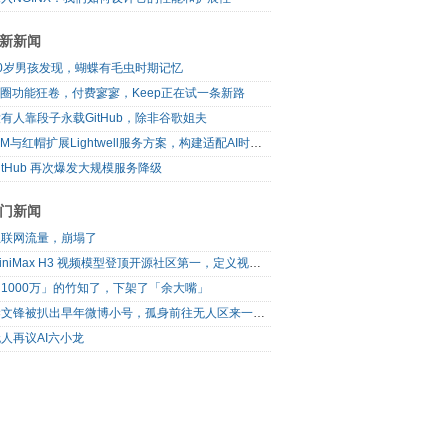
新新闻
10岁男孩发现，蝴蝶有毛虫时期记忆
I圈功能狂卷，付费寥寥，Keep正在试一条新路
有人靠段子永载GitHub，除非谷歌姐夫
IBM与红帽扩展Lightwell服务方案，构建适配AI时代开源生态的可信基础设施
itHub 再次爆发大规模服务降级
门新闻
互联网流量，崩塌了
MiniMax H3 视频模型登顶开源社区第一，定义视频模型领域“斩杀线”
1000万」的竹知了，下架了「余大嘴」
梁文锋被扒出早年微博小号，孤身前往无人区来一场相当 deep 的 seek 旅行
人再议AI六小龙