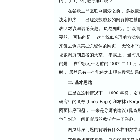
的， 并对它们进行排序呢？
在谷歌主导互联网搜索之前， 多数搜索
决定排序——出现次数越多的网页排在越前
表明对该词语感兴趣。 既然如此， 那该
要的。 可惜的是， 这个貌似合理的方法
来复去倒腾某些关键词的网页， 无论水平多
垃圾网页制造者的天堂。 事实上， 当时几
的是： 在谷歌诞生之前的 1997 年 1
时， 居然只有一个能使之出现在搜索结果的
二. 基本思路
正是在这种情况下， 1996 年初， 谷歌公司的
研究生的佩奇 (Larry Page) 和布林 (
网页排序问题， 一来是导师的建议 (佩奇
他们对这一问题背后的数学产生了兴趣。
网页排序问题的背后有什么样的数学呢
在佩奇和布林看来， 网页的排序是不能