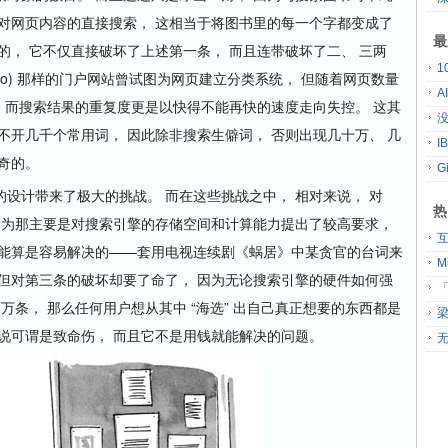
对网页内容的直接搜索， 这相当于将图书里的每一个字都变成了
最
的， 它不仅直接破坏了上述第一条， 而且连带破坏了二、 三两
hoo) 那样的门户网站曾试图为网页建立分类系统， 但随着网页数量
A
了。 而搜索结果的重复度更是以快得不能再快的速度走向失控。 这其
没
不开几千个常用词， 因此除非搜索生僻词， 否则出现几十万、 几
奇的。
G
设计带来了极大的挑战。 而在这些挑战之中， 相对来说， 对
热
因为那主要是对搜索引擎的存储空间和计算能力提出了较高要求，
都还能算是容易解决的——套用电视连续剧《蜗居》中某贪官的台词来
。 但对第三条的破坏却要了命了， 因为无论搜索引擎的硬件如何强
「
万条， 那么任何用户想从其中 “海选” 出自己真正想要的东西都是
说可谓是致命伤， 而且它不是用钱就能解决的问题。
无