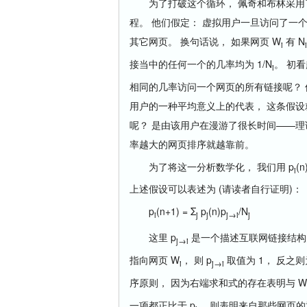
为了打破这个循环， 佩奇和布林采用了
程。 他们假定： 虚拟用户一旦访问了一
其它网页。 换句话说， 如果网页 W
有 N
i
i
接当中的任何一个的几率均为 1/N
。 初
i
相同的几率访问一个网页的所有链接呢？
用户的一种平均意义上的代表， 这条假设
呢？ 是由该用户在漫游了很长时间——理
率越大的网页排序就越靠前。
为了将这一分析数学化， 我们用 p
(
i
上述假设可以表述为 (请读者自行证明)：
p
(n+1) = Σ
p
(n)p
/N
i
j
j
j→i
j
这里 p
是一个描述互联网链接结构的指标函数
j→i
指向网页 W
， 则 p
取值为 1， 反之
i
j→i
序原则， 因为右端求和式的存在表明与 W
一项都正比于 p
， 则表明来自那些网页的