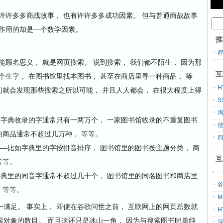
许多多商战故事， 也有许许多多成功因素。 但与普通商战故事
键作用的却是一个数学因素。
推
名思义， 就是网页搜索。 说到搜索， 我们都不陌生， 因为那
互
个生字， 在图书馆里找本图书， 甚至在商店里寻一种商品， 等
H
我们就会发现那些搜索之所以可能， 并且人人都会， 在很大程度上得
S
字典收录的字通常只有一两万个， 一家图书馆收录的不重复图书
的商品通常不超过几万种， 等等。
—比如字典里的字按拼音排序， 图书馆里的图书按主题分类， 商
互
等等。
一
典里的同音字通常不超过几十个， 图书馆里的同名图书和商店里
 等等。
M
足。 事实上， 即便在谷歌问世之前， 互联网上的网页总数就
H
对象的数目。 而且这还只是冰山一角， 因为与搜索图书时单纯
深