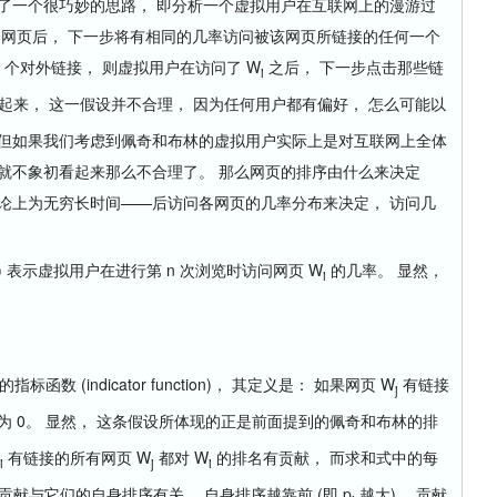
一个很巧妙的思路， 即分析一个虚拟用户在互联网上的漫游过
个网页后， 下一步将有相同的几率访问被该网页所链接的任何一个
个对外链接， 则虚拟用户在访问了 W
之后， 下一步点击那些链
i
看起来， 这一假设并不合理， 因为任何用户都有偏好， 怎么可能以
 但如果我们考虑到佩奇和布林的虚拟用户实际上是对互联网上全体
就不象初看起来那么不合理了。 那么网页的排序由什么来决定
论上为无穷长时间——后访问各网页的几率分布来决定， 访问几
n) 表示虚拟用户在进行第 n 次浏览时访问网页 W
的几率。 显然，
i
 (indicator function)， 其定义是： 如果网页 W
有链接
j
则为 0。 显然， 这条假设所体现的正是前面提到的佩奇和布林的排
有链接的所有网页 W
都对 W
的排名有贡献， 而求和式中的每
i
j
i
贡献与它们的自身排序有关， 自身排序越靠前 (即 p
越大)， 贡献