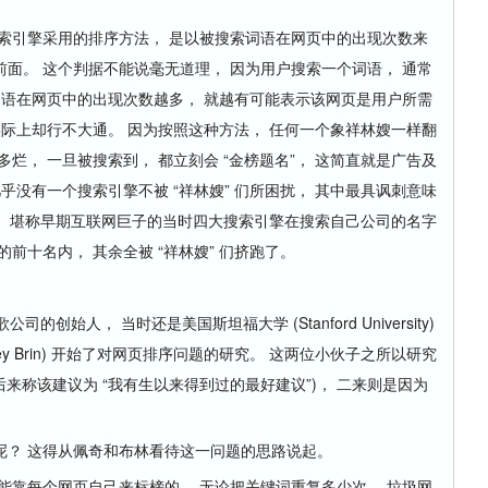
引擎采用的排序方法， 是以被搜索词语在网页中的出现次数来
面。 这个判据不能说毫无道理， 因为用户搜索一个词语， 通常
词语在网页中的出现次数越多， 就越有可能表示该网页是用户所需
实际上却行不大通。 因为按照这种方法， 任何一个象祥林嫂一样翻
烂， 一旦被搜索到， 都立刻会 “金榜题名”， 这简直就是广告及
乎没有一个搜索引擎不被 “祥林嫂” 们所困扰， 其中最具讽刺意味
1 月， 堪称早期互联网巨子的当时四大搜索引擎在搜索自己公司的名字
前十名内， 其余全被 “祥林嫂” 们挤跑了。
创始人， 当时还是美国斯坦福大学 (Stanford University)
Sergey Brin) 开始了对网页排序问题的研究。 这两位小伙子之所以研究
后来称该建议为 “我有生以来得到过的最好建议”)， 二来则是因为
？ 这得从佩奇和布林看待这一问题的思路说起。
靠每个网页自己来标榜的， 无论把关键词重复多少次， 垃圾网