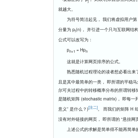
j
就越大。
为符号简洁起见， 我们将虚拟用户第 n
分量为 p
(n)， 并引进一个只与互联网结构有
i
公式可以改写为：
p
= Hp
n+1
n
这就是计算网页排序的公式。
熟悉随机过程理论的读者想必看出来了， 上述
且是其中最简单的一类， 即所谓的平稳马尔可夫过程 (
尔可夫过程中的转移概率分布的所谓转移矩阵 (t
是随机矩阵 (stochastic matrix)
[注二]
意义” 是什么？)
。 而我们的矩阵 H
没有对外链接的网页， 即所谓的 “悬挂网页” (da
上述公式的求解是简单得不能再简单的