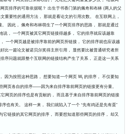
是网页排序的可靠依据呢？ 出生于书香门第的佩奇和布林 (两人的父
论文重要性的通用方法， 那就是看论文的引用次数。 在互联网上，
。 因此， 佩奇和布林萌生了一个网页排序的思路， 那就是通过
地说， 一个网页被其它网页链接得越多， 它的排序就应该越靠
出， 一个网页越是被排序靠前的网页所链接， 它的排序就也应该越
就好比一篇论文被诺贝尔奖得主所引用， 显然要比被普通研究者所
页排序问题就跟整个互联网的链接结构产生了关系， 正是这一关系
 因为按照这种思路， 想要知道一个网页 W
的排序， 不仅要知
i
那些网页各自的排序——因为来自排序靠前网页的链接更有分量。
它网页的排序也是有贡献的， 而且基于来自排序靠前网页的链接
序也有关。 这样一来， 我们就陷入了一个 “先有鸡还是先有蛋”
与它链接的其它网页的排序， 而要想知道那些网页的排序， 却又