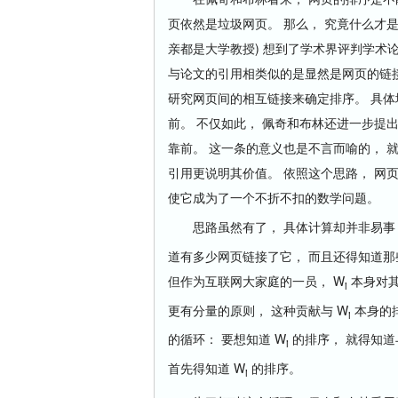
页依然是垃圾网页。 那么， 究竟什么才
亲都是大学教授) 想到了学术界评判学术
与论文的引用相类似的是显然是网页的链接
研究网页间的相互链接来确定排序。 具体
前。 不仅如此， 佩奇和布林还进一步提
靠前。 这一条的意义也是不言而喻的， 
引用更说明其价值。 依照这个思路， 网
使它成为了一个不折不扣的数学问题。
思路虽然有了， 具体计算却并非易事，
道有多少网页链接了它， 而且还得知道
但作为互联网大家庭的一员， W
本身对其
i
更有分量的原则， 这种贡献与 W
本身的排
i
的循环： 要想知道 W
的排序， 就得知道
i
首先得知道 W
的排序。
i