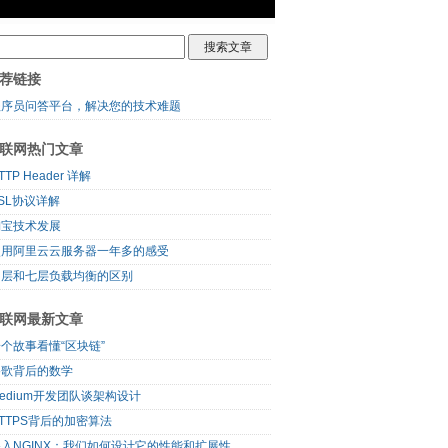
荐链接
程序员问答平台，解决您的技术难题
联网热门文章
TTP Header 详解
SL协议详解
淘宝技术发展
使用阿里云云服务器一年多的感受
四层和七层负载均衡的区别
联网最新文章
个故事看懂“区块链”
谷歌背后的数学
edium开发团队谈架构设计
TTPS背后的加密算法
入NGINX：我们如何设计它的性能和扩展性