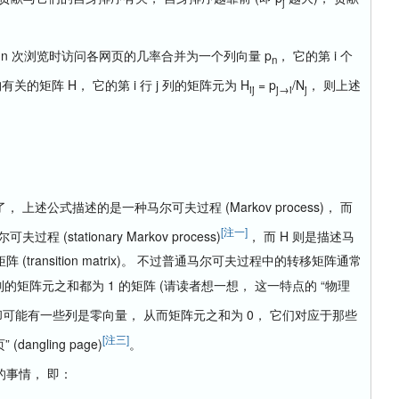
j
 次浏览时访问各网页的几率合并为一个列向量 p
， 它的第 i 个
n
关的矩阵 H， 它的第 i 行 j 列的矩阵元为 H
= p
/N
， 则上述
ij
j→i
j
公式描述的是一种马尔可夫过程 (Markov process)， 而
[注一]
stationary Markov process)
， 而 H 则是描述马
ransition matrix)。 不过普通马尔可夫过程中的转移矩阵通常
， 即每一列的矩阵元之和都为 1 的矩阵 (请读者想一想， 这一特点的 “物理
 却可能有一些列是零向量， 从而矩阵元之和为 0， 它们对应于那些
[注三]
ngling page)
。
事情， 即：