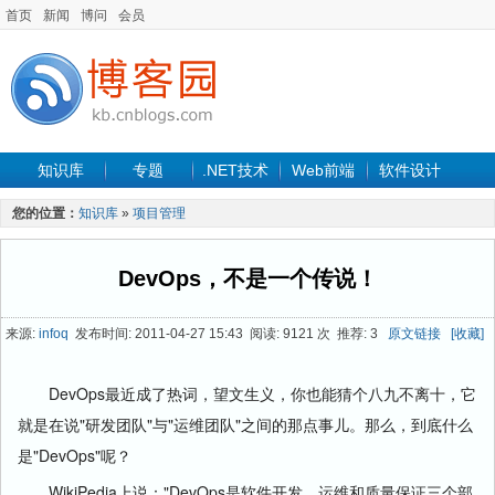
首页
新闻
博问
会员
知识库
专题
.NET技术
Web前端
软件设计
手机开发
软件工程
程序人生
项目管理
数据库
您的位置：
知识库
»
项目管理
最新文章
DevOps，不是一个传说！
来源:
infoq
发布时间: 2011-04-27 15:43 阅读: 9121 次 推荐: 3
原文链接
[收藏]
DevOps最近成了热词，望文生义，你也能猜个八九不离十，它
就是在说"研发团队"与"运维团队"之间的那点事儿。那么，到底什么
是"DevOps"呢？
WikiPedia上说："DevOps是软件开发、运维和质量保证三个部