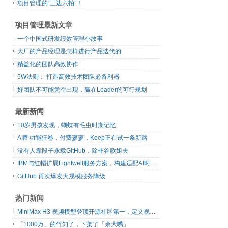
项目管理的“三边六拍”！
项目管理最新文章
一个中国式研发绩效管理小故事
大厂的产品经理是怎样进行产品迭代的
精益化的团队高效协作
5W法则： 打造高效技术团队必备利器
好团队不可能凭空出现，赢在Leader的可行规划
最新新闻
10岁男孩发现，蝴蝶有毛虫时期记忆
AI圈功能狂卷，付费寥寥，Keep正在试一条新路
没有人靠段子永载GitHub，除非谷歌姐夫
IBM与红帽扩展Lightwell服务方案，构建适配AI时代开源生态的可信基础设施
GitHub 再次爆发大规模服务降级
热门新闻
MiniMax H3 视频模型登顶开源社区第一，定义视频模型领域“斩杀线”
「1000万」的竹知了，下架了「余大嘴」