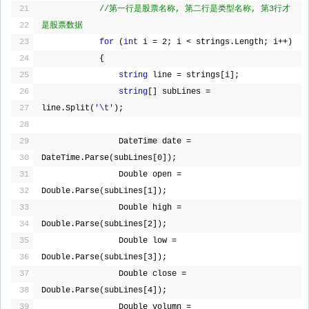
21
//第一行是股票名称, 第二行是类型名称, 第3行才
22
是股票数据
23
for
(
int
i = 2; i < strings.Length; i++)
24
{
25
string
line = strings[i];
26
string
[] subLines = 
27
line.Split(
'\t'
);
28
29
DateTime date = 
30
DateTime.Parse(subLines[0]);
31
Double open = 
32
Double.Parse(subLines[1]);
33
Double high = 
34
Double.Parse(subLines[2]);
35
Double low = 
36
Double.Parse(subLines[3]);
37
Double close = 
38
Double.Parse(subLines[4]);
39
Double volumn = 