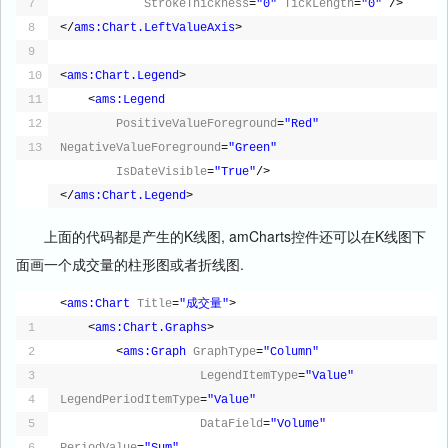
7
StrokeThickness
=
"0"
TickLength
=
"0"
/>
8
</
ams:Chart.LeftValueAxis
>
9
10
<
ams:Chart.Legend
>
11
<
ams:Legend
12
PositiveValueForeground
=
"Red"
13
NegativeValueForeground
=
"Green"
IsDateVisible
=
"True"
/>
</
ams:Chart.Legend
>
上面的代码都是产生的K线图, amCharts控件还可以在K线图下
面画一个成交量的柱形图或者折线图.
<
ams:Chart
Title
=
"成交量"
>
1
<
ams:Chart.Graphs
>
2
<
ams:Graph
GraphType
=
"Column"
3
LegendItemType
=
"Value"
4
LegendPeriodItemType
=
"Value"
5
DataField
=
"Volume"
6
PeriodValue
=
"Sum"