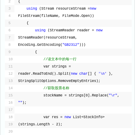
2
{
3
using
(Stream resourceStream =
new
4
FileStream(fileName, FileMode.Open))
5
{
6
using
(StreamReader reader = 
new
7
StreamReader(resourceStream, 
8
Encoding.GetEncoding(
"GB2312"
)))
9
{
10
//读文本中的每一行
11
var strings = 
12
reader.ReadToEnd().Split(
new
char
[] { 
'\n'
}, 
13
StringSplitOptions.RemoveEmptyEntries);
14
//获取股票名称
15
stockName = strings[0].Replace(
"\r"
, 
16
""
);
17
18
var res = 
new
List<StockInfo>
19
(strings.Length - 2);
20