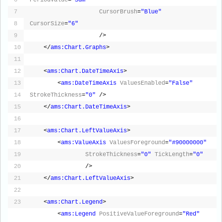
7
CursorBrush
=
"Blue"
8
CursorSize
=
"6"
9
/>
10
</
ams:Chart.Graphs
>
11
12
<
ams:Chart.DateTimeAxis
>
13
<
ams:DateTimeAxis
ValuesEnabled
=
"False"
14
StrokeThickness
=
"0"
/>
15
</
ams:Chart.DateTimeAxis
>
16
17
<
ams:Chart.LeftValueAxis
>
18
<
ams:ValueAxis
ValuesForeground
=
"#90000000"
19
StrokeThickness
=
"0"
TickLength
=
"0"
20
/>
21
</
ams:Chart.LeftValueAxis
>
22
23
<
ams:Chart.Legend
>
<
ams:Legend
PositiveValueForeground
=
"Red"