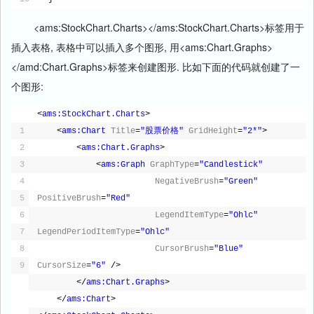
<ams:StockChart.Charts></ams:StockChart.Charts>标签用于
插入表格, 表格中可以插入多个图形, 用<ams:Chart.Graphs>
</amd:Chart.Graphs>标签来创建图形. 比如下面的代码就创建了一
个图形:
<
ams:StockChart.Charts
>
1
<
ams:Chart
Title
=
"股票价格"
GridHeight
=
"2*"
>
2
<
ams:Chart.Graphs
>
3
<
ams:Graph
GraphType
=
"Candlestick"
4
NegativeBrush
=
"Green"
5
PositiveBrush
=
"Red"
6
LegendItemType
=
"Ohlc"
7
LegendPeriodItemType
=
"Ohlc"
8
CursorBrush
=
"Blue"
9
CursorSize
=
"6"
/>
</
ams:Chart.Graphs
>
</
ams:Chart
>