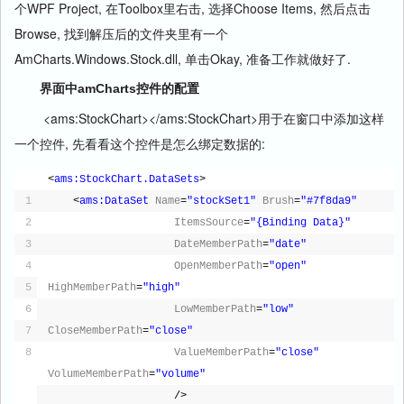
个WPF Project, 在Toolbox里右击, 选择Choose Items, 然后点击
Browse, 找到解压后的文件夹里有一个
AmCharts.Windows.Stock.dll, 单击Okay, 准备工作就做好了.
界面中amCharts控件的配置
<ams:StockChart></ams:StockChart>用于在窗口中添加这样
一个控件, 先看看这个控件是怎么绑定数据的:
<
ams:StockChart.DataSets
>
1
<
ams:DataSet
Name
=
"stockSet1"
Brush
=
"#7f8da9"
2
ItemsSource
=
"{Binding Data}"
3
DateMemberPath
=
"date"
4
OpenMemberPath
=
"open"
5
HighMemberPath
=
"high"
6
LowMemberPath
=
"low"
7
CloseMemberPath
=
"close"
8
ValueMemberPath
=
"close"
VolumeMemberPath
=
"volume"
/>