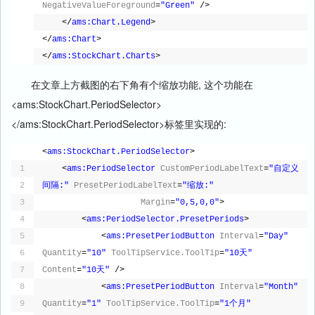
NegativeValueForeground
=
"Green"
/>
</
ams:Chart.Legend
>
</
ams:Chart
>
</
ams:StockChart.Charts
>
在文章上方截图的右下角有个缩放功能, 这个功能在
<ams:StockChart.PeriodSelector>
</ams:StockChart.PeriodSelector>标签里实现的:
<
ams:StockChart.PeriodSelector
>
1
<
ams:PeriodSelector
CustomPeriodLabelText
=
"自定义
2
间隔:"
PresetPeriodLabelText
=
"缩放:"
3
Margin
=
"0,5,0,0"
>
4
<
ams:PeriodSelector.PresetPeriods
>
5
<
ams:PresetPeriodButton
Interval
=
"Day"
6
Quantity
=
"10"
ToolTipService.ToolTip
=
"10天"
7
Content
=
"10天"
/>
8
<
ams:PresetPeriodButton
Interval
=
"Month"
9
Quantity
=
"1"
ToolTipService.ToolTip
=
"1个月"