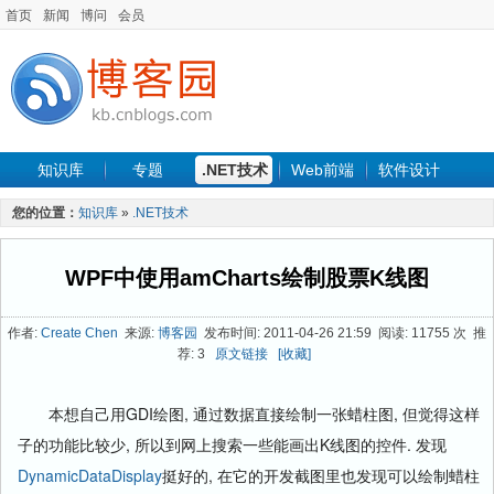
首页
新闻
博问
会员
知识库
专题
.NET技术
Web前端
软件设计
手机开发
软件工程
程序人生
项目管理
数据库
您的位置：
知识库
»
.NET技术
最新文章
WPF中使用amCharts绘制股票K线图
作者:
Create Chen
来源:
博客园
发布时间: 2011-04-26 21:59 阅读: 11755 次 推
荐: 3
原文链接
[收藏]
本想自己用GDI绘图, 通过数据直接绘制一张蜡柱图, 但觉得这样
子的功能比较少, 所以到网上搜索一些能画出K线图的控件. 发现
DynamicDataDisplay
挺好的, 在它的开发截图里也发现可以绘制蜡柱