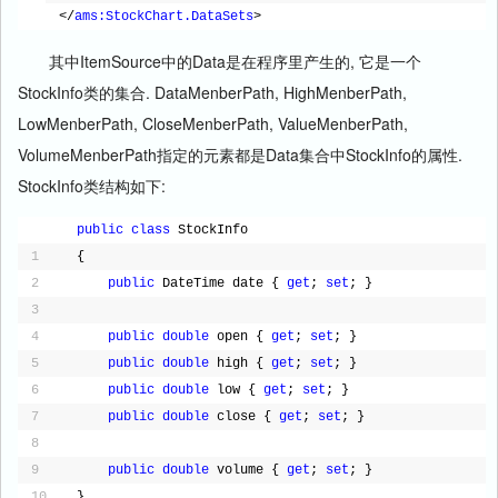
</
ams:StockChart.DataSets
>
其中ItemSource中的Data是在程序里产生的, 它是一个
StockInfo类的集合. DataMenberPath, HighMenberPath,
LowMenberPath, CloseMenberPath, ValueMenberPath,
VolumeMenberPath指定的元素都是Data集合中StockInfo的属性.
StockInfo类结构如下:
public
class
StockInfo
1
{
2
public
DateTime date { 
get
; 
set
; }
3
4
public
double
open { 
get
; 
set
; }
5
public
double
high { 
get
; 
set
; }
6
public
double
low { 
get
; 
set
; }
7
public
double
close { 
get
; 
set
; }
8
9
public
double
volume { 
get
; 
set
; }
10
}