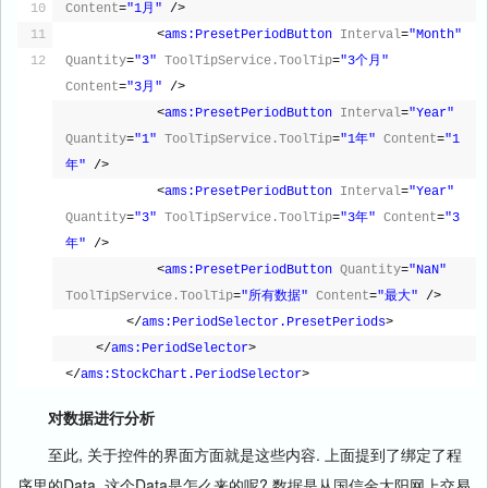
10
Content
=
"1月"
/>
11
<
ams:PresetPeriodButton
Interval
=
"Month"
12
Quantity
=
"3"
ToolTipService.ToolTip
=
"3个月"
Content
=
"3月"
/>
<
ams:PresetPeriodButton
Interval
=
"Year"
Quantity
=
"1"
ToolTipService.ToolTip
=
"1年"
Content
=
"1
年"
/>
<
ams:PresetPeriodButton
Interval
=
"Year"
Quantity
=
"3"
ToolTipService.ToolTip
=
"3年"
Content
=
"3
年"
/>
<
ams:PresetPeriodButton
Quantity
=
"NaN"
ToolTipService.ToolTip
=
"所有数据"
Content
=
"最大"
/>
</
ams:PeriodSelector.PresetPeriods
>
</
ams:PeriodSelector
>
</
ams:StockChart.PeriodSelector
>
对数据进行分析
至此, 关于控件的界面方面就是这些内容. 上面提到了绑定了程
序里的Data, 这个Data是怎么来的呢? 数据是从国信金太阳网上交易