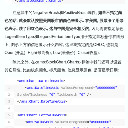
</
ams:StockChart.Charts
>
注意其中的NegativeBrush和PositiveBrush属性,
如果不指定颜
色的话, 就会默认按照美国股市的颜色来显示. 在美国, 股票涨了用绿
色表示, 跌了用红色表示, 这与中国是完全相反的
, 因此需要指定颜色.
LegentItemType和LegendPeriodItemType用于指定鼠标悬停在图形
上, 图形上方的信息显示什么内容, 这里我指定的是OHLC, 也就是
Open(开盘), High(最高价), Low(最低价), Close(收盘).
除此之外, 在<ams:StockChart.Charts>标签中我们还可以设置
其它属性, 比如线条颜色, 标尺颜色, 信息显示颜色, 是否显示日期:
<
ams:Chart.DateTimeAxis
>
1
<
ams:DateTimeAxis
ValuesForeground
=
"#90000000"
2
StrokeThickness
=
"0"
TickLength
=
"0"
/>
3
</
ams:Chart.DateTimeAxis
>
4
5
<
ams:Chart.LeftValueAxis
>
6
<
ams:ValueAxis
ValuesForeground
=
"#90000000"