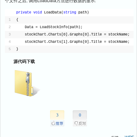
个文件之后, 调用LoadData方法进行数据的显示:
private
void
LoadData(
string
path)
1
{
2
Data = LoadStockInfo(path);
3
stockChart.Charts[0].Graphs[0].Title = stockName;
4
stockChart.Charts[1].Graphs[0].Title = stockName;
5
}
源代码下载
3
0