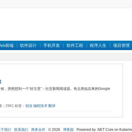
eb前端
软件设计
手机开发
软件工程
程序人生
项目管理
成
候，突然想到一个“好主意”：社交新闻阅读器。有点类似后来的Google
 阅读：2961 标签：
创业
编程技术
翻译
关于我们
联系我们
商务合作
© 2026
博客园
Powered by .NET Core on Kubern