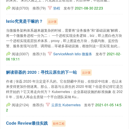
阅读(3703)
推荐(79)
协程
发布于
2021-08-30 22:23
Istio究竟是干嘛的？
云计算
当微服务架构体系越来越复杂的时候，需要将“业务服务”和“基础设施”解耦，
将一个微服务进程一分为二： 一个进程实现业务逻辑，biz，即上图白色方块
一个进程实现底层技术体系，proxy，即上图蓝色方块，负载均衡、监控告
警、服务发现与治理、调用链…等诸多基础设施，都放到这一层实现 如此...
阅读(3307)
推荐(13)
ServiceMesh
Istio
微服务
发布于
2021-02-
06 19:11
解读容器的 2020：寻找云原生的下一站
云计算
作者 | 张磊 2020 年注定是不凡的。它在阴霾中开始，在惊叹中结束，也让未
来变得更加扑朔迷离。那么，容器与云原生的 2020 年呢？你是否记得它是怎
样开始的？它又将走向何方？ Kubernetes：企业基础设施的标准抽象 在 202
0 年，没有人再会去质疑一个平台团队采纳 Ku...
阅读(2124)
推荐(5)
云原生
Kubernetes
发布于
2021-01-05 14:5
2
Code Review最佳实践
软件工程