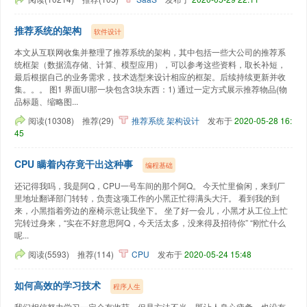
推荐系统的架构
软件设计
本文从互联网收集并整理了推荐系统的架构，其中包括一些大公司的推荐系
统框架（数据流存储、计算、模型应用），可以参考这些资料，取长补短，
最后根据自己的业务需求，技术选型来设计相应的框架。后续持续更新并收
集。。。 图1 界面UI那一块包含3块东西：1) 通过一定方式展示推荐物品(物
品标题、缩略图...
阅读(10308)
推荐(29)
推荐系统
架构设计
发布于
2020-05-28 16:
45
CPU 瞒着内存竟干出这种事
编程基础
还记得我吗，我是阿Q，CPU一号车间的那个阿Q。 今天忙里偷闲，来到厂
里地址翻译部门转转，负责这项工作的小黑正忙得满头大汗。 看到我的到
来，小黑指着旁边的座椅示意让我坐下。 坐了好一会儿，小黑才从工位上忙
完转过身来，“实在不好意思阿Q，今天活太多，没来得及招待你” “刚忙什么
呢...
阅读(5593)
推荐(114)
CPU
发布于
2020-05-24 15:48
如何高效的学习技术
程序人生
我们相信努力学习一定会有收获，但是方法不当，既让人身心疲惫，也没有