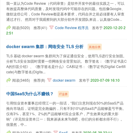
我一直认为Code Review（代码审查）是软件开发中的最佳实践之一，可以
有效提高整体代码质量，及时发现代码中可能存在的问题。包括像Google、
微软这些公司，Code Review都是基本要求，代码合并之前必须要有人审查
通过才行。 然而对于我观察到的大部分软件开发团队来说，认真做Code...
阅读(5020)
推荐(41)
Code Review
程序员
发布于
2020-12-20 2
2:51
docker swarm 集群：网络安全 TLS 分析
其他分类
TLS 基础 docker swarm 集群间为了保证通信安全，使用TLS进行安全加固。
分析TLS安全加固时需要一些网络安全背景知识。 数字签名：《数字证书及C
A的扫盲介绍》、《数字签名是什么》 CA和证书：《数字证书(Digital Certifi
cate)与数字签名(Digita...
阅读(3465)
推荐(8)
docker swarm
发布于
2020-07-09 16:10
中国SaaS为什么不赚钱？
IT业界
引用恒业资本董事总经理江一的一段话，“我们注意到现在50%的SaaS产品
推向市场后，证明是完全跑偏的，只有不到10%的SaaS产品能够盈亏平衡。
仅有3%，甚至1%、2%的产品能够对应企业客户，产生效果化的重大影
响”（详见恒业资本江一：我来谈谈未来ToB吧，你们的分析都水得不行）。
很显然，中...
阅读(10214)
推荐(105)
SaaS
发布于
2020-05-29 22:11