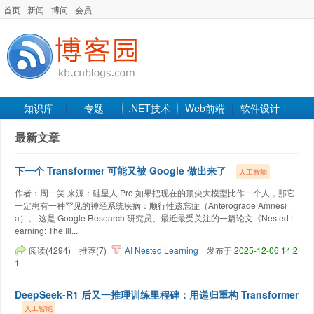
首页
新闻
博问
会员
知识库
专题
.NET技术
Web前端
软件设计
手机开发
软件工程
程序人生
项目管理
数据库
最新文章
最新文章
下一个 Transformer 可能又被 Google 做出来了
人工智能
作者：周一笑 来源：硅星人 Pro 如果把现在的顶尖大模型比作一个人，那它
一定患有一种罕见的神经系统疾病：顺行性遗忘症（Anterograde Amnesi
a）。 这是 Google Research 研究员、最近最受关注的一篇论文《Nested L
earning: The Ill...
阅读(4294)
推荐(7)
AI
Nested Learning
发布于
2025-12-06 14:2
1
DeepSeek-R1 后又一推理训练里程碑：用递归重构 Transformer
人工智能