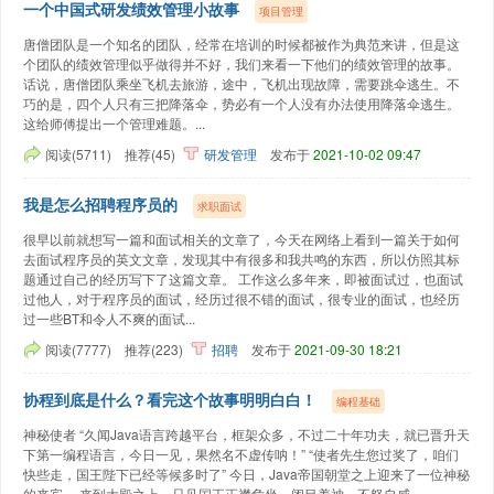
一个中国式研发绩效管理小故事
项目管理
唐僧团队是一个知名的团队，经常在培训的时候都被作为典范来讲，但是这
个团队的绩效管理似乎做得并不好，我们来看一下他们的绩效管理的故事。
话说，唐僧团队乘坐飞机去旅游，途中，飞机出现故障，需要跳伞逃生。不
巧的是，四个人只有三把降落伞，势必有一个人没有办法使用降落伞逃生。
这给师傅提出一个管理难题。...
阅读(5711)
推荐(45)
研发管理
发布于
2021-10-02 09:47
我是怎么招聘程序员的
求职面试
很早以前就想写一篇和面试相关的文章了，今天在网络上看到一篇关于如何
去面试程序员的英文文章，发现其中有很多和我共鸣的东西，所以仿照其标
题通过自己的经历写下了这篇文章。 工作这么多年来，即被面试过，也面试
过他人，对于程序员的面试，经历过很不错的面试，很专业的面试，也经历
过一些BT和令人不爽的面试...
阅读(7777)
推荐(223)
招聘
发布于
2021-09-30 18:21
协程到底是什么？看完这个故事明明白白！
编程基础
神秘使者 “久闻Java语言跨越平台，框架众多，不过二十年功夫，就已晋升天
下第一编程语言，今日一见，果然名不虚传呐！” “使者先生您过奖了，咱们
快些走，国王陛下已经等候多时了” 今日，Java帝国朝堂之上迎来了一位神秘
的来宾。 来到大殿之上，只见国王正襟危坐，闭目养神，不怒自威...