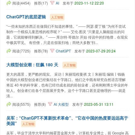
阅读(4454)
推荐(17)
AI
发布于
2023-11-12 22:20
ChatGPT的底层逻辑
人工智能
“一些未知的东西正在做我们不知道的事情。” —— 阿瑟·爱丁顿 “为何不尝试
制作一个模拟儿童思维的程序呢？” —— 艾伦·图灵 “只要是人脑能提出的问
题，它就能够得到解决。” —— 库尔特·哥德尔 开始 传说中的扫地僧，在现实
中极其罕见。 有些僧，只是在假装扫地；而绝大多数“扫...
阅读(7725)
推荐(78)
ChatGPT
发布于
2023-07-29 20:24
大模型创业潮：狂飙 180 天
人工智能
更大的愿景，更严酷的现实。 采访丨朱丽琨程曼祺 文丨朱丽琨 编辑丨钱杨
中国的大模型创业者已经集结在十字路口。他们之中既有研究自然语言理解
将近 40 年的科学家，也有已经功成名就的前创业者，还有刚刚博士毕业的年
轻人。创业者们在各个层面展开竞争。这个十字路口甚至是物理的——就是
清...
阅读(5575)
推荐(8)
AI
大模型
发布于
2023-05-31 13:11
吴军：“ChatGPT不算新技术革命”、“它在中国的热度要远远高于
美国”
人工智能
吴军，毕业于清华大学和约翰霍普金斯大学，计算机专业博士，前 Google 高