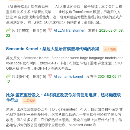
《AI 未来指北》课代表系列——AI 大事儿的最快、最全解读，本文关注大模
型推理技术技术上最新的突破——通过改造 Transformer 模型，用递归的方
法让 AI 自发涌现出推理能力。这一研究可能会对模型推理训练后续的范式产
生深刻影响。 腾讯科技《AI 未来指北》特约作者：郝博阳 编...
阅读(1993)
推荐(16)
AI
LLM
Transformer
发布于
2025-03-04 08:
23
Semantic Kernel：架起大型语言模型与代码的桥梁
人工智能
英文原文：Semantic Kernel: A bridge between large language models and
your code 发布时间：2023-04-17 译者 | 布加迪 审校 | 重楼 译文来源：51CT
O技术栈 乍一看，把GPT-4之类的大型语...
阅读(5414)
推荐(15)
AI
semantic-kernel
发布于
2024-02-05 17:
12
比尔·盖茨重磅发文：AI将彻底改变你如何使用电脑，还将颠覆软
件行业
人工智能
来源：比尔盖茨微信公众号（ID：gatesnotes） 今天，我仍如当初和保罗·艾
伦创立微软时一样热爱软件。尽管从那以后的几十年里软件已经有了很大的
改进，但在许多方面，它们仍然相当愚蠢。 无论在电脑上执行什么任务，你
必须告诉你的设备要启用哪个应用程序。Microsoft Word 和 ...