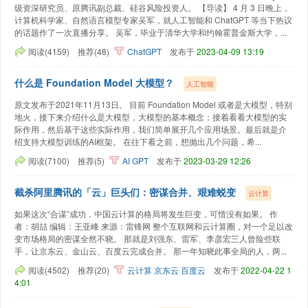
级资深研究员、原腾讯副总裁、硅谷风险投资人。 【导读】 4 月 3 日晚上，
计算机科学家、自然语言模型专家吴军，就人工智能和 ChatGPT 等当下热议
的话题作了一次直播分享。 吴军，毕业于清华大学和约翰霍普金斯大学，...
阅读(4159)
推荐(48)
ChatGPT
发布于
2023-04-09 13:19
什么是 Foundation Model 大模型？
人工智能
原文发布于2021年11月13日。 目前 Foundation Model 或者是大模型，特别
地火，接下来介绍什么是大模型，大模型的基本概念；接着看看大模型的实
际作用，然后基于这些实际作用，我们简单展开几个应用场景。最后就是介
绍支持大模型训练的AI框架。 在往下看之前，想抛出几个问题，希...
阅读(7100)
推荐(5)
AI
GPT
发布于
2023-03-29 12:26
截杀阿里腾讯的「云」巨头们：密谋合并、艰难蜕变
云计算
如果这次“合谋”成功，中国云计算的格局将发生巨变，可惜没有如果。 作
者：胡喆 编辑：王亚峰 来源：雷锋网 整个互联网和云计算圈，对一个足以改
变市场格局的密谋全然不晓。 那就是刘强东、雷军、李彦宏三人曾险些联
手，让京东云、金山云、百度云完成合并。 那一年知晓此事全局的人，两...
阅读(4502)
推荐(20)
云计算
京东云
百度云
发布于
2022-04-22 1
4:01