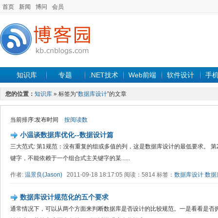
首页
新闻
博问
会员
知识库
专题
.NET技术
Web前端
软件设计
手
您的位置：
知识库
» 标签为“
数据库设计
”的文章
当前排序:发布时间
按阅读数
小温谈数据库优化--数据设计篇
三大范式: 第1规范：没有重复的组或多值的列，这是数据库设计的最低要求。 第
键字，不能依赖于一个组合式主关键字的某......
作者:
温景良(Jason)
2011-09-18 18:17:05 阅读：5814 标签：
数据库设计
数据
数据库设计规范化的五个要求
通常情况下，可以从两个方面来判断数据库是否设计的比较规范。一是看看是否