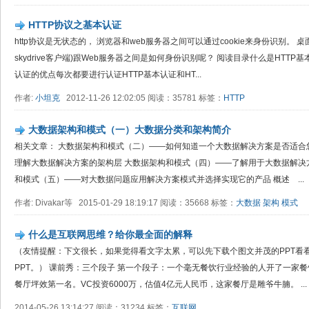
HTTP协议之基本认证
http协议是无状态的， 浏览器和web服务器之间可以通过cookie来身份识别。
skydrive客户端)跟Web服务器之间是如何身份识别呢？ 阅读目录什么是HTTP
认证的优点每次都要进行认证HTTP基本认证和HT...
作者:
小坦克
2012-11-26 12:02:05 阅读：35781 标签：
HTTP
大数据架构和模式（一）大数据分类和架构简介
相关文章： 大数据架构和模式（二）——如何知道一个大数据解决方案是否适合
理解大数据解决方案的架构层 大数据架构和模式（四）——了解用于大数据解决
和模式（五）——对大数据问题应用解决方案模式并选择实现它的产品 概述 ...
作者: Divakar等 2015-01-29 18:19:17 阅读：35668 标签：
大数据
架构
模式
什么是互联网思维？给你最全面的解释
（友情提醒：下文很长，如果觉得看文字太累，可以先下载个图文并茂的PPT看
PPT。） 课前秀：三个段子 第一个段子：一个毫无餐饮行业经验的人开了一家
餐厅坪效第一名。VC投资6000万，估值4亿元人民币，这家餐厅是雕爷牛腩。 ...
2014-05-26 13:14:27 阅读：31234 标签：
互联网