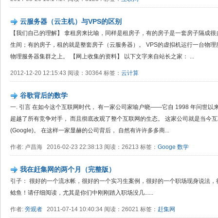
云服务器（云主机）与VPS的区别
【我们自己的理解】 拿租房来比喻，同样是租房子，有的房子是一套房子隔成很
生间；有的房子，租的就是整套房子（云服务器）。 VPS的虚拟机运行一台物
物理服务器集群之上。 【网上收集的资料】 以下文字来自站长之家： ...
2012-12-20 12:15:43 阅读：30364 标签：
云计算
谷歌背后的数学
一. 引言 在如今这个互联网时代， 有一家公司家喻户晓——它自 1998 年问世
超越了所有竞争对手， 而且彻底改观了整个互联网的生态。 这家公司就是当今互
(Google)。 在这样一家显赫的公司背后， 自然有许许多多商...
作者: 卢昌海 2016-02-23 22:38:13 阅读：26213 标签：
Googe
数学
我在赶集网的两个月（完整版）
引子： 很好的一个流水帐，很好的一个实习生案例，很好的一个职场现身说法，
鲶鱼！请仔细阅读，尤其是你们中刚刚踏入职场没几......
作者:
旁观者
2011-07-14 10:40:34 阅读：26021 标签：
赶集网