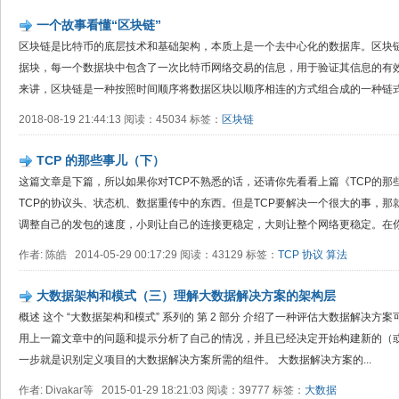
一个故事看懂“区块链”
区块链是比特币的底层技术和基础架构，本质上是一个去中心化的数据库。区块
据块，每一个数据块中包含了一次比特币网络交易的信息，用于验证其信息的有效
来讲，区块链是一种按照时间顺序将数据区块以顺序相连的方式组合成的一种链式数
2018-08-19 21:44:13 阅读：45034 标签：
区块链
TCP 的那些事儿（下）
这篇文章是下篇，所以如果你对TCP不熟悉的话，还请你先看看上篇《TCP的那
TCP的协议头、状态机、数据重传中的东西。但是TCP要解决一个很大的事，
调整自己的发包的速度，小则让自己的连接更稳定，大则让整个网络更稳定。在你阅
作者: 陈皓 2014-05-29 00:17:29 阅读：43129 标签：
TCP
协议
算法
大数据架构和模式（三）理解大数据解决方案的架构层
概述 这个 “大数据架构和模式” 系列的 第 2 部分 介绍了一种评估大数据解决
用上一篇文章中的问题和提示分析了自己的情况，并且已经决定开始构建新的（
一步就是识别定义项目的大数据解决方案所需的组件。 大数据解决方案的...
作者: Divakar等 2015-01-29 18:21:03 阅读：39777 标签：
大数据