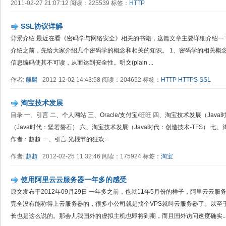
2011-02-27 21:07:12 阅读：225539 标签：
HTTP
SSL协议详解
背景介绍 最近在看《密码学与网络安全》相关的书籍，这篇文章主要详细介绍一下著
介绍之前，先给大家介绍几个密码学的概念和相关的知识。 1、密码学的相关概念密码学(
信息编码使其不可读，从而达到安全性。明文(plain ...
作者:
麒麟
2012-12-02 14:43:58 阅读：204652 标签：
HTTP
HTTPS
SSL
淘宝技术发展
目录 一、引言 二、个人网站 三、Oracle/支付宝/旺旺 四、淘宝技术发展（Ja
（Java时代：坚若磐石） 六、淘宝技术发展（Java时代：创造技术-TFS） 
作者：赵超 一、引言 光棍节的狂欢...
作者:
赵超
2012-02-25 11:32:46 阅读：175924 标签：
淘宝
使用阿里云云服务器一年多的感受
原文发布于2012年09月29日 一年多之前，也就11年5月份的样子，阿里云云
完全没有能称得上云服务器的，很多小公司就是搞个VPS就叫云服务器了。以至
长也是这么说的。那会儿我国外的虚拟主机也即将到期，而且国外访问速度确实..