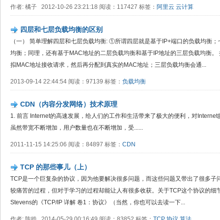
作者: 橘子 2012-10-26 23:21:18 阅读：117427 标签：
阿里云
云计算
四层和七层负载均衡的区别
（一） 简单理解四层和七层负载均衡: ①所谓四层就是基于IP+端口的负载均衡
均衡；同理，还有基于MAC地址的二层负载均衡和基于IP地址的三层负载均衡。
拟MAC地址接收请求，然后再分配到真实的MAC地址；三层负载均衡会通...
2013-09-14 22:44:54 阅读：97139 标签：
负载均衡
CDN（内容分发网络）技术原理
1. 前言 Internet的高速发展，给人们的工作和生活带来了极大的便利，对Inte
虽然带宽不断增加，用户数量也在不断增加，受......
2011-11-15 14:25:06 阅读：84897 标签：
CDN
TCP 的那些事儿（上）
TCP是一个巨复杂的协议，因为他要解决很多问题，而这些问题又带出了很多子
较痛苦的过程，但对于学习的过程却能让人有很多收获。关于TCP这个协议的细节，我
Stevens的《TCP/IP 详解 卷1：协议》（当然，你也可以去读一下...
作者: 陈皓 2014-05-29 00:16:49 阅读：83852 标签：
TCP
协议
算法