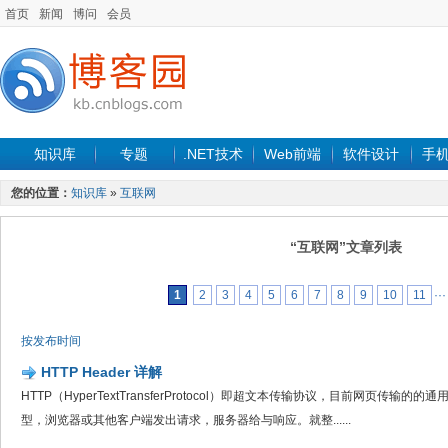
首页
新闻
博问
会员
知识库
专题
.NET技术
Web前端
软件设计
手
您的位置：
知识库
»
互联网
“互联网”文章列表
1
2
3
4
5
6
7
8
9
10
11
···
按发布时间
HTTP Header 详解
HTTP（HyperTextTransferProtocol）即超文本传输协议，目前网页传输
型，浏览器或其他客户端发出请求，服务器给与响应。就整......