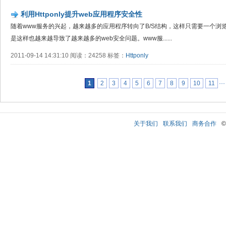
利用Httponly提升web应用程序安全性
随着www服务的兴起，越来越多的应用程序转向了B/S结构，这样只需要一个浏
是这样也越来越导致了越来越多的web安全问题。www服......
2011-09-14 14:31:10 阅读：24258 标签：
Httponly
1
2
3
4
5
6
7
8
9
10
11
···
关于我们
联系我们
商务合作
©