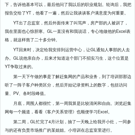
下，告诉他基本可以，最后他问了我以后的职业规划。轮询后，我把
报告交给了YT，他看了一遍，然后让我谈谈客户满意度为何重要。
YT出了总监室，然后外面传来了叫骂声，房产部的人被训了，
我在里面也心惊胆寒。GL一直没有和我说话，专心地做他的Excel表
格，就这样熬了二十多分钟。
YT回来时，决定给我安排到运营中心，让GL通知人事部的人去
办。GL说他亲自办，后来才知道这个部门不招实习生，这个位置是
YT争取过来的。
第一天下午做的事是了解赶集网的产品和业务，到了培训部那边
听了一阵子客户种类区分，然后开始记录资料上的数字，包括访问
量、PV、各时段峰值。
月底，周围人都很忙，第一周我算是比较清闲和自由。浏览赶集
网每一个频道，看看《客户关系管理》也顺便学习Excel。
第二周，GL忙完了4月计划，抽了一天晚上给我开小灶，一同参
与的还有负责市场推广的某姐姐。小培训在总监室里进行。