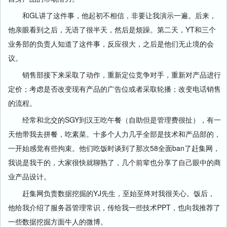
和GL讲了这件事，他起初不相信，非要让我演示一遍。后来，
他亲眼看到之后，无语了很半天，然后是烦躁。第二天，YT和三个
业务部的负责人知道了这件事，反应很大，之后是他们无止境的会
议。
销售部接下来采取了动作，重新定位竞争对手，重新对产品进行
定价；考虑是否改变现有产品的广告位或者采取轮播；改变电话销售
的流程。
经常和北交的SGY到汉王吃午餐（自助但是管理费很扯），有一
天他带我去拼餐，吃素菜。十多个人力几乎全部是技术和产品部的，
一开始感觉有些拘束。他们吃饭时谈到了那次58全面ban了赶集网，
我说是我干的，大家很快就聊熟了，几个前辈也分享了自己眼中的商
业产品设计。
赶集网负责数据挖掘的YJ先生，至始至终对我很关心。饭后，
他给我介绍了服务器管理常识，传给我一些技术PPT，也向我推荐了
一些数据挖掘方面牛人的微博。