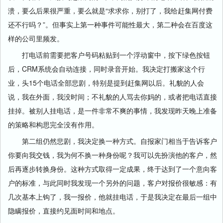
溃，要么后果很严重，要么就是“求求你，别打了，我给赶集网付费
还不行吗？”。但事实上第一种事件可能性最大，第二种会在百度这
样的公司里频发。
打电话前需要把客户号码粘贴到一个浮动窗中，按下绿色按钮
后，CRM系统会自动连接，同时录音开始。我决定打搬家这个行
业，头15个电话全部悲剧，特别是提到赶集网以后。礼貌的人会
说，我在外面，我没时间；不礼貌的人骂去你妈的，或者把电话直接
挂掉。被别人挂电话，是一件非常不爽的事情，我发现昨天晚上准备
的策略和构思完全没有作用。
第二组仍然悲剧，我决定换一种方式。自报家门相当于告诉客户
你要向我交钱，我为何不换一种身份呢？我可以先扮演他的客户，然
后再逐步转换身份。这种方式取得一定成果，终于达到了一个意向客
户的标准，与此同时我发现一个另外的问题，客户对报价很敏感：有
几次基本上钩了，我一报价，他就挂电话，于是我决定在最后一组中
隐瞒报价，直接约见面时间和地点。