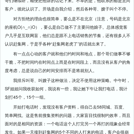
哥们继续听，顺便把他讲的话记下来。不幸的是，他联系的都是意向
客户，彼此认识了。开场是自我介绍，然后各种哥、嫂子叫个不停。
对方拒绝的理由也很简单，要么是不在北京（注意，号码是北京
的座机O(∩_∩)O），要么是自己做不了主要问他娘子。总体感觉客
户几乎是互联网盲，他们总是跟不上电话销售的节奏，还有很多人不
认识赶集网，于是乎各种“赶集网老虎了”的话就出来了。
有一点点心动的客户就和他们约时间和地点，那个哥们做事不够
干脆，不把时间约在时间点上而是在时间段上，而且没有从客户的角
度考虑，总是说自己的时间安排而不是将就别人。
我排斥叫哥、叫嫂子这种做法，决定不使用这种策略。中午时，
SF姐姐问我收获如何，我说有一些，我让她下午让我打电话，我计
划打45个，15个一组。
开始打电话时，发现没有客户资料，得自己去58同城、百度、
简单网找。这是售前搜集资料的问题，大家盲目找很制约效率，而且
面对的是相同的资源：一个电话这个人打完另一个再打的现象会经常
发生。如果一天接到赶集网的5个不同的人打来的电话，客户会很崩