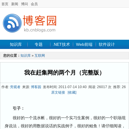
首页
新闻
博问
会员
知识库
专题
.NET技术
Web前端
软件设计
手机开发
软件工程
程序人生
项目管理
数据库
您的位置：
知识库
»
互联网
最新文章
我在赶集网的两个月（完整版）
作者:
旁观者
来源:
博客园
发布时间: 2011-07-14 10:40 阅读: 26017 次 推荐: 26
原文链接
[收藏]
引子：
很好的一个流水帐，很好的一个实习生案例，很好的一个职场现
身说法，很好的用数据说话的实战例子，很好的鲶鱼！请仔细阅读，