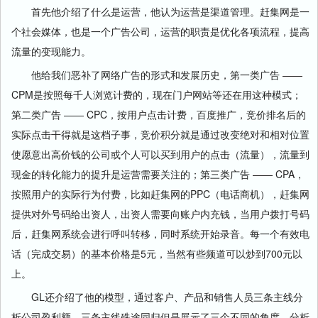
首先他介绍了什么是运营，他认为运营是渠道管理。赶集网是一
个社会媒体，也是一个广告公司，运营的职责是优化各项流程，提高
流量的变现能力。
他给我们恶补了网络广告的形式和发展历史，第一类广告 ——
CPM是按照每千人浏览计费的，现在门户网站等还在用这种模式；
第二类广告 —— CPC，按用户点击计费，百度推广，竞价排名后的
实际点击干得就是这档子事，竞价积分就是通过改变绝对和相对位置
使愿意出高价钱的公司或个人可以买到用户的点击（流量），流量到
现金的转化能力的提升是运营需要关注的；第三类广告 —— CPA，
按照用户的实际行为付费，比如赶集网的PPC（电话商机），赶集网
提供对外号码给出资人，出资人需要向账户内充钱，当用户拨打号码
后，赶集网系统会进行呼叫转移，同时系统开始录音。每一个有效电
话（完成交易）的基本价格是5元，当然有些频道可以炒到700元以
上。
GL还介绍了他的模型，通过客户、产品和销售人员三条主线分
析公司盈利额，三条主线殊途同归但是展示了三个不同的角度，分析