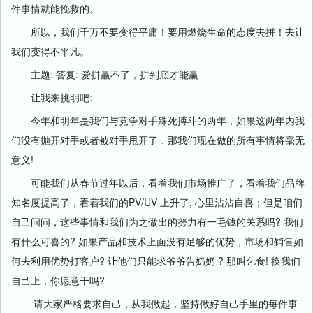
件事情就能挽救的。
所以，我们千万不要变得平庸！要用燃烧生命的态度去拼！去让
我们变得不平凡。
主题: 答复: 爱拼赢不了，拼到底才能赢
让我来挑明吧:
今年和明年是我们与竞争对手殊死搏斗的两年，如果这两年内我
们没有抛开对手或者被对手甩开了，那我们现在做的所有事情将毫无
意义!
可能我们从春节过年以后，看着我们市场推广了，看着我们品牌
知名度提高了，看着我们的PV/UV 上升了, 心里沾沾自喜；但是咱们
自己问问，这些事情和我们为之做出的努力有一毛钱的关系吗? 我们
有什么可喜的? 如果产品和技术上面没有足够的优势，市场和销售如
何去利用优势打客户? 让他们只能求爷爷告奶奶 ? 那叫乞食! 换我们
自己上，你愿意干吗?
请大家严格要求自己，从我做起，坚持做好自己手里的每件事