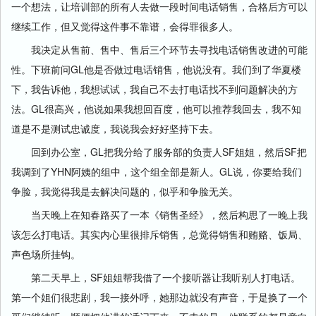
一个想法，让培训部的所有人去做一段时间电话销售，合格后方可以
继续工作，但又觉得这件事不靠谱，会得罪很多人。
我决定从售前、售中、售后三个环节去寻找电话销售改进的可能
性。下班前问GL他是否做过电话销售，他说没有。我们到了华夏楼
下，我告诉他，我想试试，我自己不去打电话找不到问题解决的方
法。GL很高兴，他说如果我想回百度，他可以推荐我回去，我不知
道是不是测试忠诚度，我说我会好好坚持下去。
回到办公室，GL把我分给了服务部的负责人SF姐姐，然后SF把
我调到了YHN阿姨的组中，这个组全部是新人。GL说，你要给我们
争脸，我觉得我是去解决问题的，似乎和争脸无关。
当天晚上在知春路买了一本《销售圣经》，然后构思了一晚上我
该怎么打电话。其实内心里很排斥销售，总觉得销售和贿赂、饭局、
声色场所挂钩。
第二天早上，SF姐姐帮我借了一个接听器让我听别人打电话。
第一个姐们很悲剧，我一接外呼，她那边就没有声音，于是换了一个