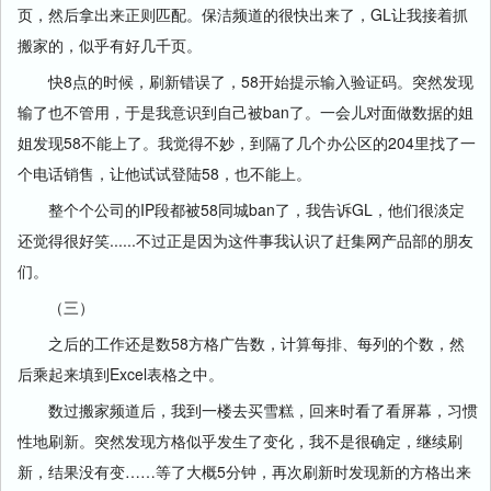
页，然后拿出来正则匹配。保洁频道的很快出来了，GL让我接着抓
搬家的，似乎有好几千页。
快8点的时候，刷新错误了，58开始提示输入验证码。突然发现
输了也不管用，于是我意识到自己被ban了。一会儿对面做数据的姐
姐发现58不能上了。我觉得不妙，到隔了几个办公区的204里找了一
个电话销售，让他试试登陆58，也不能上。
整个个公司的IP段都被58同城ban了，我告诉GL，他们很淡定
还觉得很好笑......不过正是因为这件事我认识了赶集网产品部的朋友
们。
（三）
之后的工作还是数58方格广告数，计算每排、每列的个数，然
后乘起来填到Excel表格之中。
数过搬家频道后，我到一楼去买雪糕，回来时看了看屏幕，习惯
性地刷新。突然发现方格似乎发生了变化，我不是很确定，继续刷
新，结果没有变……等了大概5分钟，再次刷新时发现新的方格出来