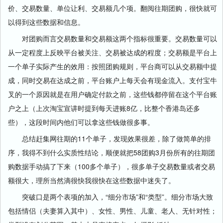
价、交易数量、单位让利、交易额几个项。翻阅往期团购，很快就可
以得到这些数据和信息。
对团购而言交易数量和交易额这两个指标很重要。交易数量可以
从一定程度上反映平台被关注、交易被达成的程度；交易额是平台上
一个单子实际产生的效用：按照团购规则，平台商可以从交易额中提
成，同时交易在达成之前，平台账户上每天会有现金流入。支付宝牛
叉的一个原因就是在用户确定付款之前，这些钱都停留在这个平台账
户之上（上次淘宝宣讲时提到每天进账8亿，比整个香港岛还多
些），这段时间内他们可以拿这些钱做很多事。
总结赶集网往期的11个单子，发现效果很差，除了做简单的排
序，我得不到什么实质性结论，顺便就把58团购3月份所有的往期团
购数据手动搞了下来（100多个单子），很多单子交易数量或者交易
额很大，理所当然滴很快我很快在这些数据中迷失了。
突破口是两个表项的加入，“细分市场”和“类型”。细分市场大致
包括情侣（夫妻算入其中）、女性、男性、儿童、老人、无针对性；