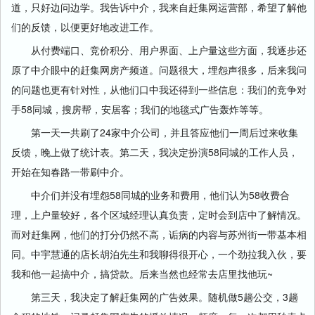
道，只好边问边学。我告诉中介，我来自赶集网运营部，希望了解他
们的反馈，以便更好地改进工作。
从付费端口、竞价积分、用户界面、上户量这些方面，我逐步还
原了中介眼中的赶集网房产频道。问题很大，埋怨声很多，后来我问
的问题也更有针对性，从他们口中我还得到一些信息：我们的竞争对
手58同城，搜房帮，安居客；我们的地毯式广告轰炸等等。
第一天一共刷了24家中介公司，并且答应他们一周后过来收集
反馈，晚上做了统计表。第二天，我决定扮演58同城的工作人员，
开始在知春路一带刷中介。
中介们并没有埋怨58同城的业务和费用，他们认为58收费合
理，上户量较好，各个区域经理认真负责，定时会到店中了解情况。
而对赶集网，他们的打分仍然不高，诟病的内容与苏州街一带基本相
同。中宇慧通的店长胡泊先生和我聊得很开心，一个劲拉我入伙，要
我和他一起搞中介，搞贷款。后来当然也经常去店里找他玩~
第三天，我决定了解赶集网的广告效果。随机做5趟公交，3趟