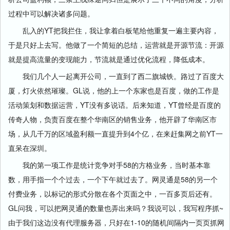
过程中可以解决诸多问题。
乱入的YT把我拦住，我让拿着白板笔给他重复一遍主要内容，
于是只好上去写。他做了一个简短的总结，运营就是开源节流：开源
就是提高流量的变现能力，节流就是通过优化流程，降低成本。
我们几个人一起离开公司，一直到了西二旗城铁。路过了百度大
厦，灯火依然璀璨。GL说，他的上一个东家也是百度，做的工作是
活动策划和数据运营，YT没有多说话。后来知道，YT曾经是百度的
传奇人物，负责百度在整个华南区的销售业务，他开辟了华南区市
场，从几千万的区域盈利额一直提升到4个亿，在来赶集网之前YT一
直呆在深圳。
我的第一项工作是统计竞争对手58的方格业务，当时基本靠
数，用手指一个个过去，一个下午就过去了。网灵通是58的另一个
付费业务，以标记的形式分散在各个页面之中，一百多页后还有。
GL问我，可以把网灵通的数量也弄出来吗？我说可以，我写程序抓~
由于我们这边没有代理服务器，只好在1-10的随机间隔内一页页抓网