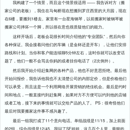
我构建了一个情景，而且这个情景很适用 —— 我告诉对方（搬
家公司的老板），我住在马甸桥现在想搬到罗庄西里的大月园，现在
在6楼，要搬到1楼去。家里有一台星海钢琴，以前搬家时被钢琴被
搬家公司摔坏一个脚，所以很在意也很质疑他们的能力。
这样开场后，老板会花很长时间介绍他的“专业团队”，然后向你
各种保证。我会接着问他们的车辆（是金杯还是开车），让他们安排
路线和计划。当你和客户能连续聊5分钟左右，这时你就可以改变话
题了，他们一般不会骂去你妈的或者挂你电话了（2次例外）。
然后我开始介绍赶集网的各种产品，他也不好意思拒绝。最后他
开始问报价，我告诉他我也不太清楚公司的内部定价，但是价格他们
可以承受，而且这是一个利用网络开展营销的绝佳机会。最后是约时
间和地点，一般直接约到赶集网，如果对方不方便可以约到他的店铺
或者工地，接下来的事情就可以交给产品的人了。 PS：很奇怪他们
最后对我要搬家这件事不感兴趣了。
最后一组我打成了11个意向电话。单组战绩是11/15，加上前面
的2组，综合战绩是12/45。我问了SF姐姐，这几百个人里，最狠的