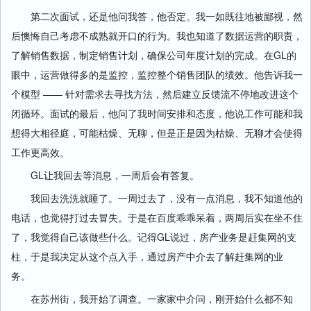
第二次面试，还是他问我答，他否定。我一如既往地被鄙视，然
后懊悔自己考虑不成熟就开口的行为。我也知道了数据运营的职责，
了解销售数据，制定销售计划，确保公司年度计划的完成。在GL的
眼中，运营做得多的是监控，监控整个销售团队的绩效。他告诉我一
个模型 —— 针对需求去寻找方法，然后建立反馈流不停地改进这个
闭循环。面试的最后，他问了我时间安排和态度，他说工作可能和我
想得大相径庭，可能枯燥、无聊，但是正是因为枯燥、无聊才会使得
工作更高效。
GL让我回去等消息，一周后会有答复。
我回去洗洗就睡了。一周过去了，没有一点消息，我不知道他的
电话，也觉得打过去冒失。于是在百度乖乖呆着，两周后实在坐不住
了，我觉得自己该做些什么。记得GL说过，房产业务是赶集网的支
柱，于是我决定从这个点入手，通过房产中介去了解赶集网的业
务。
在苏州街，我开始了调查。一家家中介问，刚开始什么都不知