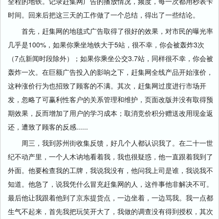
全程的地铁。记录赶集网广告的播放情况，频度，每一次都用秒表卡
时间。回来后把这三天的工作做了一个总结，得出了一些结论。
首先，赶集网的地毯式广告取得了很好的效果，对市民的曝光率
几乎是100%，如果你乘坐地铁大于5站，很不幸，你会被轰炸3次
（7点新闻时段除外）；如果你乘坐公交3.7站，同样很不幸，你会被
轰炸一次。在巨额广告投入的影响之下，赶集网全线产品开始涨价，
这种涨价行为也招致了顾客的不满。其次，赶集网过度进行市场开
发，忽略了可赢利性客户的关系管理和维护，页面改版并没有取得预
期效果，反而增加了用户的学习成本；取消竞价积分赠送改用现金返
还，遭致了顾客的反感......
周三，我到苏州街收集反馈，好几个人都认识我了。在二十一世
纪不动产里，一个人木讷地看着我，我也很疑惑，他一直跟着我到了
外面。他要检查我的工牌，我说我没有，他问我上司是谁，我说我不
知道。他急了，说我凭什么冒充赶集网的人，这件事他非解决不可。
最后他让我跟着他到了京东提货点，一边坐着，一边骂我。我一点都
生气不起来，首先我把玩笑开大了，我做的调查没有得到授权，其次