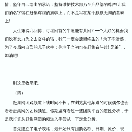
情；坚守自己给出的承诺；坚持维护技术部乃至产品部的尊严!让我
们的名字留在赶集辉煌的旗帜上，而不是写在某个默默无闻的墓碑
上!
人生难得几回搏，可堪回首的牛逼能有几回? 一个大好的机会我
们没有发力为之去奋斗的话，我们一定会遗憾终生的 ! 为了不遗憾，
为了今后向自己的儿子吹牛：你老子当初也在赶集奋斗过! 兄弟们，
加油吧!
——————————————————————————————
到这里收尾吧。
（四）
赶集网团购频道上线时间不长，在浏览其他频道的时候偶尔也会
看看赶集网的团购频道。假期里有看过一些团购平台的定性分析，于
是我打算从赶集网团购频道入手尝试一下定量分析。
首先建立了电子表格，最开始只有团购名称、日期、原价、现