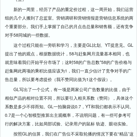
新的一周里，经历了产品的重定价过程，这一周开始，我们运营
组的几个人搬到了总监室。营销调研和营销情报是营销信息系统的两
个重要部分。我们手上掌握了自己的月点击总量和销售额，还有竞争
对手58同城的一些数据。
这个过程只能在一旁听和学习，主要是GL比划、YT提意见。GL
提出了他的观点，根据数据统计，58与赶集网月流量基本相同，也
就意味着我们开始平分市场了；这时58的广告总数*58的广告价格与
赶集网此两项的乘积比值应该为1，我们一直少估计了竞争对手的广
告总量，所以要考虑提价（我不赞同比值为1这个假设）。
GL写出了一个公式，有一项是两家公司广告数量的比值，由于
相似产品的相对位置不同，所以要引入相关系数（赞同），具体这个
系数是多少不得而知。GL一拍脑袋说0.7，YT和我们都表示不认同。
0.7是一个心智模型推算出主观概率，不说明问题，有一些可参考可
行的解决方案，比如局部试验、记录用户的鼠标 轨迹、眼动实验。
按照GL的估算，我们在广告位不采取轮播的情况下要在“精品”这