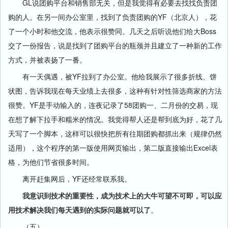
GL说团购平台和销售部无关，但是我觉得有必要去找找负责团
购的人。在另一间办公室里，找到了负责团购的YF（北京人），花
了一个小时和他交流，他表示很赞同。几天之后听说他们给大Boss
交了一份报告，说是找到了团购平台的瓶颈并且建立了一种新的工作
方式，并被表扬了一番。
有一天偶遇，被YF拉到了办公室。他给我展示了很多折线、饼
状图，告诉我现在每天业绩上去很多，这种有针对性筛选商家的方法
很赞。YF是手动输入的，连夜记录了58团购一、二月份的交易，现
在想了解下拉手和糯米的情况。我觉得帮人还是帮到底为好，花了几
天写了一个脚本，这样可以很快把所有往期团购都抓出来（规律仍然
适用），这个程序的第一版使用网页输出，第二版直接输出Excel表
格，为他们节省很多时间。
离开赶集网后，YF还经常联系我。
我意识到技术的重要性，成为技术上的大牛可望不可即，可以应
用技术解决我们每天遇到的实际问题就可以了
。
（五）