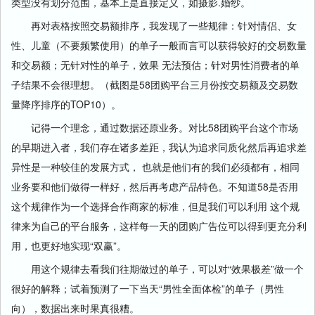
类型没有划分范围，基本上是直接定义，如摄影.婚纱。
再对表格按照交易额排序，我发现了一些规律：针对情侣、女
性、儿童（不要频繁使用）的单子一般而言可以获得较好的交易数量
和交易额；无针对性的单子，效果 无法预估；针对男性消费者的单
子结果不会很理想。（截图是58团购平台三月份按交易额及交易数
量降序排序的TOP10）。
记得一个理念，通过数据还原业务。对比58团购平台这个市场
的早期进入者，我们存在诸多差距，我认为追求同质化然后再追求差
异性是一种较佳的发展方式， 也就是他们有的我们必须都有，相同
业务要和他们做得一样好，然后再考虑产品特色。不知道58是否用
这个规律作为一个选择合作商家的标准，但是我们可以利用 这个规
律来为自己的平台服务，这样每一天的团购广告位可以得到更充分利
用，也更好地实现“双赢”。
用这个规律去看我们往期做过的单子，可以对“效果极差”做一个
很好的解释；试着预测了一下当天“男性全面体检”的单子（男性
向），数据出来时果真很糟。