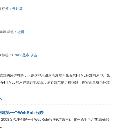
55 标签：
云计算
：2049 标签：
微博
38 标签：
Crack
黑客
攻击
览器的改进思路，正是这些思路逐渐发展为第五代HTML标准的原型。第
许多HTML5的用户惊讶地发现，尽管规范制订得很好，但它距离成为标准
5
: 创建第一个WebRole程序
o 2008 SP1中创建一个WebRole程序(C#语言)。在开始学习之前,请确保
.