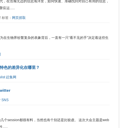
代，在浩瀚无边的信息海洋里，如何快速、准确找到对自己有用的信息，
......
62 标签：
网页抓取
为在生物界纷繁复杂的表象背后，一直有一只“看不见的手”决定着这些生
网
中国特色的差异化在哪里？
list
赶集网
tter
r
SNS
多，选择的几个session都很有料，当然也有个别还是比较虚。 这次大会主题是web
...