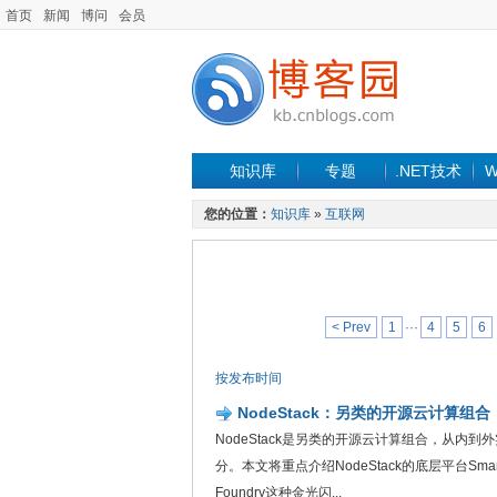
首页
新闻
博问
会员
知识库
专题
.NET技术
W
您的位置：
知识库
»
互联网
< Prev
1
···
4
5
6
按发布时间
NodeStack：另类的开源云计算组合
NodeStack是另类的开源云计算组合，从内到外实
分。本文将重点介绍NodeStack的底层平台Sma
Foundry这种金光闪...