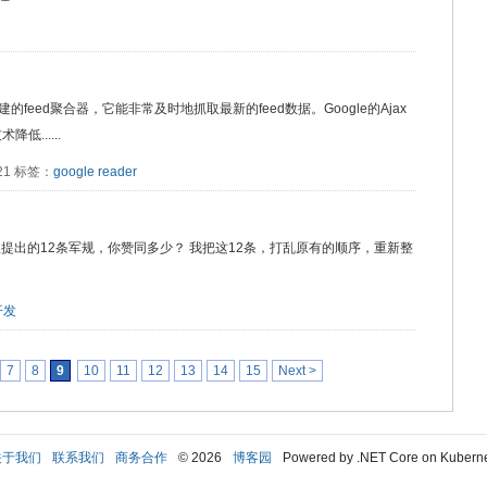
ipt构建的feed聚合器，它能非常及时地抓取最新的feed数据。Google的Ajax
......
821 标签：
google reader
提出的12条军规，你赞同多少？ 我把这12条，打乱原有的顺序，重新整
开发
7
8
9
10
11
12
13
14
15
Next >
关于我们
联系我们
商务合作
© 2026
博客园
Powered by .NET Core on Kubern