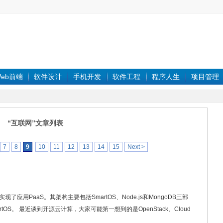
eb前端
软件设计
手机开发
软件工程
程序人生
项目管理
“互联网”文章列表
7
8
9
10
11
12
13
14
15
Next >
现了应用PaaS。其架构主要包括SmartOS、Node.js和MongoDB三部
rtOS。 最近谈到开源云计算，大家可能第一想到的是OpenStack、Cloud