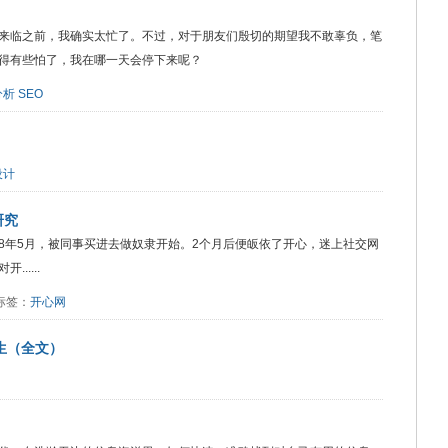
来临之前，我确实太忙了。不过，对于朋友们殷切的期望我不敢辜负，笔
得有些怕了，我在哪一天会停下来呢？
分析
SEO
设计
研究
是从08年5月，被同事买进去做奴隶开始。2个月后便皈依了开心，迷上社交网
....
8 标签：
开心网
永生（全文）