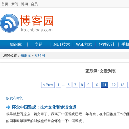
首页
新闻
博问
会员
知识库
专题
.NET技术
Web前端
软件设计
手
您的位置：
知识库
»
互联网
“互联网”文章列表
< Prev
1
···
6
7
8
9
10
11
12
13
按发布时间
怀念中国雅虎：技术文化和惨淡命运
很早就想写这么一篇文章了。我离开中国雅虎已经一年有余，在中国雅虎工作的
的同事吃饭聊天的时候也经常会怀念一下中国雅虎，......