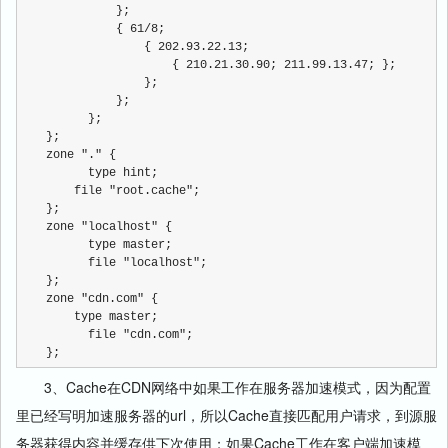
          };
          { 61/8;
              { 202.93.22.13;
                  { 210.21.30.90; 211.99.13.47; };
              };
          };
      };
};
zone "." {
      type hint;
    file "root.cache";
};
zone "localhost" {
      type master;
      file "localhost";
};
zone "cdn.com" {
    type master;
      file "cdn.com";
};
3、Cache在CDN网络中如果工作在服务器加速模式，因为配置
里已经写明加速服务器的url，所以Cache直接匹配用户请求，到源服
务器获得内容并缓存供下次使用；如果Cache工作在客户端加速模