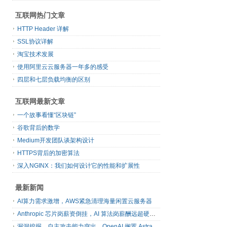
互联网热门文章
HTTP Header 详解
SSL协议详解
淘宝技术发展
使用阿里云云服务器一年多的感受
四层和七层负载均衡的区别
互联网最新文章
一个故事看懂“区块链”
谷歌背后的数学
Medium开发团队谈架构设计
HTTPS背后的加密算法
深入NGINX：我们如何设计它的性能和扩展性
最新新闻
AI算力需求激增，AWS紧急清理海量闲置云服务器
Anthropic 芯片岗薪资倒挂，AI 算法岗薪酬远超硬件工程师
漏洞挖掘、自主攻击能力突出，OpenAI 搁置 Astra 模型发布