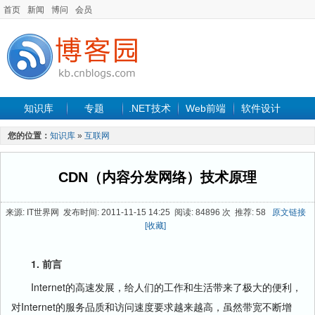
首页
新闻
博问
会员
知识库
专题
.NET技术
Web前端
软件设计
手机开发
软件工程
程序人生
项目管理
数据库
您的位置：
知识库
»
互联网
最新文章
CDN（内容分发网络）技术原理
来源: IT世界网 发布时间: 2011-11-15 14:25 阅读: 84896 次 推荐: 58
原文链接
[收藏]
1. 前言
Internet的高速发展，给人们的工作和生活带来了极大的便利，
对Internet的服务品质和访问速度要求越来越高，虽然带宽不断增