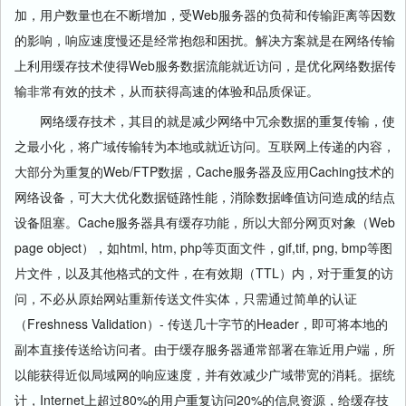
加，用户数量也在不断增加，受Web服务器的负荷和传输距离等因数
的影响，响应速度慢还是经常抱怨和困扰。解决方案就是在网络传输
上利用缓存技术使得Web服务数据流能就近访问，是优化网络数据传
输非常有效的技术，从而获得高速的体验和品质保证。
网络缓存技术，其目的就是减少网络中冗余数据的重复传输，使
之最小化，将广域传输转为本地或就近访问。互联网上传递的内容，
大部分为重复的Web/FTP数据，Cache服务器及应用Caching技术的
网络设备，可大大优化数据链路性能，消除数据峰值访问造成的结点
设备阻塞。Cache服务器具有缓存功能，所以大部分网页对象（Web
page object），如html, htm, php等页面文件，gif,tif, png, bmp等图
片文件，以及其他格式的文件，在有效期（TTL）内，对于重复的访
问，不必从原始网站重新传送文件实体，只需通过简单的认证
（Freshness Validation）- 传送几十字节的Header，即可将本地的
副本直接传送给访问者。由于缓存服务器通常部署在靠近用户端，所
以能获得近似局域网的响应速度，并有效减少广域带宽的消耗。据统
计，Internet上超过80%的用户重复访问20%的信息资源，给缓存技