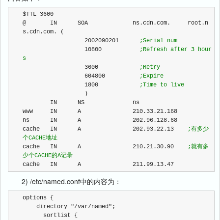
$TTL 3600
@       IN      SOA             ns.cdn.com.     root.n
s.cdn.com. (
                  2002090201      
;
Serial num
                  10800           
;
Refresh after 3 hour
s
                  3600            
;
Retry
                  604800          
;
Expire
                  1800            
;
Time to live
                  )
        IN      NS              ns
www     IN      A               210.33.21.168
ns      IN      A               202.96.128.68
cache   IN      A               202.93.22.13    
;
有多少
个CACHE地址
cache   IN      A               210.21.30.90    
;
就有多
少个CACHE的A记录
cache   IN      A               211.99.13.47
2) /etc/named.conf中的内容为：
options {
    directory "/var/named";
      sortlist {