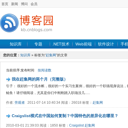
首页
新闻
博问
会员
知识库
专题
.NET技术
Web前端
软件设计
手
您的位置：
知识库
» 标签为“
赶集网
”的文章
当前排序:发布时间
按阅读数
我在赶集网的两个月（完整版）
引子： 很好的一个流水帐，很好的一个实习生案例，很好的一个职场现身说法，
鲶鱼！请仔细阅读，尤其是你们中刚刚踏入职场没几......
作者:
旁观者
2011-07-14 10:40:34 阅读：26018 标签：
赶集网
Craigslist模式在中国如何复制？中国特色的差异化在哪里？
2010-03-01 21:39:03 阅读：1850 标签：
Craigslist
赶集网