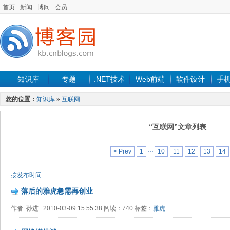
首页
新闻
博问
会员
知识库
专题
.NET技术
Web前端
软件设计
手
您的位置：
知识库
»
互联网
“互联网”文章列表
< Prev
1
···
10
11
12
13
14
按发布时间
落后的雅虎急需再创业
作者: 孙进 2010-03-09 15:55:38 阅读：740 标签：
雅虎