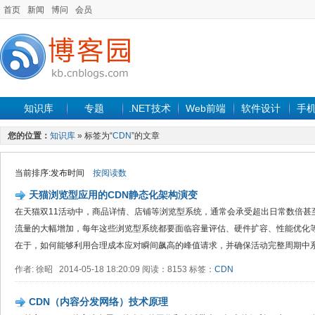
首页
新闻
博问
会员
知识库
专题
.NET技术
Web前端
软件设计
手
您的位置：
知识库
» 标签为“
CDN
”的文章
当前排序:发布时间
按阅读数
天猫浏览型应用的CDN静态化架构演变
在天猫双11活动中，商品详情、店铺等浏览型系统，通常会承受超出日常数倍甚
流量的大幅增加，每年这些浏览型系统都要面临容量评估、硬件扩容、性能优化
在于，如何能够利用合理成本应对瞬间飙高的峰值请求，并确保活动完整周期中系统
作者: 徐昭 2014-05-18 18:20:09 阅读：8153 标签：
CDN
CDN（内容分发网络）技术原理