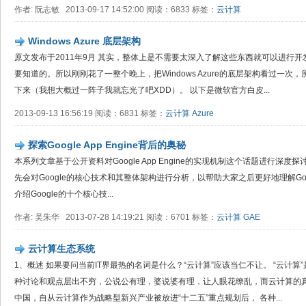
作者: 阮志敏 2013-09-17 14:52:00 阅读：6833 标签：
云计算
Windows Azure 底层架构
原文发布于2011年9月 其实，整体上是不需要太深入了解这些东西就可以进行
要知道的。所以刚刚花了一整个晚上，把Windows Azure的底层架构看过一
下来（我想大概过一阵子我就忘光了吧XDD）。 以下是微软官方白皮...
2013-09-13 16:56:19 阅读：6831 标签：
云计算
Azure
探索Google App Engine背后的奥秘
本系列文章基于公开资料对Google App Engine的实现机制这个话题进行深度探讨。在
先会对Google的核心技术和其整体架构进行分析，以帮助大家之后更好地理解Google
介绍Google的十个核心技...
作者: 吴朱华 2013-07-28 14:19:21 阅读：6701 标签：
云计算
GAE
云计算生态系统
1、概述 如果要问当前IT界最热的名词是什么？“云计算”应该当仁不让。 “云计
种讨论和观点层出不穷，公说公有理，婆说婆有理，让人眼花缭乱，而云计算的真
中国，自从云计算作为战略型新兴产业被放进“十二五”重点规划后， 各种...