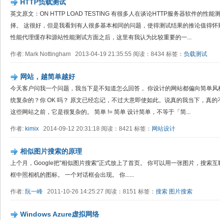
HTTP负载测试
英文原文：ON HTTP LOAD TESTING 有很多人在谈论HTTP服务器软件
择。 这很好，但是我看到有人很多基本相同的问题，使得测试结果的推论值得怀
性能代理缓存和源站性能测试方面之后，这里有我认为比较重要的一...
作者: Mark Nottingham 2013-04-19 21:35:55 阅读：8434 标签：
负载测试
网站，越简单越好
今天客户问我一个问题，我当下是不知道怎么回答， 你设计的网站都偏向简单风
统复杂的？你 OK 吗？ 原文已经忘记，不过大意即使如此。说真的我当下，真的
这些网站之前，它是很复杂的。 简单 != 简单 设计简单，不等于「简...
作者:
kimix
2014-09-12 20:31:18 阅读：8421 标签：
网站设计
相似图片搜索的原理
上个月，Google把"相似图片搜索"正式放上了首页。 你可以用一张图片，搜
框中照相机的图标。 一个对话框会出现。 你......
作者:
阮一峰
2011-10-26 14:25:27 阅读：8151 标签：
搜索
图片搜索
Windows Azure虚拟网络