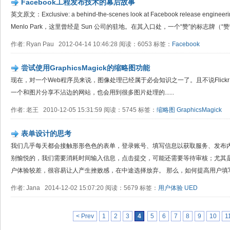
Facebook工程发布技术的幕后故事
英文原文：Exclusive: a behind-the-scenes look at Facebook release en
Menlo Park，这里曾经是 Sun 公司的驻地。在其入口处，一个“赞”的标志牌（“赞
作者: Ryan Pau 2012-04-14 10:46:28 阅读：6053 标签：
Facebook
尝试使用GraphicsMagick的缩略图功能
现在，对一个Web程序员来说，图像处理已经属于必会知识之一了。且不说Flickr
一个和图片分享不沾边的网站，也会用到很多图片处理的......
作者: 老王 2010-12-05 15:31:59 阅读：5745 标签：
缩略图
GraphicsMagick
表单设计的思考
我们几乎每天都会接触形形色色的表单，登录账号、填写信息以获取服务、发布
别愉悦的，我们需要消耗时间输入信息，点击提交，可能还需要等待审核；尤其
户体验较差，很容易让人产生挫败感，在中途选择放弃。 那么，如何提高用户填写表
作者: Jana 2014-12-02 15:07:20 阅读：5679 标签：
用户体验
UED
< Prev
1
2
3
4
5
6
7
8
9
10
1