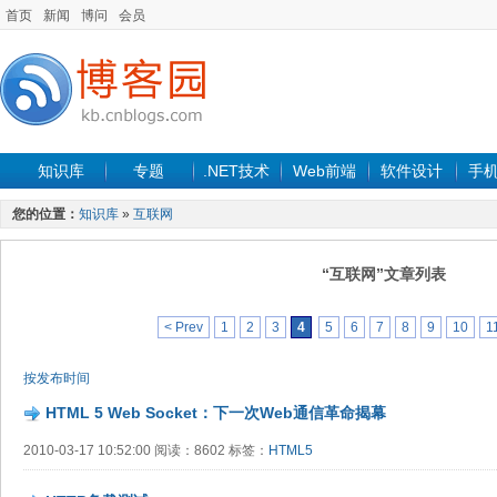
首页
新闻
博问
会员
知识库
专题
.NET技术
Web前端
软件设计
手
您的位置：
知识库
»
互联网
“互联网”文章列表
< Prev
1
2
3
4
5
6
7
8
9
10
1
按发布时间
HTML 5 Web Socket：下一次Web通信革命揭幕
2010-03-17 10:52:00 阅读：8602 标签：
HTML5