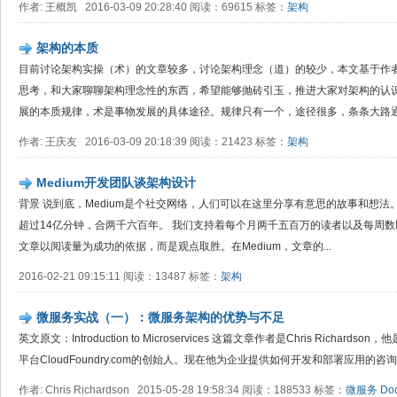
作者: 王概凯 2016-03-09 20:28:40 阅读：69615 标签：
架构
架构的本质
目前讨论架构实操（术）的文章较多，讨论架构理念（道）的较少，本文基于作
思考，和大家聊聊架构理念性的东西，希望能够抛砖引玉，推进大家对架构的认识
展的本质规律，术是事物发展的具体途径。规律只有一个，途径很多，条条大路通罗
作者: 王庆友 2016-03-09 20:18:39 阅读：21423 标签：
架构
Medium开发团队谈架构设计
背景 说到底，Medium是个社交网络，人们可以在这里分享有意思的故事和想
超过14亿分钟，合两千六百年。 我们支持着每个月两千五百万的读者以及每周数以
文章以阅读量为成功的依据，而是观点取胜。在Medium，文章的...
2016-02-21 09:15:11 阅读：13487 标签：
架构
微服务实战（一）：微服务架构的优势与不足
英文原文：Introduction to Microservices 这篇文章作者是Chris Richardson
平台CloudFoundry.com的创始人。现在他为企业提供如何开发和部署应用的咨询服务。
作者: Chris Richardson 2015-05-28 19:58:34 阅读：188533 标签：
微服务
Do