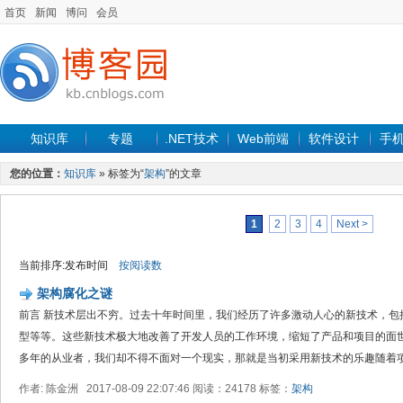
首页
新闻
博问
会员
知识库
专题
.NET技术
Web前端
软件设计
手
您的位置：
知识库
» 标签为“
架构
”的文章
1
2
3
4
Next >
当前排序:发布时间
按阅读数
架构腐化之谜
前言 新技术层出不穷。过去十年时间里，我们经历了许多激动人心的新技术，包
型等等。这些新技术极大地改善了开发人员的工作环境，缩短了产品和项目的面
多年的从业者，我们却不得不面对一个现实，那就是当初采用新技术的乐趣随着项目
作者: 陈金洲 2017-08-09 22:07:46 阅读：24178 标签：
架构