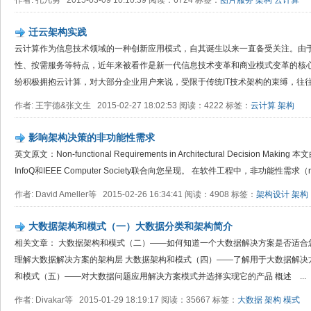
作者: 孔凡勇 2015-03-09 10:10:39 阅读：6724 标签：
图片服务
架构
云计算
迁云架构实践
云计算作为信息技术领域的一种创新应用模式，自其诞生以来一直备受关注。由
性、按需服务等特点，近年来被看作是新一代信息技术变革和商业模式变革的核
纷积极拥抱云计算，对大部分企业用户来说，受限于传统IT技术架构的束缚，往往缺
作者: 王宇德&张文生 2015-02-27 18:02:53 阅读：4222 标签：
云计算
架构
影响架构决策的非功能性需求
英文原文：Non-functional Requirements in Architectural Decision Ma
InfoQ和IEEE Computer Society联合向您呈现。 在软件工程中，非功能性需求（non
作者: David Ameller等 2015-02-26 16:34:41 阅读：4908 标签：
架构设计
架构
大数据架构和模式（一）大数据分类和架构简介
相关文章： 大数据架构和模式（二）——如何知道一个大数据解决方案是否适合
理解大数据解决方案的架构层 大数据架构和模式（四）——了解用于大数据解决
和模式（五）——对大数据问题应用解决方案模式并选择实现它的产品 概述 ...
作者: Divakar等 2015-01-29 18:19:17 阅读：35667 标签：
大数据
架构
模式