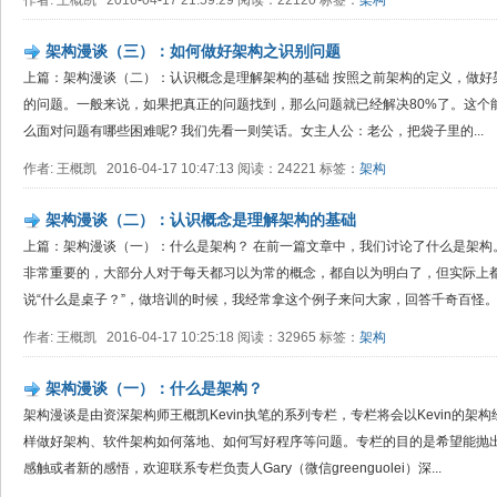
作者: 王概凯 2016-04-17 21:59:29 阅读：22120 标签：
架构
架构漫谈（三）：如何做好架构之识别问题
上篇：架构漫谈（二）：认识概念是理解架构的基础 按照之前架构的定义，做好
的问题。一般来说，如果把真正的问题找到，那么问题就已经解决80%了。这个
么面对问题有哪些困难呢? 我们先看一则笑话。女主人公：老公，把袋子里的...
作者: 王概凯 2016-04-17 10:47:13 阅读：24221 标签：
架构
架构漫谈（二）：认识概念是理解架构的基础
上篇：架构漫谈（一）：什么是架构？ 在前一篇文章中，我们讨论了什么是架构
非常重要的，大部分人对于每天都习以为常的概念，都自以为明白了，但实际上
说“什么是桌子？”，做培训的时候，我经常拿这个例子来问大家，回答千奇百怪。这
作者: 王概凯 2016-04-17 10:25:18 阅读：32965 标签：
架构
架构漫谈（一）：什么是架构？
架构漫谈是由资深架构师王概凯Kevin执笔的系列专栏，专栏将会以Kevin的
样做好架构、软件架构如何落地、如何写好程序等问题。专栏的目的是希望能抛
感触或者新的感悟，欢迎联系专栏负责人Gary（微信greenguolei）深...