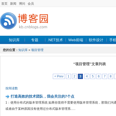
首页
新闻
博问
会员
知识库
专题
.NET技术
Web前端
软件设计
手
您的位置：
知识库
»
项目管理
“项目管理”文章列表
< Prev
1
2
3
4
5
6
7
8
按阅读数
打造高效的技术团队，我会关注的7个点
1：使用分布式的版本管理系统 如果你觉得不需要使用版本管理系统，那我们沟通会
或者由于某种原因没有使用过分布式版本管理系......