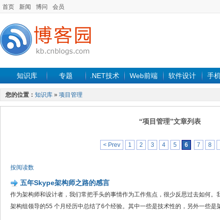
首页
新闻
博问
会员
知识库
专题
.NET技术
Web前端
软件设计
手
您的位置：
知识库
»
项目管理
“项目管理”文章列表
< Prev
1
2
3
4
5
6
7
8
按阅读数
五年Skype架构师之路的感言
作为架构师和设计者，我们常把手头的事情作为工作焦点，很少反思过去如何。我们
架构组领导的55 个月经历中总结了6个经验。其中一些是技术性的，另外一些是