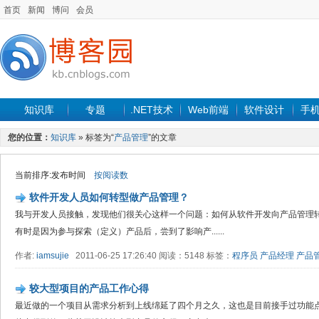
首页
新闻
博问
会员
知识库
专题
.NET技术
Web前端
软件设计
手
您的位置：
知识库
» 标签为“
产品管理
”的文章
当前排序:发布时间
按阅读数
软件开发人员如何转型做产品管理？
我与开发人员接触，发现他们很关心这样一个问题：如何从软件开发向产品管理转
有时是因为参与探索（定义）产品后，尝到了影响产......
作者:
iamsujie
2011-06-25 17:26:40 阅读：5148 标签：
程序员
产品经理
产品
较大型项目的产品工作心得
最近做的一个项目从需求分析到上线绵延了四个月之久，这也是目前接手过功能