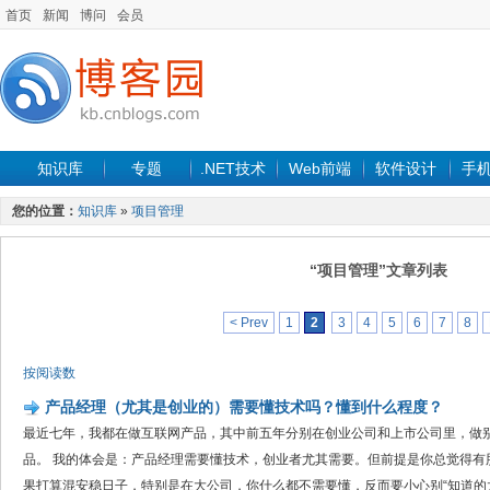
首页
新闻
博问
会员
知识库
专题
.NET技术
Web前端
软件设计
手
您的位置：
知识库
»
项目管理
“项目管理”文章列表
< Prev
1
2
3
4
5
6
7
8
按阅读数
产品经理（尤其是创业的）需要懂技术吗？懂到什么程度？
最近七年，我都在做互联网产品，其中前五年分别在创业公司和上市公司里，做
品。 我的体会是：产品经理需要懂技术，创业者尤其需要。但前提是你总觉得有
果打算混安稳日子，特别是在大公司，你什么都不需要懂，反而要小心别“知道的太多