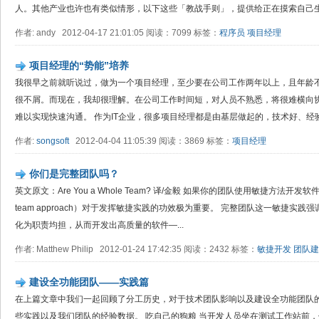
人。其他产业也许也有类似情形，以下这些「教战手则」，提供给正在摸索自己生存
作者: andy 2012-04-17 21:01:05 阅读：7099 标签：
程序员
项目经理
项目经理的“势能”培养
我很早之前就听说过，做为一个项目经理，至少要在公司工作两年以上，且年龄
很不屑。而现在，我却很理解。在公司工作时间短，对人员不熟悉，将很难横向
难以实现快速沟通。 作为IT企业，很多项目经理都是由基层做起的，技术好、经验丰
作者:
songsoft
2012-04-04 11:05:39 阅读：3869 标签：
项目经理
你们是完整团队吗？
英文原文：Are You a Whole Team? 译/金毅 如果你的团队使用敏捷方法开发
team approach）对于发挥敏捷实践的功效极为重要。 完整团队这一敏捷实
化为职责均担，从而开发出高质量的软件—...
作者: Matthew Philip 2012-01-24 17:42:35 阅读：2432 标签：
敏捷开发
团队建
建设全功能团队——实践篇
在上篇文章中我们一起回顾了分工历史，对于技术团队影响以及建设全功能团队的
些实践以及我们团队的经验数据。 吃自己的狗粮 当开发人员坐在测试工作站前