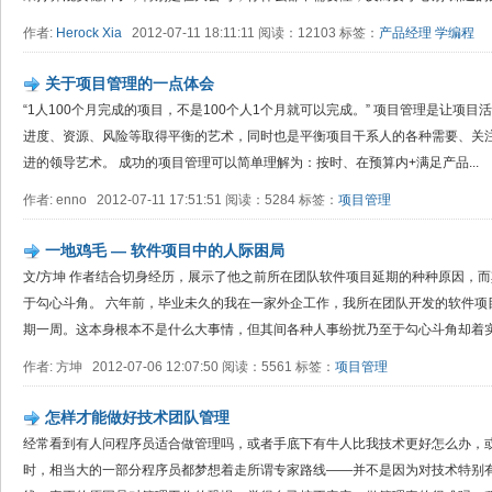
作者:
Herock Xia
2012-07-11 18:11:11 阅读：12103 标签：
产品经理
学编程
关于项目管理的一点体会
“1人100个月完成的项目，不是100个人1个月就可以完成。” 项目管理是让项
进度、资源、风险等取得平衡的艺术，同时也是平衡项目干系人的各种需要、关
进的领导艺术。 成功的项目管理可以简单理解为：按时、在预算内+满足产品...
作者: enno 2012-07-11 17:51:51 阅读：5284 标签：
项目管理
一地鸡毛 — 软件项目中的人际困局
文/方坤 作者结合切身经历，展示了他之前所在团队软件项目延期的种种原因，
于勾心斗角。 六年前，毕业未久的我在一家外企工作，我所在团队开发的软件项
期一周。这本身根本不是什么大事情，但其间各种人事纷扰乃至于勾心斗角却着实令
作者: 方坤 2012-07-06 12:07:50 阅读：5561 标签：
项目管理
怎样才能做好技术团队管理
经常看到有人问程序员适合做管理吗，或者手底下有牛人比我技术更好怎么办，
时，相当大的一部分程序员都梦想着走所谓专家路线——并不是因为对技术特别