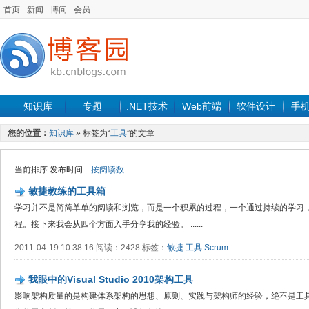
首页
新闻
博问
会员
知识库
专题
.NET技术
Web前端
软件设计
手
您的位置：
知识库
» 标签为“
工具
”的文章
当前排序:发布时间
按阅读数
敏捷教练的工具箱
学习并不是简简单单的阅读和浏览，而是一个积累的过程，一个通过持续的学习
程。接下来我会从四个方面入手分享我的经验。 ......
2011-04-19 10:38:16 阅读：2428 标签：
敏捷
工具
Scrum
我眼中的Visual Studio 2010架构工具
影响架构质量的是构建体系架构的思想、原则、实践与架构师的经验，绝不是工