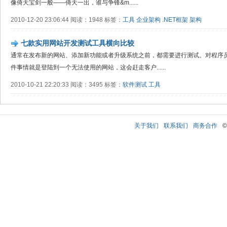
像倚天宝剑一般——倚天一出，谁与争锋&m......
2010-12-20 23:06:44 阅读：1948 标签：
工具
企业架构
.NET框架
架构
七款实用网站开发测试工具横向比较
通常在发布新的网站、添加新功能或者升级系统之前，都需要进行测试。对程序
件事情就是登陆到一个无法使用的网站，这会赶走客户......
2010-10-21 22:20:33 阅读：3495 标签：
软件测试
工具
关于我们
联系我们
商务合作
©