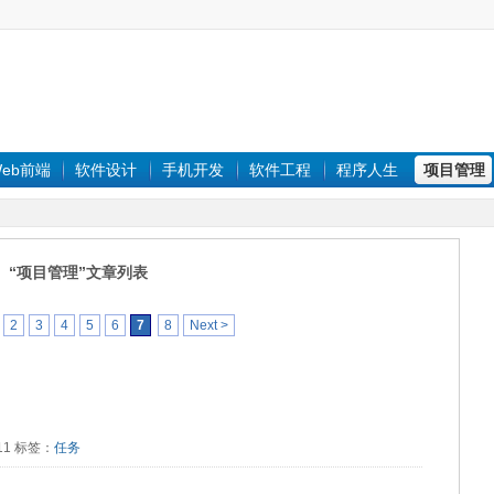
eb前端
软件设计
手机开发
软件工程
程序人生
项目管理
“项目管理”文章列表
2
3
4
5
6
7
8
Next >
911 标签：
任务