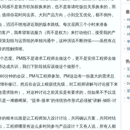
认同感不是靠升职加薪换来的，也不是靠请吃饭拉关系换来的，而
最
，值得你花时间去弄。大到产品方向，小到交互优化，都不例外。
，滔滔不绝地讲近期的版本路线。每次花两三个小时来准备
我的客户，我希望靠说服力（而不是权力）来打动他们，接受我的产
跟策划组与运营组的单独沟通中，这种演说不断持续——虽然有点
务的抵触情绪。
态度。PM既不是请求工程师去做这个，更不是安排工程师去做
热
师达成共识，我们下阶段就应该做这个做那个。
0分钟的会议，PM与工程师参加。PM这边有一份庞大的需求总
时增补修订。然后在会议上根据优先级，对工程师讲解与讨论接下来
急需求除外）。对这种讨论之前其实是有要求的，但如果不予以流
年
一滩糖稀屎。“提单-接单”的传统协作形式必须被“讲解-倾听-讨
的根本出路是让工程师加入设计讨论，共同确认方案，共同对结
出，工程师哪里有这么多时间参与产品设计？又有人说，所有人都