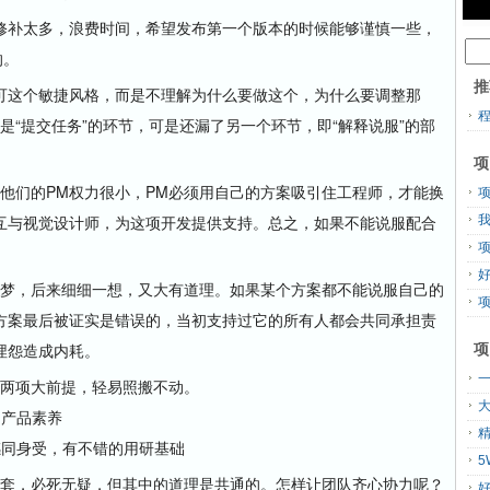
补太多，浪费时间，希望发布第一个版本的时候能够谨慎一些，
的。
推
这个敏捷风格，而是不理解为什么要做这个，为什么要调整那
是“提交任务”的环节，可是还漏了另一个环节，即“解释说服”的部
项
讲他们的PM权力很小，PM必须用自己的方案吸引住工程师，才能换
互与视觉设计师，为这项开发提供支持。总之，如果不能说服配合
梦，后来细细一想，又大有道理。如果某个方案都不能说服自己的
项
方案最后被证实是错误的，当初支持过它的所有人都会共同承担责
项
埋怨造成内耗。
有两项大前提，轻易照搬不动。
产品素养
同身受，有不错的用研基础
一套，必死无疑，但其中的道理是共通的。怎样让团队齐心协力呢？
好