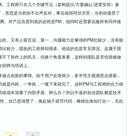
。工程师只在几个关键节点（架构提出/方案确认/进度安排）参
”，意思是当初你不出声反对，事后就得同甘共苦；当初你接受了
折腾。对产品负责到底的必然是PM，他同时还需要说服所有同伴接
的。又有人留言说，第一，沟通能力足够强的PM比较少，没有能
师比较少，固执的工程师却很多。他说的也是常见情况。这属于团
撑不了协作上的民主，但换个角度来看，这样的团队是否也很难做
在招聘与培训上。
做点创新的事情。由于用户反馈很少，多半凭主观感觉去摸索，
的就是内耗，一争执，一慢下来就完了。这时PM与工程师的合力很
试错成本加重了内部矛盾。肿么办？所以牛逼的创业团队都是技术
属性，自己想清楚了，挽起袖子就写代码，雌雄合体知行合一，非此