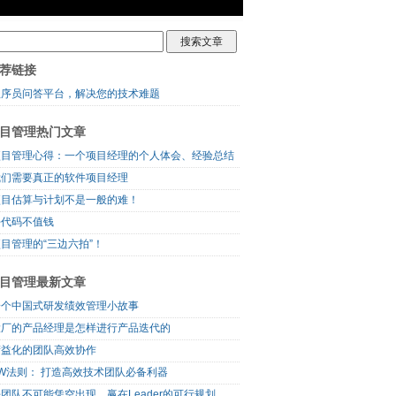
荐链接
程序员问答平台，解决您的技术难题
目管理热门文章
项目管理心得：一个项目经理的个人体会、经验总结
我们需要真正的软件项目经理
项目估算与计划不是一般的难！
好代码不值钱
目管理的“三边六拍”！
目管理最新文章
一个中国式研发绩效管理小故事
大厂的产品经理是怎样进行产品迭代的
精益化的团队高效协作
5W法则： 打造高效技术团队必备利器
团队不可能凭空出现，赢在Leader的可行规划