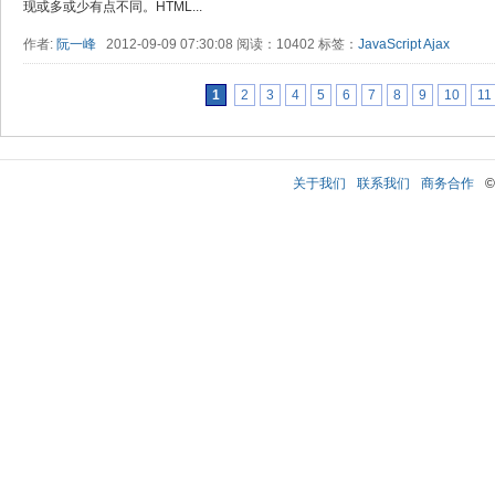
现或多或少有点不同。HTML...
作者:
阮一峰
2012-09-09 07:30:08 阅读：10402 标签：
JavaScript
Ajax
1
2
3
4
5
6
7
8
9
10
11
关于我们
联系我们
商务合作
©