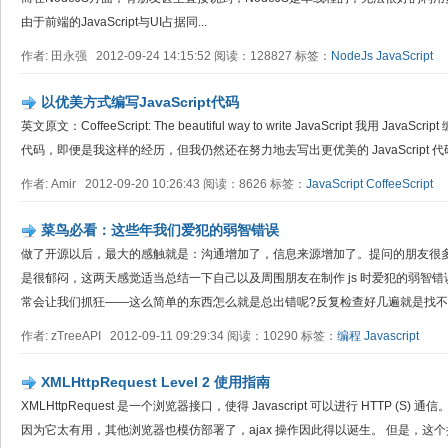
由于前端的JavaScript与UI占据同...
作者: 田永强 2012-09-24 14:15:52 阅读：128827 标签：
NodeJs
JavaScript
以优美方式编写JavaScript代码
英文原文：CoffeeScript: The beautiful way to write JavaScript 我用 Java
代码，即便是我这样的经历，但我仍然还在努力地去写出更优美的 JavaScript 代
作者: Amir 2012-09-20 10:26:43 阅读：8626 标签：
JavaScript
CoffeeScript
菜鸟必看：这些年我们爱犯的弱智错误
做了开源以后，最大的感触就是：沟通增加了，信息来源增加了。提问的朋友很
是很郁闷，这两天感觉适当总结一下自己以及周围朋友在制作 js 时爱犯的弱智
常会让我们抓狂——这么简单的东西怎么就是总出错呢?反复检查好几遍就是找不到
作者: zTreeAPI 2012-09-11 09:29:34 阅读：10290 标签：
编程
Javascript
XMLHttpRequest Level 2 使用指南
XMLHttpRequest 是一个浏览器接口，使得 Javascript 可以进行 HTTP (S)
因为它太有用，其他浏览器也模仿部署了，ajax 操作因此得以诞生。 但是，这