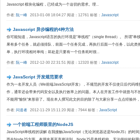
Javascript 模块化编程，已经成为一个迫切的需求。理...
作者:
阮一峰
2013-01-08 18:04:27 阅读：12761 标签：
Javascript
Javascript 异步编程的4种方法
你可能知道，Javascript语言的执行环境是"单线程"（single thread）。 
果有多个任务，就必须排队，前面一个任务完成，再执行后面一个任务，以此类推
单，执行环境相对单纯；坏处是只要有一个任务耗时很...
作者:
阮一峰
2012-12-30 22:31:51 阅读：12320 标签：
Javascript
JavaScript 开发规范要求
作为一名开发人员（We前端JavaScript开发），不规范的开发不仅使日后代
作，通常还会带来代码安全以及执行效率上的问题。本人在开发工作中就曾与不
不能用“愉快”来形容了。现在本人撰写此文的目的除了与大家分享一点点经验外，更
作者:
问道者
2012-11-29 15:11:20 阅读：7944 标签：
JavaScript
一个前端工程师眼里的NodeJS
JavaScript单线程的误解 在我接触JavaScript（无论浏览器还是NodeJ
而在NodeJS方面，有朋友甚至直接说到，NodeJS是单线程的，无法很好的利