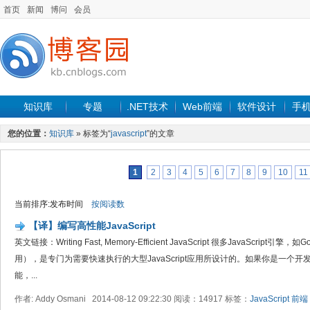
首页
新闻
博问
会员
知识库
专题
.NET技术
Web前端
软件设计
手
您的位置：
知识库
» 标签为“
javascript
”的文章
1
2
3
4
5
6
7
8
9
10
11
当前排序:发布时间
按阅读数
【译】编写高性能JavaScript
英文链接：Writing Fast, Memory-Efficient JavaScript 很多JavaScript引
用），是专门为需要快速执行的大型JavaScript应用所设计的。如果你是一个
能，...
作者: Addy Osmani 2014-08-12 09:22:30 阅读：14917 标签：
JavaScript
前端