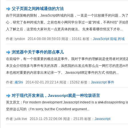
父子页面之间跨域通信的方法
由于同源策略的限制，JavaScript跨域的问题，一直是一个比较棘手的问题，
心，研究了各种跨域方案。之前也有小网同学分享过一篇“跨域，不再纠结” 开
入了解之后，这里给大家补充一点更具体的做法。 先来看看哪些情况下才存...
作者: lyndon 2014-08-08 08:59:03 阅读：10161 标签：
JavaScript
前端
跨域
浏览器中关于事件的那点事儿
在前端中，有一个很重要的概念就是事件。我对于事件的理解就是使用者对浏览
本文会介绍很多与事件有关的东西，虽然我的出发点有那么点一网打尽的意思m
本也相对重要的内容拿出来记录一下。 Javascript绑定事件的方式 传统的...
作者:
顽Shi
2014-02-01 20:22:14 阅读：15262 标签：
Javascript
事件
对于现代开发来说，Javascript就是一种垃圾语言
英文原文：For modern development Javascript indeed is a s̶h̶i̶t̶ dissapoin
坚持这么写的（I’m sorry, but the Crockford argument...
作者: julik live 2013-11-25 22:06:06 阅读：25135 标签：
Javascript