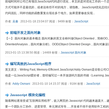
前端时间对公司已有项目JavaScript代码进行优化，本文的是对优化工作的一
方式可能并不是最优的，或者说有些不对的地方，请指教。 JavaScript优化
代码混乱，同样功能的函数重复出现在多个地方。如果需要修改实现...
作者:
吴秦
2013-01-18 23:04:07 阅读：9499 标签：
JavaScript
前端开发之面向对象
【一】 面向对象的基本概念 面向对象的英文全称叫做Object Oriented，简称OO。
OrientedAnalysis，面向对象分析)、OOD(Object Oriented Design，面向对象设计)和O
2013-01-15 13:38:50 阅读：14469 标签：
Javascript
面向对象
编写高效的JavaScript程序
英文原文：Writing Fast, Memory-Efficient JavaScript Addy Osma
他是一位JavaScript爱好者，曾经编写过一本开放源码方面的书籍《Learning JavaScrip
作者:
Addy Osmani
2013-01-10 14:15:37 阅读：9184 标签：
JavaScript
Javascript 模块化编程
随着网站逐渐变成"互联网应用程序"，嵌入网页的 Javascript 代码越来越庞
要一个团队分工协作、进度管理、单元测试等等......开发者不得不使用软件工