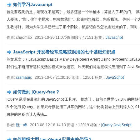
如何学习Javascript
首先要说明的是，咱现在不是高手，最多还是一个半桶水，算是入了JS的门。 谈
人要说，“靠，你丫半桶水，凭啥教我们”。您先别急着骂，先听我说。 你叫一
生教得好。因为大学生早已经过了那个阶段，都忘记自己怎么走过来的了。而对..
作者: chaomao 2013-10-30 11:07:48 阅读：47151 标签：
Javascript
JavaScript 开发者经常忽略或误用的七个基础知识点
英文原文：7 JavaScript Basics Many Developers Aren't Using (Proper
我们也不断用智慧和灵活的模式来改进它。昨天我们将这些模式应用到了 JavaScri
作者:
cssmagic
2013-10-07 21:30:10 阅读：12501 标签：
JavaScript
如何做到 jQuery-free？
jQuery 是现在最流行的 JavaScript 工具库。 据统计，目前全世界 57.3%
6 个使用 jQuery。如果只考察使用工具库的网站，这个比例就会上升到惊人的 91.7
臃肿的体积也让人头痛...
作者:
阮一峰
2013-08-12 18:14:13 阅读：12019 标签：
jQuery
JavaScript
如何组织大型JavaScript应用中的代码？