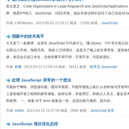
英文原文：Code Organization in Large AngularJS and JavaScript Applic
师，熟悉HTML5、JavaScript、J2EE开发，他在开发过程中总结了自己在应对JavaSc
作者: Cliff Meyers 2013-05-02 22:20:17 阅读：17352 标签：
JavaScript
我眼中的技术高手
今天发了一条微博：会原生 JavaScript 不代表什么，懂 jQuery、YUI 等
出那点小天地，海阔天高。 很多人已经猜出，这是为了晚上的文章而发，提前收
谈，肯定会引起口水仗，但有些事不辩不明，不理不清，与其和谐社...
作者:
射雕
2013-03-22 12:04:33 阅读：16311 标签：
程序员
Javascript
处理 JavaScript 异常的一个想法
可能由于网络、浏览器问题、缓存等原因，可能导致线上执行 js 的时候与开发环
上是前端开发工程师的家常便饭。如何记录，并使用它，却很少人关注。最近在
和使用。 一、收集 对于 error 收集这一块，还是比较方便的，因为在...
作者:
sofish
2013-03-15 21:37:03 阅读：8982 标签：
JavaScript
异常
JavaScript 项目优化总结