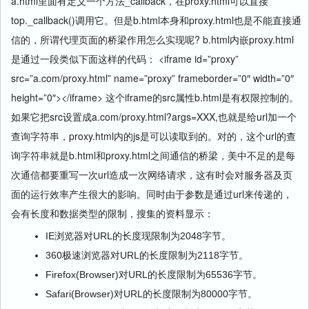
a.html里面有定义一个方法_callback，在proxy.html可以直接
top._callback()调用它。但是b.html本身和proxy.html也是不能直接通
信的，所谓代理页面的桥梁作用怎么实现呢? b.html内嵌proxy.html
是通过一段类似下面这样的代码： <iframe id=”proxy”
src=”a.com/proxy.html” name=”proxy” frameborder=”0″ width=”0″
height=”0″></iframe> 这个iframe的src属性b.html是有权限控制的。
如果它把src设置成a.com/proxy.html?args=XXX,也就是给url加一个
查询字符串，proxy.html内的js是可以读取到的。对的，这个url的查
询字符串就是b.html和proxy.html之间通信的桥梁，美中不足的是每
次通信都要重写一次url造成一次网络请求，这有时会对服务器及页
面的运行效率产生很大的影响。同时由于参数是通过url来传递的，
会有长度和数据类型的限制，搜集的资料显示：
IE浏览器对URL的长度现限制为2048字节。
360极速浏览器对URL的长度限制为2118字节。
Firefox(Browser)对URL的长度限制为65536字节。
Safari(Browser)对URL的长度限制为80000字节。