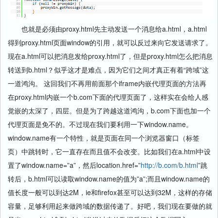
也就是必须由proxy.html先主动发送一个消息给a.html，a.html
得到proxy.html页面window的引用，就可以反过来向它发送请求了。
现在a.html可以把消息发给proxy.html了，但是proxy.html怎么把消息
转送到b.html？似乎这才是难点，因为它们之间才真正有着“跨域”这
一道鸿沟。 这回我们不再用前面那个iframe内嵌代理页面的方法再
在proxy.html内嵌一个b.com下面的代理页面了，这样实在会给人感
觉嵌的太深了，四层。但是为了跨越这道鸿沟，b.com下面也加一个
代理页面是免不的。不过现在我们要利用一下window.name。
window.name有一个特性，就是页面在同一个浏览器窗口（标签
页）中跳转时，它一直存在而且值不会改变。比如我们在a.html中设
置了window.name=”a”，然后location.href=”
http://b.com/b.html
”跳
转后，b.html可以读取window.name的值为”a”;而且window.name的
值长度一般可以到达2M，ie和firefox甚至可以达到32M，这样的存储
容量，足够利用起来做跨域的数据传递了。好吧，我们现在要做的就