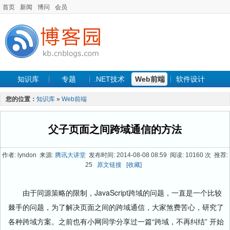
首页
新闻
博问
会员
知识库
专题
.NET技术
Web前端
软件设计
手机开发
软件工程
程序人生
项目管理
数据库
您的位置：
知识库
»
Web前端
最新文章
父子页面之间跨域通信的方法
作者: lyndon 来源:
腾讯大讲堂
发布时间: 2014-08-08 08:59 阅读: 10160 次 推荐:
25
原文链接
[收藏]
由于同源策略的限制，JavaScript跨域的问题，一直是一个比较
棘手的问题，为了解决页面之间的跨域通信，大家煞费苦心，研究了
各种跨域方案。之前也有小网同学分享过一篇“跨域，不再纠结” 开始