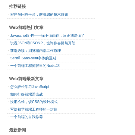
推荐链接
程序员问答平台，解决您的技术难题
Web前端热门文章
Javascript闭包——懂不懂由你，反正我是懂了
说说JSON和JSONP，也许你会豁然开朗
前端必读：浏览器内部工作原理
Serif和Sans-serif字体的区别
一个前端工程师眼里的NodeJS
Web前端最新文章
怎么轻松学习JavaScript
如何打好前端游击战
没那么难，谈CSS的设计模式
写给初学前端工程师的一封信
一个前端的自我修养
最新新闻