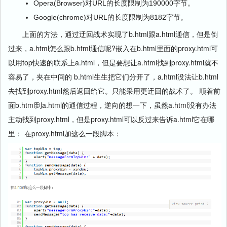
Opera(Browser)对URL的长度限制为190000字节。
Google(chrome)对URL的长度限制为8182字节。
上面的方法，通过迂回战术实现了b.html跟a.html通信，但是倒
过来，a.html怎么跟b.html通信呢?嵌入在b.html里面的proxy.html可
以用top快速的联系上a.html，但是要想让a.html找到proxy.html就不
容易了，夹在中间的 b.html生生把它们分开了，a.html没法让b.html
去找到proxy.html然后返回给它。只能采用更迂回的战术了。 顺着前
面b.html到a.html的通信过程，逆向的想一下，虽然a.html没有办法
主动找到proxy.html，但是proxy.html可以反过来告诉a.html它在哪
里： 在proxy.html加这么一段脚本：