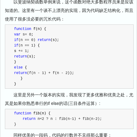
以
斐波纳契函数
举例来说，这个函数对绝大多数
程序员
来是应该
知道的。这里有一个谈不上漂亮的实现，因为代码缺乏结构化，而且
使用了很多没必要的冗长代码：
function
var
 s= 0
if
(n == 0) 
return
if
(n == 1
) {

s 
+= 1
return
(s);

else
return
(f(n - 1) + f(n - 2
));

   }

}
这里是另外一个版本的实现，我发现了更多优雅和优美之处，尤
其是如果你熟悉单行的if else的话(三目条件运算）:
function
 fib(n) {

return
 n<2 ? n : fib(n-1) + fib(n-2);
}
同样优美的一段码，代码的行数并不见得那么重要：