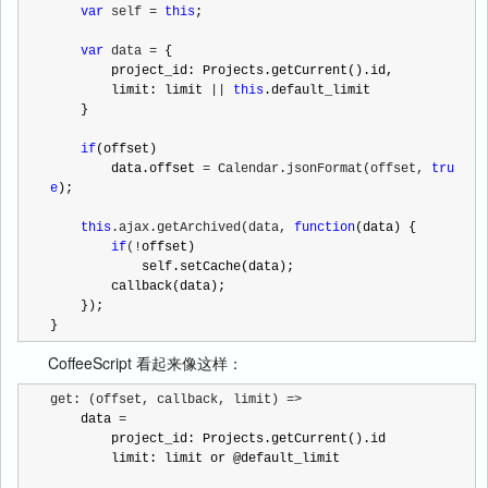
var
 self = 
this
;

var
 data =
 {

        project_id: Projects.getCurrent().id,

        limit: limit 
|| 
this
.default_limit

    }

if
(offset)

        data.offset 
= Calendar.jsonFormat(offset, 
tru
e
);

this
.ajax.getArchived(data, 
function
(data) {

if
(!
offset)

            self.setCache(data);

        callback(data);

    });

}
CoffeeScript 看起来像这样：
get: (offset, callback, limit) =>
    data 
=
        project_id: Projects.getCurrent().id

        limit: limit or @default_limit
