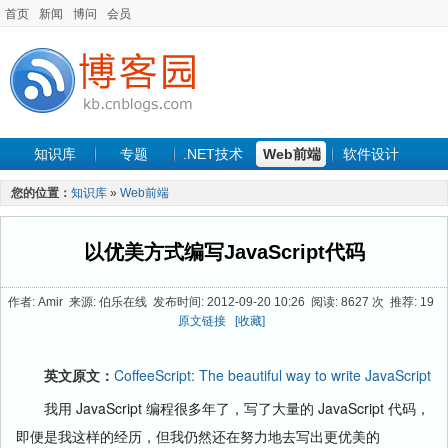
首页
新闻
博问
会员
知识库
专题
.NET技术
Web前端
软件设计
手机开发
软件工程
程序人生
项目管理
数据库
您的位置：
知识库
»
Web前端
最新文章
以优美方式编写JavaScript代码
作者: Amir 来源: 伯乐在线 发布时间: 2012-09-20 10:26 阅读: 8627 次 推荐: 19
原文链接
[收藏]
英文原文：
CoffeeScript: The beautiful way to write JavaScript
我用 JavaScript 编程很多年了，写了大量的 JavaScript 代码，
即便是我这样的经历，但我仍然还在努力地去写出更优美的