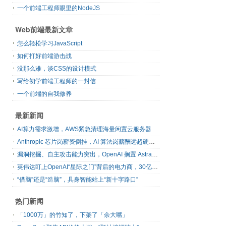
一个前端工程师眼里的NodeJS
Web前端最新文章
怎么轻松学习JavaScript
如何打好前端游击战
没那么难，谈CSS的设计模式
写给初学前端工程师的一封信
一个前端的自我修养
最新新闻
AI算力需求激增，AWS紧急清理海量闲置云服务器
Anthropic 芯片岗薪资倒挂，AI 算法岗薪酬远超硬件工程师
漏洞挖掘、自主攻击能力突出，OpenAI 搁置 Astra 模型发布
英伟达盯上OpenAI“星际之门”背后的电力商，30亿美元直接入股
“借脑”还是“造脑”，具身智能站上“新十字路口”
热门新闻
「1000万」的竹知了，下架了「余大嘴」