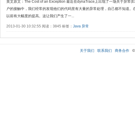
英文原文：The Cost of an Exception 最近在dynaTrace上出现了一场关于异
户的接触中，我们经常的发现他们的代码里有大量的异常处理，自己都不知道。
以前有大幅度的提高。这让我们产生了一...
2013-01-30 10:32:55 阅读：3845 标签：
Java
异常
关于我们
联系我们
商务合作
©