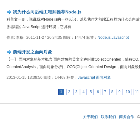
我为什么向后端工程师推荐Node.js
科普文一则，说说我对Node.js的一些认识，以及我作为前端工程师为什么会向后端工程师推
务器端的 JavaScript 运行环境，它具有......
作者: 李穆 2011-11-27 20:34:35 阅读：14474 标签：
Node.js
Javascript
前端开发之面向对象
【一】 面向对象的基本概念 面向对象的英文全称叫做Object Oriented，简称OO。
OrientedAnalysis，面向对象分析)、OOD(Object Oriented Design，面向对象设计)和O
2013-01-15 13:38:50 阅读：14468 标签：
Javascript
面向对象
1
2
3
4
5
6
7
8
9
10
11
关于我们
联系我们
商务合作
©