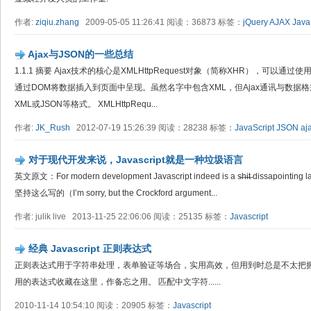
作者:
ziqiu.zhang
2009-05-05 11:26:41 阅读：36873 标签：
jQuery
AJAX
Java
Ajax与JSON的一些总结
1.1.1 摘要 Ajax技术的核心是XMLHttpRequest对象（简称XHR），可以
通过DOM将数据插入到页面中呈现。虽然名字中包含XML，但Ajax通讯与数据
XML或JSON等格式。 XMLHttpRequ...
作者:
JK_Rush
2012-07-19 15:26:39 阅读：28238 标签：
JavaScript
JSON
aj
对于现代开发来说，Javascript就是一种垃圾语言
英文原文：For modern development Javascript indeed is a s̶h̶i̶t̶ dissapoin
坚持这么写的（I’m sorry, but the Crockford argument...
作者: julik live 2013-11-25 22:06:06 阅读：25135 标签：
Javascript
经典 Javascript 正则表达式
正则表达式用于字符串处理，表单验证等场合，实用高效，但用到时总是不太把
用的表达式收藏在这里，作备忘之用。 匹配中文字符......
2010-11-14 10:54:10 阅读：20905 标签：
Javascript