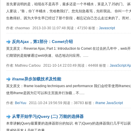
首先要说明的是，咱现在不是高手，最多还是一个半桶水，算是入了JS的门。 谈
人要说，“靠，你丫半桶水，凭啥教我们”。您先别急着骂，先听我说。 你叫一
生教得好。因为大学生早已经过了那个阶段，都忘记自己怎么走过来的了。而对..
作者: chaomao 2013-10-30 11:07:48 阅读：47150 标签：
Javascript
反向Ajax，第1部分：Comet介绍
英文原文：Reverse Ajax, Part 1: Introduction to Comet 在过去
们期望的是能够通过web快速、动态地访问应用。......
作者: Mathieu Carbou 2011-10-14 22:03:49 阅读：44468 标签：
JavaScript
Aj
iframe异步加载技术及性能
英文原文：Iframe loading techniques and performance 我们会经常使
使用iframe是因为它可以和主页面并行加载，不......
作者:
BeiYuu
2011-10-24 19:56:59 阅读：38783 标签：
iframe
JavaScript
从零开始学习jQuery (二) 万能的选择器
本章讲解jQuery最重要的选择器部分的知识. 有了jQuery的选择器我们几乎可
显减轻开发人员的工作量.