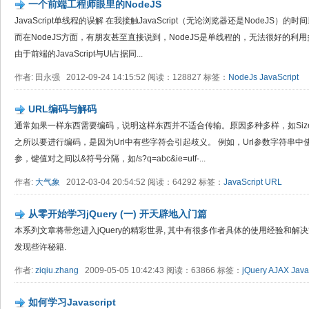
一个前端工程师眼里的NodeJS
JavaScript单线程的误解 在我接触JavaScript（无论浏览器还是NodeJ
而在NodeJS方面，有朋友甚至直接说到，NodeJS是单线程的，无法很好的利
由于前端的JavaScript与UI占据同...
作者: 田永强 2012-09-24 14:15:52 阅读：128827 标签：
NodeJs
JavaScript
URL编码与解码
通常如果一样东西需要编码，说明这样东西并不适合传输。原因多种多样，如Size
之所以要进行编码，是因为Url中有些字符会引起歧义。 例如，Url参数字符串中使用
参，键值对之间以&符号分隔，如/s?q=abc&ie=utf-...
作者:
大气象
2012-03-04 20:54:52 阅读：64292 标签：
JavaScript
URL
从零开始学习jQuery (一) 开天辟地入门篇
本系列文章将带您进入jQuery的精彩世界, 其中有很多作者具体的使用经验和解决方
发现些许秘籍.
作者:
ziqiu.zhang
2009-05-05 10:42:43 阅读：63866 标签：
jQuery
AJAX
Java
如何学习Javascript