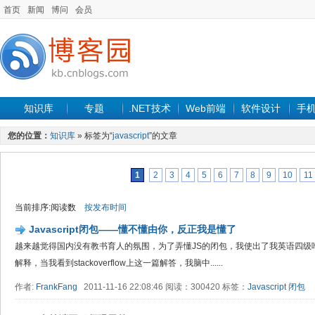
首页
新闻
博问
会员
知识库
专题
.NET技术
Web前端
软件设计
手
您的位置：
知识库
» 标签为“
javascript
”的文章
1
2
3
4
5
6
7
8
9
10
11
当前排序:阅读数
按发布时间
Javascript闭包——懂不懂由你，反正我是懂了
越来越觉得国内没有教书育人的氛围，为了弄懂JS的闭包，我使出了我英语四级吃奶
解释，当我看到stackoverflow上这一篇解答，我脑中......
作者:
FrankFang
2011-11-16 22:08:46 阅读：300420 标签：
Javascript
闭包