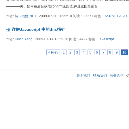
————关于如何在后台获取confirm返回值,并且返回给前台
作者:
純→白銫.NET
2009-07-20 10:22:10 阅读：12371 标签：
ASP.NET
AJAX
详解Javascript 中的this指针
作者:
Kevin Yang
2009-07-14 13:59:18 阅读：4427 标签：
javascript
< Prev
1
2
3
4
5
6
7
8
9
10
关于我们
联系我们
商务合作
©