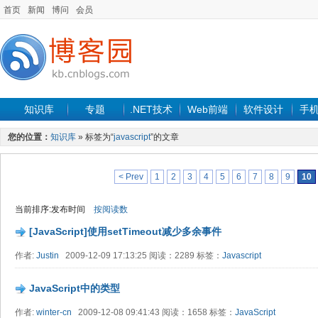
首页
新闻
博问
会员
知识库
专题
.NET技术
Web前端
软件设计
手
您的位置：
知识库
» 标签为“
javascript
”的文章
< Prev
1
2
3
4
5
6
7
8
9
10
当前排序:发布时间
按阅读数
[JavaScript]使用setTimeout减少多余事件
作者:
Justin
2009-12-09 17:13:25 阅读：2289 标签：
Javascript
JavaScript中的类型
作者:
winter-cn
2009-12-08 09:41:43 阅读：1658 标签：
JavaScript