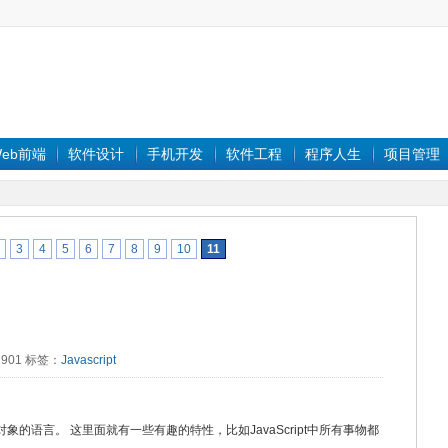
eb前端
软件设计
手机开发
软件工程
程序人生
项目管理
3
4
5
6
7
8
9
10
11
：1901 标签：
Javascript
于对象的语言。 这里面就有一些有趣的特性，比如JavaScript中所有事物都