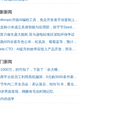
新新闻
Anthropic升级AI编程工具，免去开发者手动复制上下文
消息称小米成立具身智能与应用部，前字节Seed孔涛挂帅
AI算力催生庞大能耗 亚马逊电站项目深陷环保争议
零跑A05全套车色公布：松岚灰、莓莓蓝等，预计明日上市
Meta CTO：AI提升的效率应投入产品开发，而非增加休假
门新闻
1000万」的竹知了，下架了「余大嘴」
电商平台前员工利用系统漏洞，0元购3000多件家电！
字节年内二开全员会：承认落后，转向To B，重仓年轻人
10岁男孩发现，蝴蝶有毛虫时期记忆
新内存战争