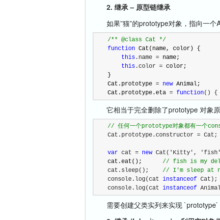
2. 继承 – 原型链继承
如果”猫”的prototype对象，指向一个A
/*
* @class Cat 
*/
function
 Cat(name, color) {

this
.name =
 name;

this
.color =
 color;

}

Cat.prototype 
= 
new
 Animal;

Cat.prototype.eta 
= 
function
() {
它相当于完全删除了prototype 对
//
 任何一个prototype对象都有一个co
Cat.prototype.constructor = Cat;
var
 cat = 
new
 Cat('Kitty', 'fish
cat.eat();      
//
 fish is my de
cat.sleep();    
//
 I'm sleep at 
console.log(cat 
instanceof
 Cat);
console.log(cat 
instanceof
 Anima
需要创建父类实列来实现 `prototype`