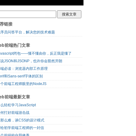
荐链接
程序员问答平台，解决您的技术难题
eb前端热门文章
avascript闭包——懂不懂由你，反正我是懂了
说JSON和JSONP，也许你会豁然开朗
前端必读：浏览器内部工作原理
erif和Sans-serif字体的区别
个前端工程师眼里的NodeJS
eb前端最新文章
么轻松学习JavaScript
如何打好前端游击战
没那么难，谈CSS的设计模式
写给初学前端工程师的一封信
一个前端的自我修养