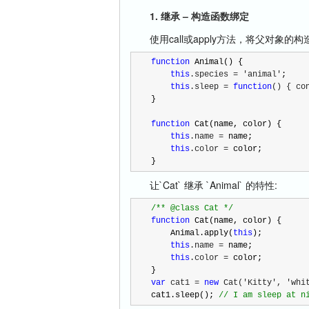
1. 继承 – 构造函数绑定
使用call或apply方法，将父对象的
function
 Animal() {

this
.species = 'animal'
;

this
.sleep = 
function
() { co
}

function
 Cat(name, color) {

this
.name =
 name;

this
.color =
 color;

}
让`Cat` 继承 `Animal` 的特性:
/*
* @class Cat 
*/
function
 Cat(name, color) {

    Animal.apply(
this
);

this
.name =
 name;

this
.color =
 color;

var
 cat1 = 
new
 Cat('Kitty', 'whi
cat1.sleep(); 
//
 I am sleep at n