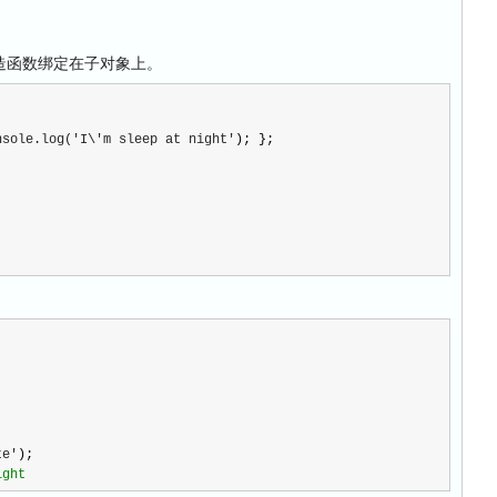
构造函数绑定在子对象上。
nsole.log('I\'m sleep at night'
); };

te'
);

ight