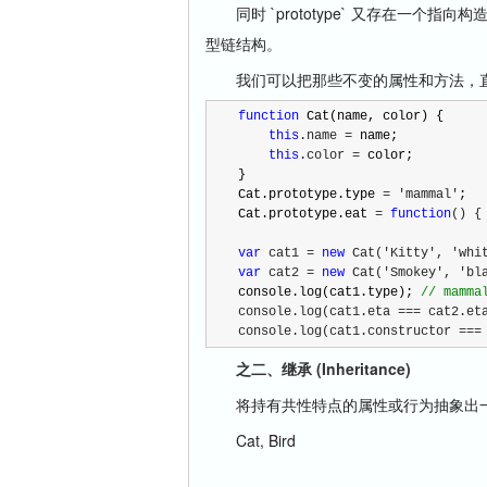
同时 `prototype` 又存在一个指向构
型链结构。
我们可以把那些不变的属性和方法，直接定义在
function
 Cat(name, color) {

this
.name =
 name;

this
.color =
 color;

}

Cat.prototype.type 
= 'mammal'
;

Cat.prototype.eat 
= 
function
() {
var
 cat1 = 
new
 Cat('Kitty', 'whi
var
 cat2 = 
new
 Cat('Smokey', 'bl
console.log(cat1.type); 
//
 mamma
console.log(cat1.eta === cat2.et
console.log(cat1.constructor ===
之二、继承 (Inheritance)
将持有共性特点的属性或行为抽象出一
Cat, Bird