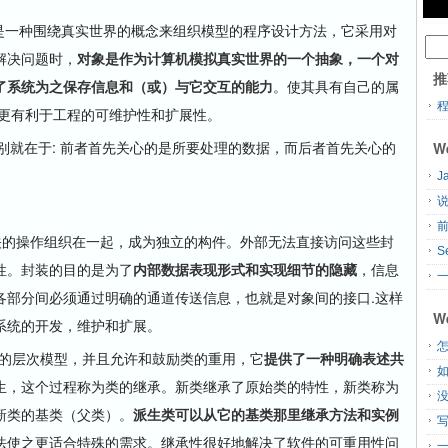
P是一种围绕真实世界的概念来组织模型的程序设计方法，它采用对
解决问题时，
对象是作为计算机模拟真实世界的一个抽象，一个对
推
了系统为之保存信息和（或）与它交互的能力
。使其具有自己的属
，更有利于工程的可维护性和扩展性。
就在于: 前者首先关心的是所要处理的数据，而后者首先关心的
W
J
说
据以及相关的操作组织在一起，成为独立的构件。外部无法直接访问这些封
S
性。封装的目的是为了
内部数据表现形式和实现细节的隐藏
，信息
一
各部分间必须通过明确的通道传送信息，也就是对象间的接口.这样
W
系统的开发，维护和扩展。
怎
种联结类的层次模型，并且允许和鼓励类的重用，它
提供了一种明确表述共
生，这个过程称为类的继承。新类继承了原始类的特性，新类称为
新类的基类（父类）。
派生类可以从它的基类那里继承方法和实例
法使之更适合特殊的需求。继承性很好地解决了软件的可重用性问