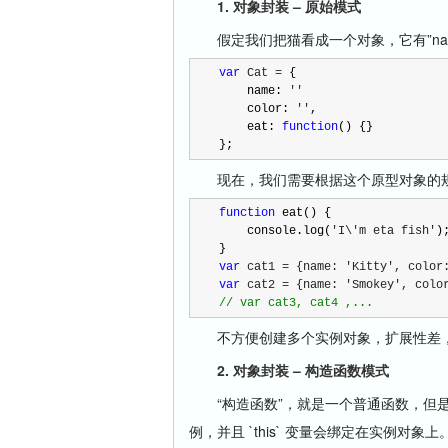
1. 对象封装 – 原始模式
假定我们把猫看成一个对象，它有”name”和”
var
 Cat =
 {

    name: 
''
    color: 
''
,

    eat: 
function
() {}

};
现在，我们需要根据这个原型对象的规格
function
 eat() {

    console.log(
'I\'m eta fish'
);
var
 cat1 = {name: 'Kitty', color
var
 cat2 = {name: 'Smokey', colo
//
 var cat3, cat4 ,...
不方便创建多个实例对象，扩展性差， 实例(
2. 对象封装 – 构造函数模式
“构造函数”，就是一个普通函数，但是内部使
例，并且 `this` 变量会绑定在实例对象上