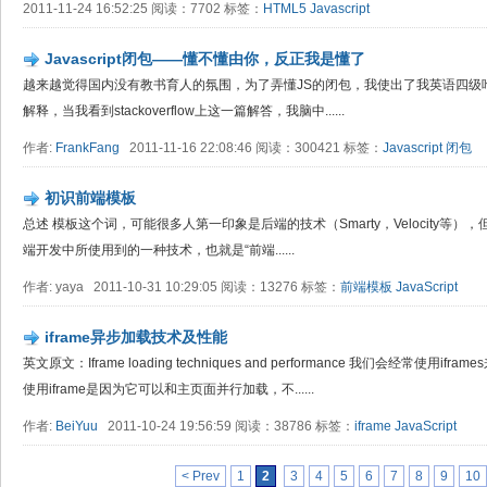
2011-11-24 16:52:25 阅读：7702 标签：
HTML5
Javascript
Javascript闭包——懂不懂由你，反正我是懂了
越来越觉得国内没有教书育人的氛围，为了弄懂JS的闭包，我使出了我英语四级吃奶
解释，当我看到stackoverflow上这一篇解答，我脑中......
作者:
FrankFang
2011-11-16 22:08:46 阅读：300421 标签：
Javascript
闭包
初识前端模板
总述 模板这个词，可能很多人第一印象是后端的技术（Smarty，Velocity等
端开发中所使用到的一种技术，也就是“前端......
作者: yaya 2011-10-31 10:29:05 阅读：13276 标签：
前端模板
JavaScript
iframe异步加载技术及性能
英文原文：Iframe loading techniques and performance 我们会经常使
使用iframe是因为它可以和主页面并行加载，不......
作者:
BeiYuu
2011-10-24 19:56:59 阅读：38786 标签：
iframe
JavaScript
< Prev
1
2
3
4
5
6
7
8
9
10