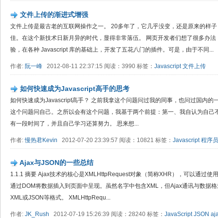
文件上传的渐进式增强
文件上传是最古老的互联网操作之一。 20多年了，它几乎没变，还是原来的样
佳。在这个新技术日新月异的时代，显得非常落伍。 网页开发者们想了很多办法
验，在各种 Javascript 库的基础上，开发了五花八门的插件。可是，由于不同...
作者:
阮一峰
2012-08-11 22:37:15 阅读：3990 标签：
Javascript
文件上传
如何快速成为Javascript高手的思考
如何快速成为Javascript高手？ 之前我拿这个问题问过我的同事，也问过国内的一些
这个问题问自己。之所以会有这个问题，我基于两个前提：第一、我自认为自己不笨；第
有一段时间了，并且自己学习还算努力。 思来想...
作者:
慢热君Kevin
2012-07-20 23:39:57 阅读：10821 标签：
Javascript
程序
Ajax与JSON的一些总结
1.1.1 摘要 Ajax技术的核心是XMLHttpRequest对象（简称XHR），可以
通过DOM将数据插入到页面中呈现。虽然名字中包含XML，但Ajax通讯与数据
XML或JSON等格式。 XMLHttpRequ...
作者:
JK_Rush
2012-07-19 15:26:39 阅读：28240 标签：
JavaScript
JSON
aj