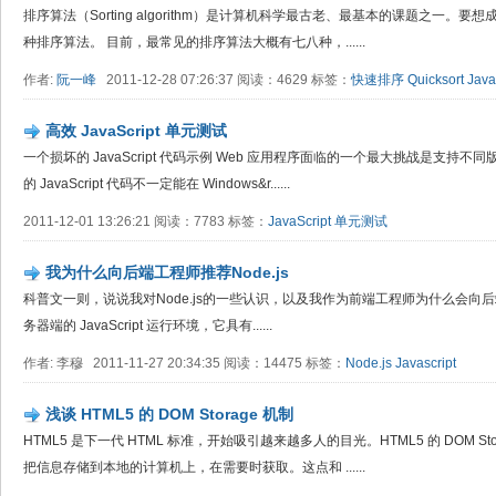
排序算法（Sorting algorithm）是计算机科学最古老、最基本的课题之一
种排序算法。 目前，最常见的排序算法大概有七八种，......
作者:
阮一峰
2011-12-28 07:26:37 阅读：4629 标签：
快速排序
Quicksort
Java
高效 JavaScript 单元测试
一个损坏的 JavaScript 代码示例 Web 应用程序面临的一个最大挑战是支持不同版本
的 JavaScript 代码不一定能在 Windows&r......
2011-12-01 13:26:21 阅读：7783 标签：
JavaScript
单元测试
我为什么向后端工程师推荐Node.js
科普文一则，说说我对Node.js的一些认识，以及我作为前端工程师为什么会向后端工程师推
务器端的 JavaScript 运行环境，它具有......
作者: 李穆 2011-11-27 20:34:35 阅读：14475 标签：
Node.js
Javascript
浅谈 HTML5 的 DOM Storage 机制
HTML5 是下一代 HTML 标准，开始吸引越来越多人的目光。HTML5 的 DOM 
把信息存储到本地的计算机上，在需要时获取。这点和 ......