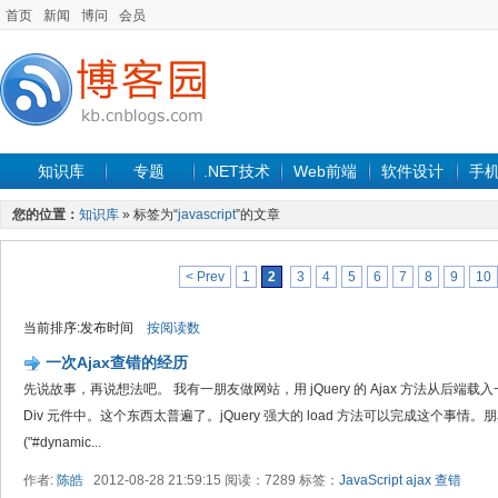
首页
新闻
博问
会员
知识库
专题
.NET技术
Web前端
软件设计
手
您的位置：
知识库
» 标签为“
javascript
”的文章
< Prev
1
2
3
4
5
6
7
8
9
10
当前排序:发布时间
按阅读数
一次Ajax查错的经历
先说故事，再说想法吧。 我有一朋友做网站，用 jQuery 的 Ajax 方法从后端载
Div 元件中。这个东西太普遍了。jQuery 强大的 load 方法可以完成这个事情。朋友的
("#dynamic...
作者:
陈皓
2012-08-28 21:59:15 阅读：7289 标签：
JavaScript
ajax
查错