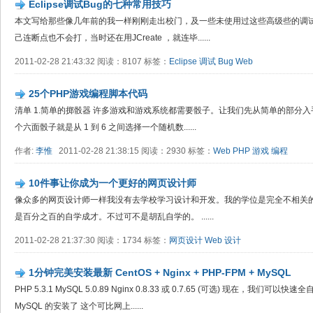
Eclipse调试Bug的七种常用技巧
本文写给那些像几年前的我一样刚刚走出校门，及一些未使用过这些高级些的调试
己连断点也不会打，当时还在用JCreate ，就连毕......
2011-02-28 21:43:32 阅读：8107 标签：
Eclipse
调试
Bug
Web
25个PHP游戏编程脚本代码
清单 1.简单的掷骰器 许多游戏和游戏系统都需要骰子。让我们先从简单的部分
个六面骰子就是从 1 到 6 之间选择一个随机数......
作者:
李惟
2011-02-28 21:38:15 阅读：2930 标签：
Web
PHP
游戏
编程
10件事让你成为一个更好的网页设计师
像众多的网页设计师一样我没有去学校学习设计和开发。我的学位是完全不相关
是百分之百的自学成才。不过可不是胡乱自学的。 ......
2011-02-28 21:37:30 阅读：1734 标签：
网页设计
Web
设计
1分钟完美安装最新 CentOS + Nginx + PHP-FPM + MySQL
PHP 5.3.1 MySQL 5.0.89 Nginx 0.8.33 或 0.7.65 (可选) 现在，我们可以快速全自
MySQL 的安装了 这个可比网上......