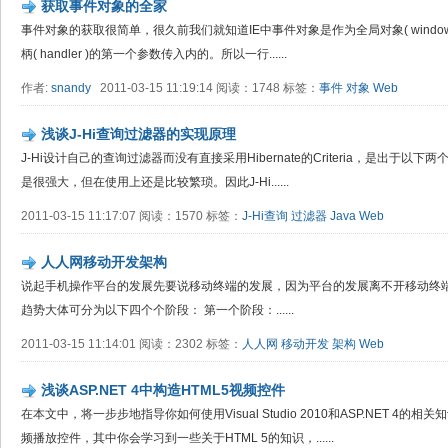
获取事件对象的全家
事件对象的获取很简单，很久前我们就知道IE中事件对象是作为全局对象( window.ev
柄( handler )的第一个参数传入内的。所以一行......
作者:
snandy
2011-03-15 11:19:14 阅读：1748 标签：
事件
对象
Web
浅谈J-Hi查询过滤器的实现原理
J-Hi设计自己的查询过滤器而没有直接采用Hibernate的Criteria，是出于以下两个原因：
是很强大，但在使用上还是比较繁琐。因此J-Hi......
2011-03-15 11:17:07 阅读：1570 标签：
J-Hi查询
过滤器
Java
Web
人人网移动开发架构
说起手机操作平台的发展先要说移动终端的发展，因为平台的发展离不开移动终
趋势大体可分为以下四个个阶段： 第一个阶段：......
2011-03-15 11:14:01 阅读：2302 标签：
人人网
移动开发
架构
Web
浅谈ASP.NET 4中构造HTML5视频控件
在本文中，将一步步地指导你如何使用Visual Studio 2010和ASP.NET 4
频播放控件，其中你会学习到一些关于HTML 5的知识，......