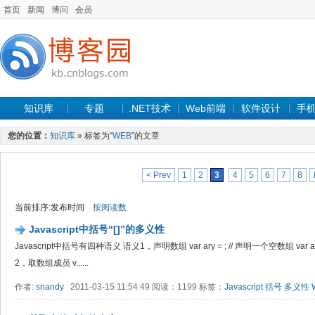
首页
新闻
博问
会员
知识库
专题
.NET技术
Web前端
软件设计
手
您的位置：
知识库
» 标签为“
WEB
”的文章
< Prev
1
2
3
4
5
6
7
8
当前排序:发布时间
按阅读数
Javascript中括号“[]”的多义性
Javascript中括号有四种语义 语义1，声明数组 var ary = ; // 声明一个空数组 var
2，取数组成员 v......
作者:
snandy
2011-03-15 11:54:49 阅读：1199 标签：
Javascript
括号
多义性