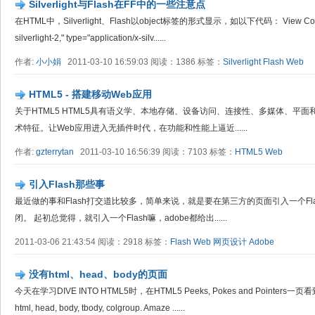
Silverlight与Flash在FF中的一些注意点
在HTML中，Silverlight、Flash以object标签的形式显示，如以下代码： View Code objec
silverlight-2," type="application/x-silv......
作者:
小小娟
2011-03-10 16:59:03 阅读：1386 标签：
Silverlight
Flash
Web
HTML5 - 搭建移动Web应用
关于HTML5 HTML5具有语义学、本地存储、设备访问、连接性、多媒体、平面
术特征。让Web应用进入无插件时代，在功能和性能上逼近......
作者:
gzterrytan
2011-03-10 16:56:39 阅读：7103 标签：
HTML5
Web
引入Flash那些事
最近做的事和Flash打交道比较多，简单来说，就是要在第三方的页面引入一个Fl
闭。 起初总觉得，就引入一个Flash嘛，adobe都给出......
2011-03-06 21:43:54 阅读：2918 标签：
Flash
Web
网页设计
Adobe
没有html、head、body的页面
今天在学习DIVE INTO HTML5时，在HTML5 Peeks, Pokes and Pointers一页看到这
html, head, body, tbody, colgroup. Amaze ......