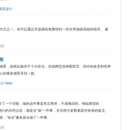
网页设计
方式之一。你可以通过开放课程免费得到一些全球顶级高校的指导。 诸
.
设计
图
感受，虽然比喻并不十分恰当，但就网页其构图而言，些许的改变和简单
人的视觉感受耳目一新。
设计
Web
操作了一个功能，做的这件事是有后果的，不易挽回的。例如典型的
，他们的共同点是：都是在“做”一件事，并且绝大多数都是对表单的提交。
据，“命令”服务器去做了一件事。
设计