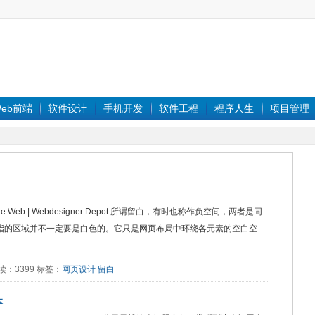
eb前端
软件设计
手机开发
软件工程
程序人生
项目管理
on the Web | Webdesigner Depot 所谓留白，有时也称作负空间，两者是同
所指的区域并不一定要是白色的。它只是网页布局中环绕各元素的空白空
2 阅读：3399 标签：
网页设计
留白
本