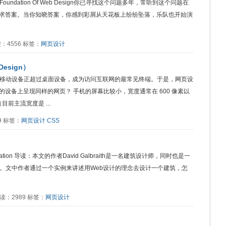
s The Foundation Of Web Design你已寻找这个问题多年，常听到这个问题在
求答案。当你知晓答案，你感到彩屑从天花板上纷纷坠落，乐队也开始演
 阅读：4556 标签：
网页设计
Design）
。 移动设备正超过桌面设备，成为访问互联网的最常见终端。于是，网页设
设备上呈现同样的网页？ 手机的屏幕比较小，宽度通常在 600 像素以
目前主流宽度是 ...
89 标签：
网页设计
CSS
application 导读：本文的作者David Galbraith是一名建筑设计师，同时也是一
计。文中作者通过一个实例来讲述用Web设计的理念去设计一个建筑，怎
12 阅读：2989 标签：
网页设计