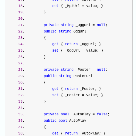
18
.             
set
 { _Mp4Url 
=
 value; }  
19
.         }  
20
.  
21
.         
private
string
 _OggUrl 
=
null
;  
22
.         
public
string
 OggUrl  
23
.         {  
24
.             
get
 { 
return
 _OggUrl; }  
25
.             
set
 { _OggUrl 
=
 value; }  
26
.         }  
27
.  
28
.         
private
string
 _Poster 
=
null
;  
29
.         
public
string
 PosterUrl  
30
.         {  
31
.             
get
 { 
return
 _Poster; }  
32
.             
set
 { _Poster 
=
 value; }  
33
.         }  
34
.  
35
.         
private
bool
 _AutoPlay 
=
false
;  
36
.         
public
bool
 AutoPlay  
37
.         {  
38
.             
get
 { 
return
 _AutoPlay; }  