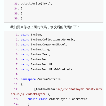
33
. output.Write(Text);  
34
. }  
35
. }  
36
. } 
我们要来修改上面的代码，修改后的代码如下：
1
. 
using
 System;  
2
. 
using
 System.Collections.Generic;  
3
. 
using
 System.ComponentModel;  
4
. 
using
 System.Linq;  
5
. 
using
 System.Text;  
6
. 
using
 System.Web;  
7
. 
using
 System.Web.UI;  
8
. 
using
 System.Web.UI.WebControls;  
9
.  
10
. 
namespace
 CustomControls  
11
. {  
12
.         [ToolboxData(
"
<{0}:VideoPlayer runat=serv
er></{0}:VideoPlayer>
"
)]  
13
.     
public
class
 VideoPlayer : WebControl  
14
.     {  