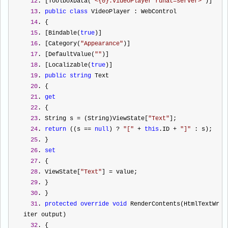
12
. [ToolboxData(
"
<{0}:VideoPlayer runat=server>
"
)]  
13
. 
public
class
 VideoPlayer : WebControl  
14
. {  
15
. [Bindable(
true
)]  
16
. [Category(
"
Appearance
"
)]  
17
. [DefaultValue(
""
)]  
18
. [Localizable(
true
)]  
19
. 
public
string
 Text  
20
. {  
21
. 
get
22
. {  
23
. String s 
=
 (String)ViewState[
"
Text
"
];  
24
. 
return
 ((s 
==
null
) 
?
"
[
"
+
this
.ID 
+
"
]
"
 : s);  
25
. }  
26
. 
set
27
. {  
28
. ViewState[
"
Text
"
] 
=
 value;  
29
. }  
30
. }  
31
. 
protected
override
void
 RenderContents(HtmlTextWr
iter output)  
32
. {  