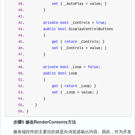
39
.             
set
 { _AutoPlay 
=
 value; }  
40
.         }  
41
.  
42
.         
private
bool
 _Controls 
=
true
;  
43
.         
public
bool
 DisplayControlButtons  
44
.         {  
45
.             
get
 { 
return
 _Controls; }  
46
.             
set
 { _Controls 
=
 value; }  
47
.         }  
48
.  
49
.         
private
bool
 _Loop 
=
false
;  
50
.         
public
bool
 Loop  
51
.         {  
52
.             
get
 { 
return
 _Loop; }  
53
.             
set
 { _Loop 
=
 value; }  
54
.         }  
55
.     }  
56
. } 
步骤5 修改RenderContents方法
服务端控件的主要目的就是向浏览器输出内容。因此，作为开发