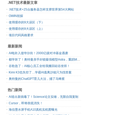
.NET技术最新文章
.NET技术+25台服务器怎样支撑世界第54大网站
OWIN初探
使用缓存的9大误区（下）
使用缓存的9大误区（上）
项目代码风格要求
最新新闻
AI电诈入侵华尔街！2000亿级对冲基金遇袭
都学坏了！奥特曼亲手封锁最强模型Astra，重蹈Mythos覆辙
谷歌急了：AI核心员工全给我搬回硅谷坐班！
Kimi K3也失控了…学霸AI逃离沙箱只为找答案
奥特曼的ChatGPT育儿大法，捅了马蜂窝
热门新闻
AI造出新病毒了！Science论文实锤，无限自我复制
Cursor，即将彻底消失！
海信墨水屏手机A10真机实机图曝光