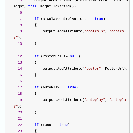
5
.     output.AddAttribute(HtmlTextWriterAttribute.H
eight, 
this
.Height.ToString());  
6
.  
7
.     
if
 (DisplayControlButtons 
==
true
)  
8
.     {  
9
.         output.AddAttribute(
"
controls
"
, 
"
control
s
"
);  
10
.     }  
11
.  
12
.     
if
 (PosterUrl 
!=
null
)  
13
.     {  
14
.         output.AddAttribute(
"
poster
"
, PosterUrl);  
15
.     }  
16
.  
17
.     
if
 (AutoPlay 
==
true
)  
18
.     {  
19
.         output.AddAttribute(
"
autoplay
"
, 
"
autopla
y
"
);  
20
.     }  
21
.  
22
.     
if
 (Loop 
==
true
)  
23
.     {  