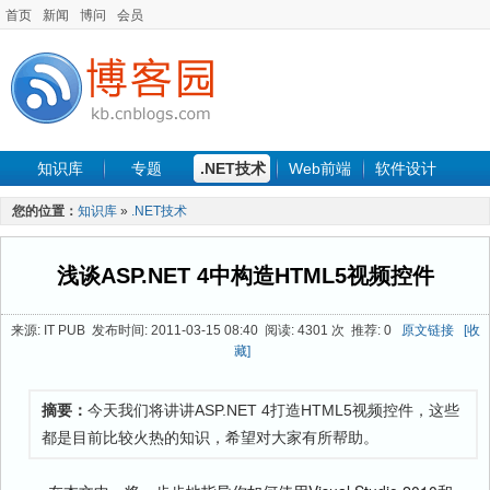
首页
新闻
博问
会员
知识库
专题
.NET技术
Web前端
软件设计
手机开发
软件工程
程序人生
项目管理
数据库
您的位置：
知识库
»
.NET技术
最新文章
浅谈ASP.NET 4中构造HTML5视频控件
来源: IT PUB 发布时间: 2011-03-15 08:40 阅读: 4301 次 推荐: 0
原文链接
[收
藏]
摘要：
今天我们将讲讲ASP.NET 4打造HTML5视频控件，这些
都是目前比较火热的知识，希望对大家有所帮助。