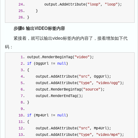
24
.         output.AddAttribute(
"
loop
"
, 
"
loop
"
);  
25
.     }  
26
. } 
步骤6 输出VIDEO标签内容
紧接着，就可以输出video标签内的内容了，接着增加如下代
码：
1
. output.RenderBeginTag(
"
video
"
);  
2
. 
if
 (OggUrl 
!=
null
)  
3
. {  
4
.     output.AddAttribute(
"
src
"
, OggUrl);  
5
.     output.AddAttribute(
"
type
"
, 
"
video/ogg
"
);  
6
.     output.RenderBeginTag(
"
source
"
);  
7
.     output.RenderEndTag();  
8
. }  
9
.  
10
. 
if
 (Mp4Url 
!=
null
)  
11
. {  
12
.     output.AddAttribute(
"
src
"
, Mp4Url);  
13
.     output.AddAttribute(
"
type
"
, 
"
video/mp4
"
);  