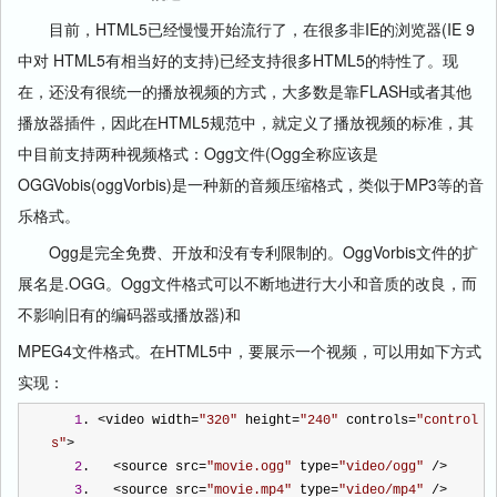
目前，HTML5已经慢慢开始流行了，在很多非IE的浏览器(IE 9
中对 HTML5有相当好的支持)已经支持很多HTML5的特性了。现
在，还没有很统一的播放视频的方式，大多数是靠FLASH或者其他
播放器插件，因此在HTML5规范中，就定义了播放视频的标准，其
中目前支持两种视频格式：Ogg文件(Ogg全称应该是
OGGVobis(oggVorbis)是一种新的音频压缩格式，类似于MP3等的音
乐格式。
Ogg是完全免费、开放和没有专利限制的。OggVorbis文件的扩
展名是.OGG。Ogg文件格式可以不断地进行大小和音质的改良，而
不影响旧有的编码器或播放器)和
MPEG4文件格式。在HTML5中，要展示一个视频，可以用如下方式
实现：
1
. 
<
video width
=
"
320
"
 height
=
"
240
"
 controls
=
"
control
s
"
>
2
.   
<
source src
=
"
movie.ogg
"
 type
=
"
video/ogg
"
/>
3
.   
<
source src
=
"
movie.mp4
"
 type
=
"
video/mp4
"
/>