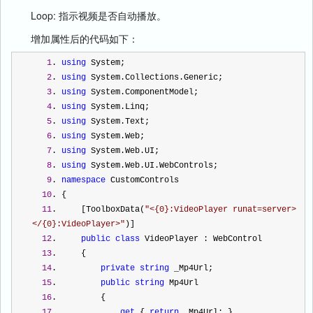
Loop: 指示视频是否自动播放。
增加属性后的代码如下：
1
. 
using
 System;  
2
. 
using
 System.Collections.Generic;  
3
. 
using
 System.ComponentModel;  
4
. 
using
 System.Linq;  
5
. 
using
 System.Text;  
6
. 
using
 System.Web;  
7
. 
using
 System.Web.UI;  
8
. 
using
 System.Web.UI.WebControls;  
9
. 
namespace
 CustomControls  
10
. {  
11
.     [ToolboxData(
"
<{0}:VideoPlayer runat=server>
</{0}:VideoPlayer>
"
)]  
12
.     
public
class
 VideoPlayer : WebControl  
13
.     {  
14
.         
private
string
 _Mp4Url;  
15
.         
public
string
 Mp4Url  
16
.         {  
17
.             
get
 { 
return
 _Mp4Url; }  