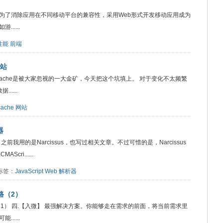
为了消除应用在不同移动平台的兼容性，采用Web形式开发移动应用成为
....
性能
前端
网站
gi_cache是被大家忽视的一大金矿，今天把这个坑填上。 对于变化不太频繁
....
cache
网站
器
器，之前我用的是Narcissus，也写过相关文章。不过可惜的是，Narcissus
cri......
2 标签：
JavaScript
Web
解析器
路（2）
1） 四.【入微】 最强解决方案。你能够走在需求的前面，将当前需求里
....