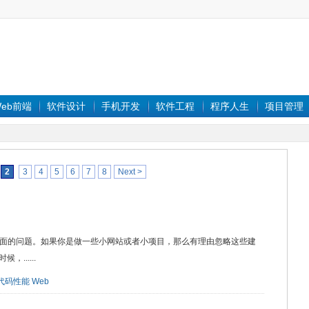
eb前端
软件设计
手机开发
软件工程
程序人生
项目管理
2
3
4
5
6
7
8
Next >
方面的问题。如果你是做一些小网站或者小项目，那么有理由忽略这些建
......
代码性能
Web