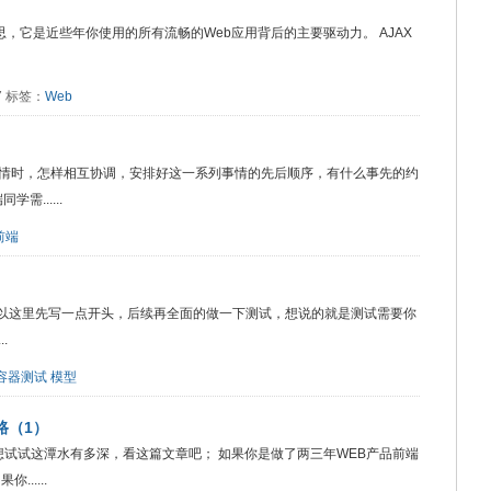
XML的意思，它是近些年你使用的所有流畅的Web应用背后的主要驱动力。 AJAX
57 标签：
Web
情时，怎样相互协调，安排好这一系列事情的先后顺序，有什么事先的约
......
前端
，所以这里先写一点开头，后续再全面的做一下测试，想说的就是测试需要你
.
容器测试
模型
路（1）
想试试这潭水有多深，看这篇文章吧； 如果你是做了两三年WEB产品前端
.....