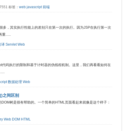
：7551 标签：
web
javascript
前端
t相差很多，其实执行性能上的差别只在第一次的执行。因为JSP在执行第一次
.....
转译
Servlet
Web
ript代码执行的限制和基于计时器的伪线程机制。这里，我们再看看如何在
..
cript
数据处理
Web
ate()之间区别
档的DOM树是很有帮助的。一个简单的HTML页面看起来就像是这个样子：
ry
Web
DOM
HTML