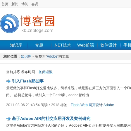
首页
新闻
博问
会员
知识库
专题
.NET技术
Web前端
软件设计
手
您的位置：
知识库
» 标签为“
Adobe
”的文章
当前排序:发布时间
按阅读数
引入Flash那些事
最近做的事和Flash打交道比较多，简单来说，就是要在第三方的页面引入一个Fl
闭。 起初总觉得，就引入一个Flash嘛，adobe都给出......
2011-03-06 21:43:54 阅读：2918 标签：
Flash
Web
网页设计
Adobe
基于Adobe AIR的社交应用开发及案例研究
这里是Adobe官方网站对于AIR的介绍： Adobe® AIR® 运行时使开发人员能使用 HTML