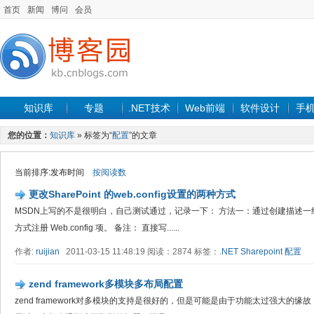
首页
新闻
博问
会员
知识库
专题
.NET技术
Web前端
软件设计
手
您的位置：
知识库
» 标签为“
配置
”的文章
当前排序:发布时间
按阅读数
更改SharePoint 的web.config设置的两种方式
MSDN上写的不是很明白，自己测试通过，记录一下： 方法一：通过创建描述一组 Web
方式注册 Web.config 项。 备注： 直接写......
作者:
ruijian
2011-03-15 11:48:19 阅读：2874 标签：
.NET
Sharepoint
配置
zend framework多模块多布局配置
zend framework对多模块的支持是很好的，但是可能是由于功能太过强大的