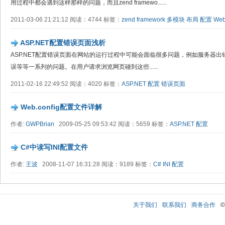
用过程中都会遇到这样那样的问题，而且zend framewo......
2011-03-06 21:21:12 阅读：4744 标签：
zend framework
多模块
布局
配置
We
ASP.NET配置错误页面浅析
ASP.NET配置错误页面在网站的运行过程中可能会面临很多问题，例如服务器
误等等一系列的问题。在用户请求浏览网页碰到这些......
2011-02-16 22:49:52 阅读：4020 标签：
ASP.NET
配置
错误页面
Web.config配置文件详解
作者:
GWPBrian
2009-05-25 09:53:42 阅读：5659 标签：
ASP.NET
配置
C#中读写INI配置文件
作者:
王波
2008-11-07 16:31:28 阅读：9189 标签：
C#
INI
配置
关于我们
联系我们
商务合作
©