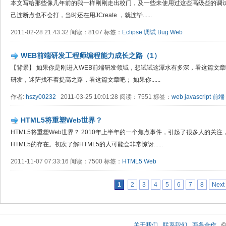
本文写给那些像几年前的我一样刚刚走出校门，及一些未使用过这些高级些的调试
己连断点也不会打，当时还在用JCreate ，就连毕......
2011-02-28 21:43:32 阅读：8107 标签：
Eclipse
调试
Bug
Web
WEB前端研发工程师编程能力成长之路（1）
【背景】 如果你是刚进入WEB前端研发领域，想试试这潭水有多深，看这篇文章
研发，迷茫找不着提高之路，看这篇文章吧； 如果你......
作者:
hszy00232
2011-03-25 10:01:28 阅读：7551 标签：
web
javascript
前端
HTML5将重塑Web世界？
HTML5将重塑Web世界？ 2010年上半年的一个焦点事件，引起了很多人的
HTML5的存在。初次了解HTML5的人可能会非常惊讶......
2011-11-07 07:33:16 阅读：7500 标签：
HTML5
Web
1
2
3
4
5
6
7
8
Next
关于我们
联系我们
商务合作
©