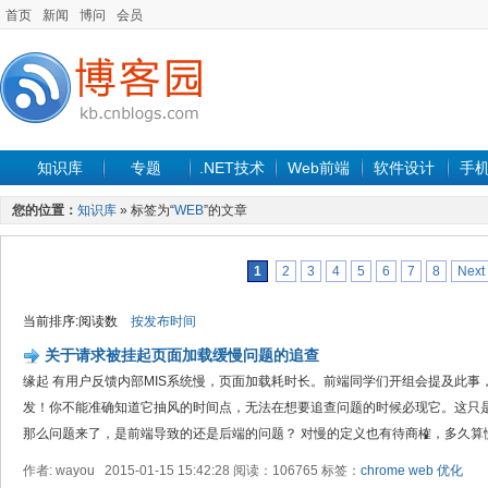
首页
新闻
博问
会员
知识库
专题
.NET技术
Web前端
软件设计
手
您的位置：
知识库
» 标签为“
WEB
”的文章
1
2
3
4
5
6
7
8
Next
当前排序:阅读数
按发布时间
关于请求被挂起页面加载缓慢问题的追查
缘起 有用户反馈内部MIS系统慢，页面加载耗时长。前端同学们开组会提及此事
发！你不能准确知道它抽风的时间点，无法在想要追查问题的时候必现它。这只
那么问题来了，是前端导致的还是后端的问题？ 对慢的定义也有待商榷，多久算慢.
作者: wayou 2015-01-15 15:42:28 阅读：106765 标签：
chrome
web
优化