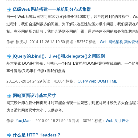
亿级Web系统搭建——单机到分布式集群
当一个Web系统从日访问量10万逐步增长到1000万，甚至超过1亿的过程中，
过程中，我们会遇到很多的问题。为了解决这些性能压力带来问题，我们需要在W
制。在不同的压力阶段，我们会遇到不同的问题，通过搭建不同的服务和架构来解决
作者: 徐汉彬 2014-11-26 18:19:50 阅读：53767 标签：
Web
网站架构
架构设
jQuery的.bind()、.live()和.delegate()之间区别
基本要素 DOM树 首先，可视化一个HMTL文档的DOM树是很有帮助的。一个简
事件冒泡(又称事件传播) 当我们点击......
2011-03-20 14:24:29 阅读：41084 标签：
jQuery
Web
DOM
HTML
网站页面设计基本尺寸
网页设计师在设计网页尺寸时可能会出现一些疑惑，到底将尺寸设为多大合适呢
为合适的网页尺寸大小，仅供参考。
作者:
Yao,Mane
2010-09-19 21:59:46 阅读：30764 标签：
Web
尺寸设计
什么是 HTTP Headers？