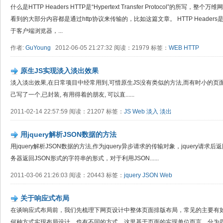
什么是HTTP Headers HTTP是“Hypertext Transfer Protocol”的
看到的大部分内容都是通过http协议来传输的，比如这篇文章。 HTTP Header
于客户端浏览器，...
作者:
GuYoung
2012-06-05 21:27:32 阅读：21979 标签：
WEB
HTTP
原生JS实现淡入淡出效果
淡入淡出效果,在日常项目中经常用到,可惜原生JS没有类似的方法,而有时小的页面并
己写了一个,已封装, 有用得着的朋友, 可以直......
2011-02-14 22:57:59 阅读：21207 标签：
JS
Web
淡入
淡出
用jquery解析JSON数据的方法
用jquery解析JSON数据的方法,作为jquery异步请求的传输对象，jquery请求
务器返回JSON形式的字符串的形式，对于利用JSON......
2011-03-06 21:26:03 阅读：20443 标签：
jquery
JSON
Web
关于响应式布局
在谈响应式布局前，我们先梳理下网页设计中整体页面排版布局，常见的主要有如下
何种方式实现布局设计，也有不同的方式，这里基于页面的实现单位而言，分为