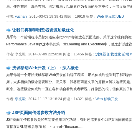
局、弹性布局、混合布局。固定布局：以像素作为页面的基本单位，不管设备屏幕及
作者:
yuchan
2015-03-03 19:39:42 阅读：19919 标签：
Web
响应式
UED
让我们再聊聊浏览器资源加载优化
几乎每一个前端程序员都知道应该把script标签放在页面底部。关于这个经典的论述可以
Performance Javasript这本书的第一章Loading and Execution中，他之所以建议
作者: 李光毅 2014-07-09 22:50:30 阅读：15456 标签：
浏览器
加载优化
前端
浅谈移动Web开发（上）：深入概念
如果你是一个开始接触移动Web开发的前端工程师，那么你或许也遇到了和我曾
握，太多相似的概念需要区分。没关系，我将用两篇文章的篇幅来解决这些问题
概念。这些概念你或许一直在各种场合看到或者听说，好像熟的很，但你真的了解它
作者:
李光毅
2014-11-17 13:18:24 阅读：14321 标签：
Web
移动开发
JSP页面间传递参数方法介绍
JSP页面间传递参数是经常需要使用到的功能，有时还需要多个JSP页面间传递
直接在URL请求后添加 如：< a href="thexuan......