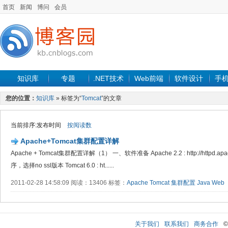
首页
新闻
博问
会员
知识库
专题
.NET技术
Web前端
软件设计
手
您的位置：
知识库
» 标签为“
Tomcat
”的文章
当前排序:发布时间
按阅读数
Apache+Tomcat集群配置详解
Apache + Tomcat集群配置详解（1） 一、软件准备 Apache 2.2 : http://httpd.ap
序，选择no ssl版本 Tomcat 6.0 : ht......
2011-02-28 14:58:09 阅读：13406 标签：
Apache
Tomcat
集群配置
Java
Web
关于我们
联系我们
商务合作
©