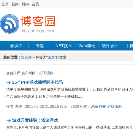
首页
新闻
博问
会员
知识库
专题
.NET技术
Web前端
软件设计
手
您的位置：
知识库
» 标签为“
游戏
”的文章
当前排序:发布时间
按阅读数
25个PHP游戏编程脚本代码
清单 1.简单的掷骰器 许多游戏和游戏系统都需要骰子。让我们先从简单的部分
个六面骰子就是从 1 到 6 之间选择一个随机数......
作者:
李惟
2011-02-28 21:38:15 阅读：2930 标签：
Web
PHP
游戏
编程
游戏开发经验：浅谈游戏
首先,以下所有内容仅仅是个人通过资料分析等等得出的一些浅薄观点,里面很有