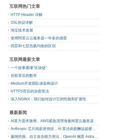
互联网热门文章
HTTP Header 详解
SSL协议详解
淘宝技术发展
使用阿里云云服务器一年多的感受
四层和七层负载均衡的区别
互联网最新文章
一个故事看懂“区块链”
谷歌背后的数学
Medium开发团队谈架构设计
HTTPS背后的加密算法
深入NGINX：我们如何设计它的性能和扩展性
最新新闻
AI算力需求激增，AWS紧急清理海量闲置云服务器
Anthropic 芯片岗薪资倒挂，AI 算法岗薪酬远超硬件工程师
漏洞挖掘、自主攻击能力突出，OpenAI 搁置 Astra 模型发布