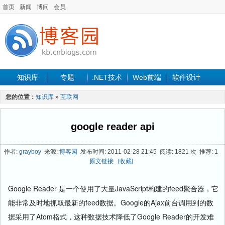
首页
新闻
博问
会员
知识库
专题
.NET技术
Web前端
软件设计
手机开发
软件工程
程序人生
项目管理
数据库
您的位置：
知识库
»
互联网
最新文章
google reader api
作者:
grayboy
来源:
博客园
发布时间: 2011-02-28 21:45 阅读: 1821 次 推荐: 1
原文链接
[收藏]
Google Reader 是一个使用了大量JavaScript构建的feed聚合器，它
能非常及时地抓取最新的feed数据。Google的Ajax前台调用到的数
据采用了Atom格式，这种数据技术降低了Google Reader的开发难