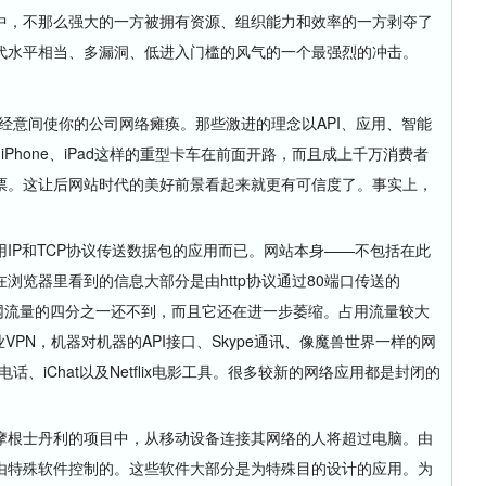
，不那么强大的一方被拥有资源、组织能力和效率的一方剥夺了
代水平相当、多漏洞、低进入门槛的风气的一个最强烈的冲击。
不经意间使你的公司网络瘫痪。那些激进的理念以API、应用、智能
iPhone、iPad这样的重型卡车在前面开路，而且成上千万消费者
票。这让后网站时代的美好前景看起来就更有可信度了。事实上，
P和TCP协议传送数据包的应用而已。网站本身——不包括在此
浏览器里看到的信息大部分是由http协议通过80端口传送的
特网流量的四分之一还不到，而且它还在进一步萎缩。占用流量较大
VPN，机器对机器的API接口、Skype通讯、像魔兽世界一样的网
P语音电话、iChat以及Netflix电影工具。很多较新的网络应用都是封闭的
根士丹利的项目中，从移动设备连接其网络的人将超过电脑。由
由特殊软件控制的。这些软件大部分是为特殊目的设计的应用。为