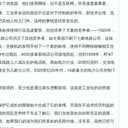
弃了浏览器。他们使用网络，但不是互联网，毕竟速度最重要。
。工业革命说到底也不过是对于控制权的争夺。新技术出现，迅
把其他人拒之门外。这样的事情是经常发生的。
准使得行业迅速繁荣，但也培养了大量的竞争者——1920年，
铁路公司消灭了其他竞争者。如今美国只剩下七家铁路公司，这就
业：交换机的发明开创了一个新的标准，使得不同网络能够相互交
4年过期后，6000多家新电话公司拔地而起，但到1939年，AT&T
及线路上八成左右的电话机。再如电力行业：20世纪初叶，交流电
合为几家大公司。到20世纪20年代，16家最大的电力公司控制了
获得的，至少也是通过寡头垄断获得。这就是工业化的自然规
保护它成长的围墙如今也成了它的束缚。开源在不追求经济利益的
境的混乱竞争终于失去了耐心。我们当然喜欢自由和充足的选择，
用。如果我们必须为我们所喜欢的东西付钱，没关系，虽然已经习