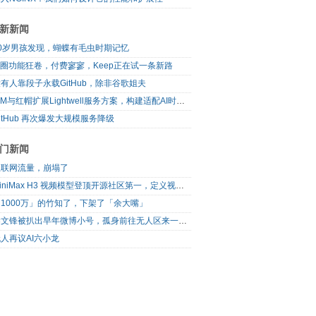
新新闻
10岁男孩发现，蝴蝶有毛虫时期记忆
I圈功能狂卷，付费寥寥，Keep正在试一条新路
有人靠段子永载GitHub，除非谷歌姐夫
IBM与红帽扩展Lightwell服务方案，构建适配AI时代开源生态的可信基础设施
itHub 再次爆发大规模服务降级
门新闻
互联网流量，崩塌了
MiniMax H3 视频模型登顶开源社区第一，定义视频模型领域“斩杀线”
1000万」的竹知了，下架了「余大嘴」
梁文锋被扒出早年微博小号，孤身前往无人区来一场相当 deep 的 seek 旅行
人再议AI六小龙