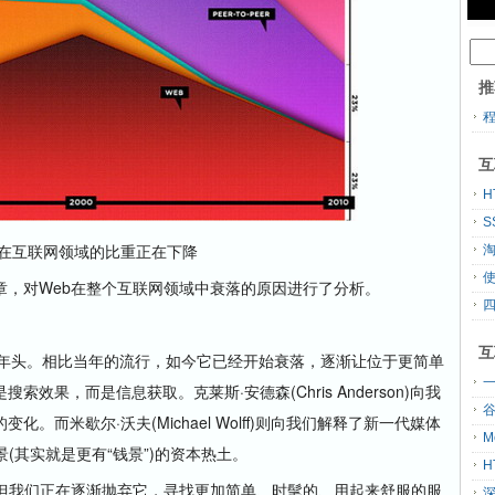
推
互
H
S
在互联网领域的比重正在下降
对Web在整个互联网领域中衰落的原因进行了分析。
互
年头。相比当年的流行，如今它已经开始衰落，逐渐让位于更简单
一
果，而是信息获取。克莱斯·安德森(Chris Anderson)向我
而米歇尔·沃夫(Michael Wolff)则向我们解释了新一代媒体
M
(其实就是更有“钱景”)的资本热土。
H
我们正在逐渐抛弃它，寻找更加简单、时髦的、用起来舒服的服
深