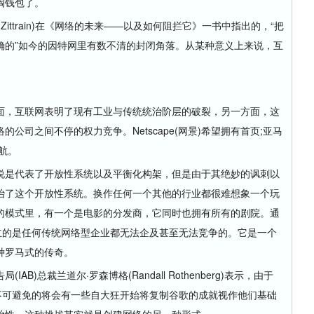
掏钱包了。
. Zittrain)在《网络的未来——以及如何阻拦它》一书中指出的，“把
确的”如今的因特网里有数不清的封闭角落。从某种意义上来说，互
，互联网表明了现有工业与传统统治阶层的破裂，另一方面，这
公司之间不停的权力竞争。Netscape(网景)希望拥有首页;亚马
航。
是代表了开放性系统以及平衡化构架，但是由于其绝妙的讽刺以
治了这个开放性系统。换作任何一个其他的行业都很难想象一个玩
的模式里，有一个是电影的分发商，它同时也拥有所有的剧院。通
立的是任何传统网络型企业都无法企及甚至无法竞争的。它是一个
种罗马式的传奇。
总裁兰道尔·罗森博格(Randall Rothenberg)表示，由于
不可避免的将会有一些自大狂开始将复制谷歌的成就视作他们基础