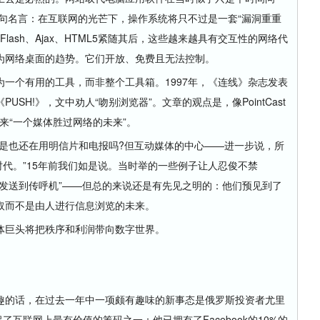
句名言：在互联网的光芒下，操作系统将只不过是一套“漏洞重重
Flash、Ajax、HTML5紧随其后，这些越来越具有交互性的网络代
为网络桌面的趋势。它们开放、免费且无法控制。
个有用的工具，而非整个工具箱。1997年，《连线》杂志发表
SH!》，文中劝人“吻别浏览器”。文章的观点是，像PointCast
带来“一个媒体胜过网络的未来”。
也还在用明信片和电报吗?但互动媒体的中心——进一步说，所
时代。”15年前我们如是说。当时举的一些例子让人忍俊不禁
新闻发送到传呼机”——但总的来说还是有先见之明的：他们预见到了
取而不是由人进行信息浏览的未来。
巨头将把秩序和利润带向数字世界。
的话，在过去一年中一项颇有趣味的新事态是俄罗斯投资者尤里
地积累起了互联网上最有价值的筹码之一：他已拥有了Facebook的10%的