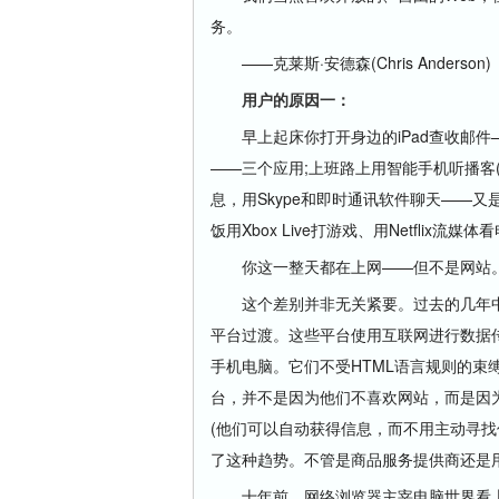
务。
——克莱斯·安德森(Chris Anderson)
用户的原因一：
早上起床你打开身边的iPad查收邮件——这
——三个应用;上班路上用智能手机听播客
息，用Skype和即时通讯软件聊天——又
饭用Xbox Live打游戏、用Netflix流媒体
你这一整天都在上网——但不是网站。
这个差别并非无关紧要。过去的几年中
平台过渡。这些平台使用互联网进行数据传
手机电脑。它们不受HTML语言规则的束缚
台，并不是因为他们不喜欢网站，而是因
(他们可以自动获得信息，而不用主动寻找
了这种趋势。不管是商品服务提供商还是
十年前，网络浏览器主宰电脑世界看上