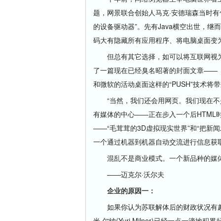
题，网景联合创始人马克·安德瑞森当时有
的设备驱动器”。先有Java横空出世，继而
码大有隐藏所有应用程序、将电脑桌面变
但总有其它选择，如可以将互联网视为一
了一篇现在已经臭名昭著的封面文章——《PU
和微软的活动桌面这样的“PUSH”技术将
“当然，我们还会用网页。我们现在不是
有媒体的中心——正在步入一个后HTML
——“毛茸茸的3D虚拟现实世界”和“把
一个通过机器到机器自动交流进行信息获
混乱不是商业模式。一个新品种的媒体
——迈克尔·沃尔夫
企业的原因一：
如果你认为苏联解体后的财政状况有趣
米·尔纳(Yuri Milner)已经一点一滴