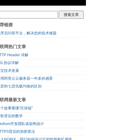
荐链接
程序员问答平台，解决您的技术难题
联网热门文章
TTP Header 详解
SL协议详解
淘宝技术发展
使用阿里云云服务器一年多的感受
四层和七层负载均衡的区别
联网最新文章
个故事看懂“区块链”
谷歌背后的数学
edium开发团队谈架构设计
TTPS背后的加密算法
入NGINX：我们如何设计它的性能和扩展性