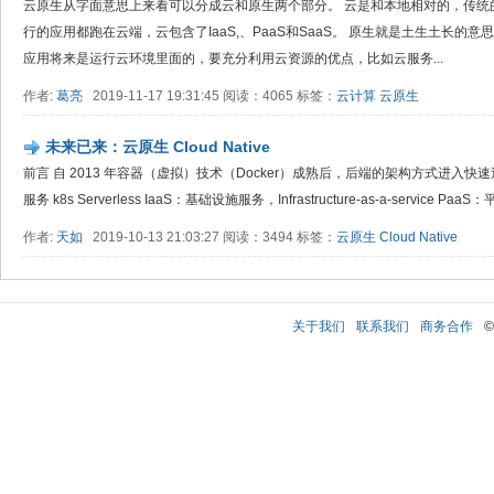
云原生从字面意思上来看可以分成云和原生两个部分。 云是和本地相对的，传统
行的应用都跑在云端，云包含了IaaS,、PaaS和SaaS。 原生就是土生土长
应用将来是运行云环境里面的，要充分利用云资源的优点，比如️云服务...
作者:
葛亮
2019-11-17 19:31:45 阅读：4065 标签：
云计算
云原生
未来已来：云原生 Cloud Native
前言 自 2013 年容器（虚拟）技术（Docker）成熟后，后端的架构方式进入
服务 k8s Serverless IaaS：基础设施服务，Infrastructure-as-a-service PaaS：平台
作者:
天如
2019-10-13 21:03:27 阅读：3494 标签：
云原生
Cloud Native
关于我们
联系我们
商务合作
©