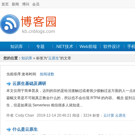
首页
新闻
博问
会员
知识库
专题
.NET技术
Web前端
软件设计
手
您的位置：
知识库
» 标签为“
云原生
”的文章
当前排序:发布时间
按阅读数
云原生基础及调研
本文仅用于简单普及，达到的目的是给没接触过或者很少接触过这方面的人一点
篇幅文章是不可能真正教会什么的，所以也不会出现 RTFM 的内容。 概念 提到云原生
生，但是如果说 Serverless 相信很多人就知道...
作者: Cody Chan 2019-12-14 20:46:21 阅读：3224 标签：
云计算
云原生
什么是云原生