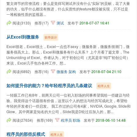
繁文缛节的官僚流程；要么是觉得写测试并没有什么“实际”的贡献，花了大量
的功夫，似乎什么都没有推进，什么实质性的feature都没被实现，只不过是
一堆检验性质的监视器...
阅读(3133)
推荐(17)
测试
发布于
2018-07-07 16:41
从Excel到微服务
软件设计
Excel很老，Excel很土，Excel一点也不sexy；微服务新，微服务很潮门，微
服务很高大上。那么，Excel和微服务有什么关系？ 上个月看了篇文章，The
Unbunlding of Excel。作者认为，对于初创公司（尤其是非“纯IT”初创公司）
来说，Excel几乎包办各种工作。想...
阅读(6892)
推荐(16)
微服务
架构
发布于
2018-07-04 21:10
如何提升你的能力？给年轻程序员的几条建议
程序人生
一转眼工作已有8年，前两天公司一位初入职场的同事希望我给一些建议与经
验。我觉得这个话题很有价值，这里以个人的想法与经历写成此文，希望给
年轻的开发者们一些启发。 我工作过的公司有4家，NVIDIA, Google, Slide和
Glow。其中两家是知名的大公司，Slide我是D轮过后加入的，那...
阅读(27634)
推荐(169)
程序员
职场
发布于
2018-06-10 14:48
程序员的那些反模式
程序人生