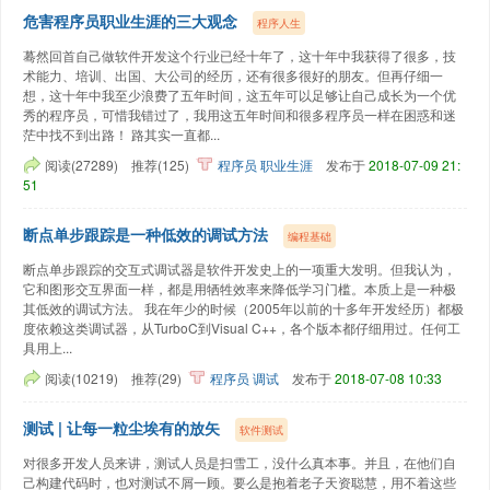
危害程序员职业生涯的三大观念
程序人生
蓦然回首自己做软件开发这个行业已经十年了，这十年中我获得了很多，技
术能力、培训、出国、大公司的经历，还有很多很好的朋友。但再仔细一
想，这十年中我至少浪费了五年时间，这五年可以足够让自己成长为一个优
秀的程序员，可惜我错过了，我用这五年时间和很多程序员一样在困惑和迷
茫中找不到出路！ 路其实一直都...
阅读(27289)
推荐(125)
程序员
职业生涯
发布于
2018-07-09 21:
51
断点单步跟踪是一种低效的调试方法
编程基础
断点单步跟踪的交互式调试器是软件开发史上的一项重大发明。但我认为，
它和图形交互界面一样，都是用牺牲效率来降低学习门槛。本质上是一种极
其低效的调试方法。 我在年少的时候（2005年以前的十多年开发经历）都极
度依赖这类调试器，从TurboC到Visual C++，各个版本都仔细用过。任何工
具用上...
阅读(10219)
推荐(29)
程序员
调试
发布于
2018-07-08 10:33
测试 | 让每一粒尘埃有的放矢
软件测试
对很多开发人员来讲，测试人员是扫雪工，没什么真本事。并且，在他们自
己构建代码时，也对测试不屑一顾。要么是抱着老子天资聪慧，用不着这些