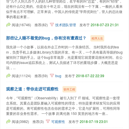
导”几个人到几百个人的好几种管理岗位，名字有的叫“总监”，有的叫“经理”，
还有什么O之类的。但是在十年之后，现在的我没有一个下属，一般的人看来
似乎有点不可理解。正常来说，中国人的传统是“学而优则仕”，管人的总比做
事的看起来要...
阅读(16746)
推荐(82)
技术团队管理
发布于
2018-07-23 21:31
那些让人睡不着觉的bug，你有没有遭遇过？
程序人生
我先讲一个小故事，以前在外企工作时的一个亲身经历。 当时我所在的tea
m，负责手机上多媒体Library方面的开发。有一天，一个具有最高等级的bug
被转到了我的手上。这个bug非常诡异，光是重现它就需要花很长时间。在公
司内部的issue追踪系统上，测试人员描述了详尽的重现步骤，大概意思是
说，...
阅读(11124)
推荐(59)
bug
发布于
2018-07-22 22:39
观察之道：带你走进可观察性
软件工程
今年，“可观察性”（Observability）被引入到了 IT 领域。可观察性是一套理
念系统。其重点是团队要融入可观察性的理念，特别是要求研发写出的应用
是可观察的。将可观察性包含在你的需求之中，它是与扩展性，可用性同等
重要的非业务性需求。 一个故事 距离伦敦 150 英里的地方有一座...
阅读(3982)
推荐(3)
可观察性
发布于
2018-07-19 23:01