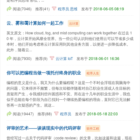
阅读(7046)
推荐(41)
程序员
思维
发布于
2018-06-05 08:19
云、雾和霭计算如何一起工作
云计算
英文原文：How cloud, fog, and mist computing can work together 在过去 1
0 年，云计算开始风靡全世界。当一些公司认识到他们使用云可以节省多少成
本时，他们开始考虑将云计算应用到其他业务方面，以便进一步降低成本。
此外，随着云...
阅读(7930)
推荐(9)
云计算
IoT
发布于
2018-06-01 16:36
你可以把编程当做一项托付终身的职业
程序人生
编程的意义是什么，我又为什么要编程呢？这是一个不时会浮现在我脑海中
的问题，它来得并不频繁，但每次却都伴随着对自己职业生涯或人生目标的
质疑而产生，令我感到些许困惑和不安。而在这十几年的职业生涯中，我也
似乎总能在每个阶段为自己找到一个继续热爱编程的理由，直到它已无法解
答再一次疑惑的产生。就这...
阅读(19447)
推荐(88)
程序员
发布于
2018-05-18 22:03
评审的艺术——谈谈现实中的代码评审
软件工程
曾经写过一点关于代码评审（code review）的文章，比如这篇和这篇，现在