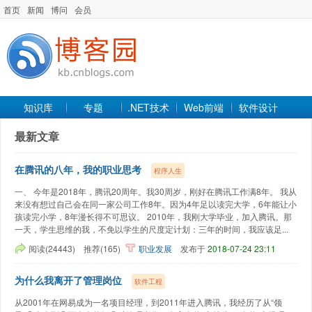
首页
新闻
博问
会员
知识库
专题
.NET技术
Web前端
软件设计
手机开发
软件工程
程序人生
项目管理
数据库
最新文章
最新文章
在腾讯的八年，我的职业思考
程序人生
一、 今年是2018年，腾讯20周年。我30周岁，刚好在腾讯工作满8年。 我从
来没有想过自己会在同一家公司工作8年。因为4年足以读完大学，6年能让小
孩读完小学，8年漫长得不可思议。 2010年，我刚大学毕业，加入腾讯。那
一天，学生思维的我，不免以学生的尺度定计划：三年的时间，我应该足...
阅读(24443)
推荐(165)
职业发展
发布于
2018-07-24 23:11
为什么我离开了管理岗位
软件工程
从2001年在网易成为一名项目经理，到2011年进入腾讯，我经历了从“领