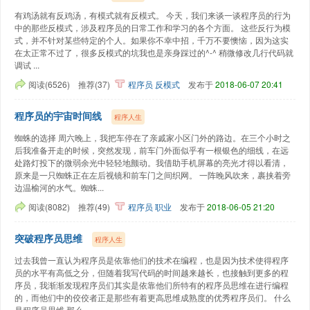
有鸡汤就有反鸡汤，有模式就有反模式。 今天，我们来谈一谈程序员的行为
中的那些反模式，涉及程序员的日常工作和学习的各个方面。 这些反行为模
式，并不针对某些特定的个人。如果你不幸中招，千万不要懊恼，因为这实
在太正常不过了，很多反模式的坑我也是亲身踩过的^-^ 稍微修改几行代码就
调试 ...
阅读(6526)
推荐(37)
程序员
反模式
发布于
2018-06-07 20:41
程序员的宇宙时间线
程序人生
蜘蛛的选择 周六晚上，我把车停在了亲戚家小区门外的路边。在三个小时之
后我准备开走的时候，突然发现，前车门外面似乎有一根银色的细线，在远
处路灯投下的微弱余光中轻轻地颤动。我借助手机屏幕的亮光才得以看清，
原来是一只蜘蛛正在左后视镜和前车门之间织网。 一阵晚风吹来，裹挟着旁
边温榆河的水气。蜘蛛...
阅读(8082)
推荐(49)
程序员
职业
发布于
2018-06-05 21:20
突破程序员思维
程序人生
过去我曾一直认为程序员是依靠他们的技术在编程，也是因为技术使得程序
员的水平有高低之分，但随着我写代码的时间越来越长，也接触到更多的程
序员，我渐渐发现程序员们其实是依靠他们所特有的程序员思维在进行编程
的，而他们中的佼佼者正是那些有着更高思维成熟度的优秀程序员们。 什么
是程序员思维 那么，...