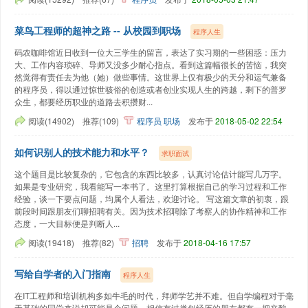
菜鸟工程师的超神之路 -- 从校园到职场
程序人生
码农咖啡馆近日收到一位大三学生的留言，表达了实习期的一些困惑：压力
大、工作内容琐碎、导师又没多少耐心指点。看到这篇幅很长的苦恼，我突
然觉得有责任去为他（她）做些事情。这世界上仅有极少的天分和运气兼备
的程序员，得以通过惊世骇俗的创造或者创业实现人生的跨越，剩下的普罗
众生，都要经历职业的道路去积攒财...
阅读(14902)
推荐(109)
程序员
职场
发布于
2018-05-02 22:54
如何识别人的技术能力和水平？
求职面试
这个题目是比较复杂的，它包含的东西比较多，认真讨论估计能写几万字。
如果是专业研究，我看能写一本书了。这里打算根据自己的学习过程和工作
经验，谈一下要点问题，均属个人看法，欢迎讨论。 写这篇文章的初衷，跟
前段时间跟朋友们聊招聘有关。因为技术招聘除了考察人的协作精神和工作
态度，一大目标便是判断人...
阅读(19418)
推荐(82)
招聘
发布于
2018-04-16 17:57
写给自学者的入门指南
程序人生
在IT工程师和培训机构多如牛毛的时代，拜师学艺并不难。但自学编程对于毫
无基础的同学来说却可能是个问题，相信有过类似经历的朋友都有一把辛酸