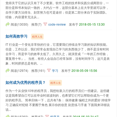
觉得关于它的认识又有了不少更新。软件工程的技术和实践分成两部分，一
部分是和书本知识一致的，大约占一半，这部分基本上在大学里就可以学，
自学只要方法得当、刻苦努力也可是途径；但是第二部分来自于实际团队、
经验，内容通常无法从...
阅读(13030)
推荐(7)
code-review
发布于
2018-05-15 13:30
如何高效学习
程序人生
IT 行业是一个变化非常快的行业，它需要我们持续去学习新的知识和技能。
但是，工作以后，我们经常会发现自己学习的东西很少了，倒不是没有时间
去学习，而是学习的效率太低了。久而久之，就演变成『一年的工作经验，
重复用十年』。 当然，有些人会说自己经常加班，没有时间学习，这只是表
象，时间挤挤总是有的。...
阅读(12974)
推荐(161)
学习
发布于
2018-05-09 15:56
如何成为优秀的程序员？
程序人生
作为一个从业快10年的程序员，我想给新入行的程序员们一些建议。这些建
议是我希望自己可以在毕业时就读到的，也希望它们可以帮助你成为一个更
好的程序员。 简单归纳一下，总共有7条： 保持健康 编程之外的爱好 持续学
习 正确应对犯错 不要囿于角色 展示你的创意 刻意练习手速 下面我来详细说
说...
阅读(15292)
推荐(67)
程序员
发布于
2018-05-03 21:47